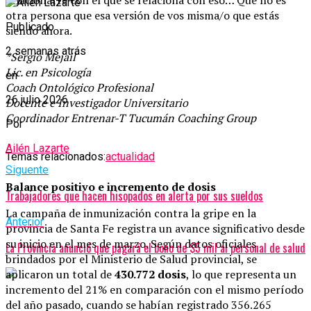
otra persona que esa versión de vos misma/o que estás
Publicado
siendo ahora.
2 semanas atrás
*Sergio Mejail
Lic. en Psicología
en
Coach Ontológico Profesional
26 julio 2026
Docente e Investigador Universitario
Coordinador Entrenar-T Tucumán Coaching Group
Por
Ailén Lazarte
Temas relacionados:
actualidad
Siguente
Balance positivo e incremento de dosis
Trabajadores que hacen hisopados en alerta por sus sueldos
La campaña de inmunización contra la gripe en la
Anterior
provincia de Santa Fe registra un avance significativo desde
su inicio en el mes de marzo. Según datos oficiales
La Provincia anunció que pagará el bono de $5 mil al personal de salud
brindados por el Ministerio de Salud provincial, se
aplicaron un total de
430.772 dosis
, lo que representa un
incremento del 21% en comparación con el mismo período
del año pasado, cuando se habían registrado 356.265