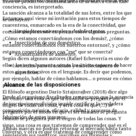
línea de productos domisanitarios de la marca Clean Lab.
conciencia, es interpretado.
La sanción alcanza a la totalidad de sus lotes, entre los que
Entonces aquí viene mi invitación para estos tiempos de
se incluyen:
cuarentena, enmarcado en la era de la conectividad, que
Limpiadores universales y desinfectantes.
consiste simplemente en pensar sobre algunas preguntas.
¿Cómo estamos conectándonos con los demás?, ¿cómo
Insecticidas de uso doméstico.
estamos conectándonos con nuestros entornos?, y ¿cómo
estamos conectándonos con “ese” que se conecta?
Aromatizantes de ambiente.
Según dicen algunos autores (Rafael Echeverría es uno de
ellos) los seres humanos somos los únicos capaces de hacer
Artículos para el acabado y embellecimiento de
estos giros recursivos en el lenguaje. Es decir que podemos,
superficies.
por ejemplo, hablar de cómo hablamos… o pensar en cómo
Alcance de las disposiciones
pensamos.
El filósofo argentino Darío Sztajszrajber (2018) dice algo
Desde el organismo fiscalizador remarcaron que la ausencia
así como: una cosa es que la filosofía se pregunte por el
de inscripciones oficiales impide certificar la verdadera
origen de todas las cosas, y otra cosa es que (…) se
composición química, eficacia, calidad y procesos de
pregunte por el modo en que el ser humano se pregunta
fabricación de estos insumos.
cuando se pregunta por el origen de todas las cosas. Y
sigue, una cosa es que tratemos de comprender qué es el
Ambas marcas no podrán retornar al mercado hasta tanto
Universo, y otra es que tratemos de comprender cómo
regularicen sus registros, inscriban sus fórmulas y