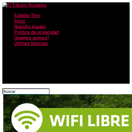
Estadio Tres
Inicio
Nuestro equipo
Política de privacidad
Quienes somos?
Últimas Noticias
CONECTATE CON NOSOTROS