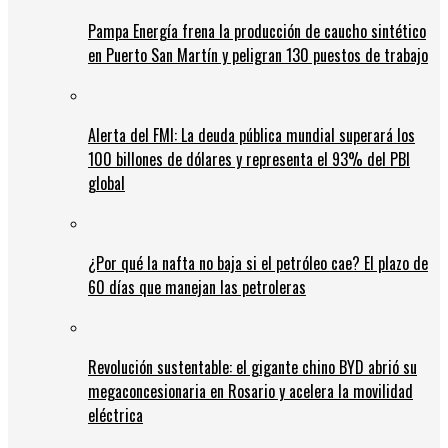
Pampa Energía frena la producción de caucho sintético
en Puerto San Martín y peligran 130 puestos de trabajo
Alerta del FMI: La deuda pública mundial superará los
100 billones de dólares y representa el 93% del PBI
global
¿Por qué la nafta no baja si el petróleo cae? El plazo de
60 días que manejan las petroleras
Revolución sustentable: el gigante chino BYD abrió su
megaconcesionaria en Rosario y acelera la movilidad
eléctrica