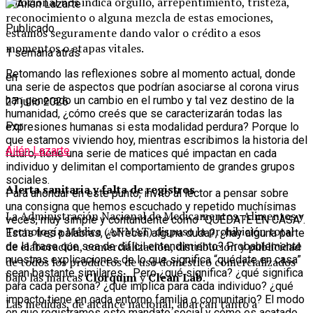
emocional nos indica orgullo, arrepentimiento, tristeza,
reconocimiento o alguna mezcla de estas emociones,
Publicado
estamos seguramente dando valor o crédito a esos
momentos o etapas vitales.
1 semana atrás
Retomando las reflexiones sobre al momento actual, donde
en
una serie de aspectos que podrían asociarse al corona virus
han generado un cambio en el rumbo y tal vez destino de la
27 julio 2026
humanidad, ¿cómo creés que se caracterizarán todas las
Por
expresiones humanas si esta modalidad perdura? Porque lo
que estamos viviendo hoy, mientras escribimos la historia del
Ailén Lazarte
futuro, tiene una serie de matices qué impactan en cada
individuo y delimitan el comportamiento de grandes grupos
sociales.
Alerta sanitaria y falta de registros
Para ahondar en este punto, invito al lector a pensar sobre
una consigna que hemos escuchado y repetido muchísimas
La Administración Nacional de Medicamentos, Alimentos y
veces, muy simple y contundente como “QUEDATE EN CASA”.
Tecnología Médica (ANMAT) dispuso la prohibición total
Estás tres palabras, ¿ofrecen alguna duda?, ¿hay alguna parte
de elaboración, comercialización, distribución y publicidad
de la frase que sea de difícil entendimiento? Probablemente
nuestras explicaciones de lo que significa “quédate en casa”
de todos los productos de uso doméstico comercializados
sean bastante similares… Pero ¿qué significa? ¿qué significa
bajo las marcas
Clorquim
y
Clean Lab
.
para cada persona? ¿qué implica para cada individuo? ¿qué
impacto tiene en cada entorno familia o comunitario? El modo
Las medidas, de alcance nacional, abarcan tanto a
en que registramos este mandato social y cómo es acatado,