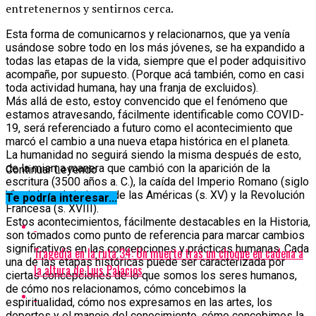
entretenernos y sentirnos cerca.
Esta forma de comunicarnos y relacionarnos, que ya venía
usándose sobre todo en los más jóvenes, se ha expandido a
todas las etapas de la vida, siempre que el poder adquisitivo
acompañe, por supuesto. (Porque acá también, como en casi
toda actividad humana, hay una franja de excluidos).
Más allá de esto, estoy convencido que el fenómeno que
estamos atravesando, fácilmente identificable como COVID-
19, será referenciado a futuro como el acontecimiento que
marcó el cambio a una nueva etapa histórica en el planeta.
La humanidad no seguirá siendo la misma después de esto,
de la misma manera que cambió con la aparición de la
Continuar Leyendo
escritura (3500 años a. C.), la caída del Imperio Romano (siglo
V), el descubrimiento de las Américas (s. XV) y la Revolución
Te podría interesar...
Francesa (s. XVIII).
Estos acontecimientos, fácilmente destacables en la Historia,
son tomados como punto de referencia para marcar cambios
significativos en las concepciones y prácticas humanas. Cada
Tragedia en la ruta 34: Un muerto tras un choque en cadena a
una de las etapas históricas puede ser caracterizada por
la altura de Luis Palacios
ciertas concepciones de lo que somos los seres humanos,
de cómo nos relacionamos, cómo concebimos la
espiritualidad, cómo nos expresamos en las artes, los
deportes y el manejo del conocimiento, cómo concebimos la