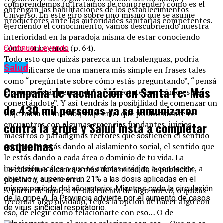
comprendemos (o tratamos de comprender) cómo es el
obtengan las habilitaciones de los establecimientos
Universo. En este giro sobre uno mismo que se asume
productores ante las autoridades sanitarias competentes.
ejerciendo el conocimiento, vamos descubriendo nuestra
interioridad en la paradoja misma de estar conociendo
cómo conocemos. (p. 64).
Continuar Leyendo
Todo esto que quizás parezca un trabalenguas, podría
Salud
ejemplificarse de una manera más simple en frases tales
como “pregúntate sobre cómo estás preguntando”, “pensá
Campaña de vacunación en Santa Fe: Más
en cómo estás pensando” o “conéctate con cómo estás
conectándote”. Y así tendrás la posibilidad de comenzar un
de 430 mil personas ya se inmunizaron
viaje hacia tu interior, viaje en el que posiblemente te
encuentres con algunas creencias fundantes, juicios
contra la gripe y Salud insta a completar
maestros o paradigmas rectores que sostienen el sentido
esquemas
que hoy le estás dando al aislamiento social, el sentido que
le estás dando a cada área o dominio de tu vida. La
invitación acá es a que te animes a viajar, a conocerte, a
La cobertura alcanza a más de la mitad de la población
pensarte, a recrearte.
objetivo y supera en un 21% a las dosis aplicadas en el
mismo período del año anterior. Mientras cede la circulación
A partir de aquí, si te das cuenta de algo nuevo, o quizás
de la gripe A, la Provincia advierte por el aumento de casos
recordar algo olvidado, tenés la opción de hacer algo con
de virus sincicial respiratorio.
eso, de elegir como relacionarte con eso… O de
relacionarte con el que se relaciona con eso… Que no es