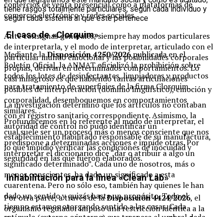
comercios de venta presencial como a plataformas de
tiene rasgos totalmente particulares, según cada individuo y
comercio electrónico y redes sociales.
según cada sistema al que este pertenece
El caso de «Clorquim»
Ante consignas generales, siempre hay modos particulares
de interpretarla, y el modo de interpretar, articulado con el
Mediante la
Disposición 4250/2026
publicada en el
particular mundo emocional y las posibilidades corporales
Boletín Oficial, la ANMAT oficializó la prohibición sobre
propias, derivan en determinados comportamientos. Lo
todos los lotes de desinfectantes, limpiadores y productos
casi milagroso es que habiendo tantas articulaciones
para tratamiento de superficies de la firma Clorquim.
posibles de interpretación (dominio lingüístico), emoción y
corporalidad, desemboquemos en comportamientos
La investigación determinó que los artículos no contaban
similares.
con el registro sanitario correspondiente. Asimismo, la
Profundicemos en lo referente al modo de interpretar, el
autoridad de control no pudo identificar un
cual suele ser un proceso más o menos consciente que nos
establecimiento habilitado responsable de su manufactura,
predispone a determinadas acciones e impide otras. Por
lo que impidió verificar las condiciones de inocuidad y
interpretar el diccionario dice “dar o atribuir a algo un
seguridad en las que fueron elaborados.
significado determinado”. Cada uno de nosotros, más o
menos conscientes, ha dado un significado a esta
Inhabilitación para la línea «Clean Lab»
cuarentena. Pero no sólo eso, también hay quienes le han
dado un sentido y quizás hasta un propósito. Todo el
Por otra parte, a través de la
Disposición 4424/2026
, el
tiempo estamos otorgando sentido a las cosas. Cada
organismo regulador impuso una restricción idéntica a la
estímulo (externo o interno) que traspasa el umbral de la