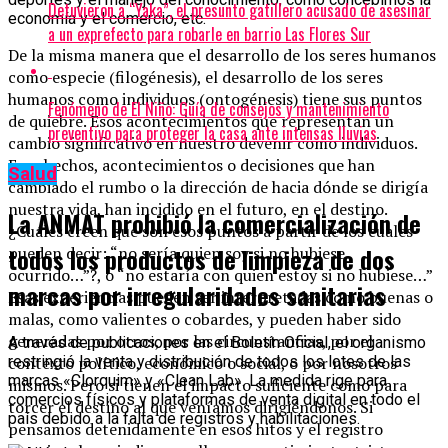
Detuvieron a “Yaka”, el presunto gatillero acusado de asesinar
economía y el comercio, etc.
a un exprefecto para robarle en barrio Las Flores Sur
De la misma manera que el desarrollo de los seres humanos
como especie (filogénesis), el desarrollo de los seres
humanos como individuos (ontogénesis) tiene sus puntos
Fenómeno de El Niño: Guía de consejos y mantenimiento
de quiebre. Esos acontecimientos que representan un
preventivo para proteger la casa ante intensas lluvias
cambio significativo en nuestro devenir como individuos.
Esos hechos, acontecimientos o decisiones que han
Salud
cambiado el rumbo o la dirección de hacia dónde se dirigía
nuestra vida, han incidido en el futuro, en el destino.
La ANMAT prohibió la comercialización de
¿Cuáles creen que son esos puntos a partir de los cuales
todos los productos de limpieza de dos
pueden decir: “no sería quien soy si no hubiese
ocurrido…”?, o “no estaría con quien estoy si no hubiese…”
marcas por irregularidades sanitarias
Esas experiencias pueden ser interpretadas como buenas o
malas, como valientes o cobardes, y pueden haber sido
generadas por otros, por las circunstancias, por el
A través de publicaciones en el Boletín Oficial, el organismo
contexto político, económico o social, o por nosotros
restringió la venta y distribución de todos los lotes de las
marcas «Clorquim» y «Clean Lab». La medida rige para
mismos. Pero si tienen el impacto suficiente como para
comercios físicos y plataformas de venta digital en todo el
torcer el destino al que veníamos dirigiéndonos. Si
país debido a la falta de registros y habilitaciones.
pensamos detenidamente en esos hitos y el registro