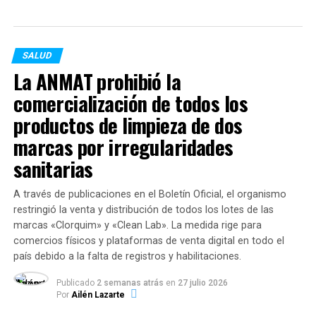
En las últimas horas, el Ministerio de Trabajo hizo saber
que después de gestiones realizadas ante la cartera de
Salud de la Provincia se resolvió pagar los 5 mil pesos a
los trabajadores sanitarios que habían quedado fuera del
SALUD
beneficio.
La ANMAT prohibió la
comercialización de todos los
«La Provincia de Santa Fe se compromete a hacer
productos de limpieza de dos
efectivo este incentivo a los trabajadores de salud de los
centros de atención primaria provinciales y a los Samco
marcas por irregularidades
sin internación para lo cual se está efectuando la
sanitarias
tramitación administrativa correspondiente», plantea la
resolución firmada por el secretario de Trabajo, Juan
A través de publicaciones en el Boletín Oficial, el organismo
Manuel Pusineri, y notificada a los gremios Amra y
restringió la venta y distribución de todos los lotes de las
Siprus.
marcas «Clorquim» y «Clean Lab». La medida rige para
comercios físicos y plataformas de venta digital en todo el
Según comentó el funcionario a este medio, se trata de
país debido a la falta de registros y habilitaciones.
unos «2.500 agentes» en toda la provincia que van a
Publicado
2 semanas atrás
en
27 julio 2026
recibir dicha bonificación. Respecto del día de cobro, dijo
Por
Ailén Lazarte
que la precisión la brindará oportunamente el