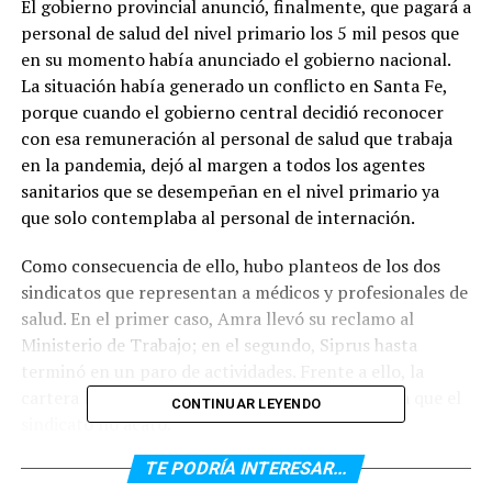
El gobierno provincial anunció, finalmente, que pagará a
personal de salud del nivel primario los 5 mil pesos que
en su momento había anunciado el gobierno nacional.
La situación había generado un conflicto en Santa Fe,
porque cuando el gobierno central decidió reconocer
con esa remuneración al personal de salud que trabaja
en la pandemia, dejó al margen a todos los agentes
sanitarios que se desempeñan en el nivel primario ya
que solo contemplaba al personal de internación.
Como consecuencia de ello, hubo planteos de los dos
sindicatos que representan a médicos y profesionales de
salud. En el primer caso, Amra llevó su reclamo al
Ministerio de Trabajo; en el segundo, Siprus hasta
terminó en un paro de actividades. Frente a ello, la
cartera laboral dictó una conciliación obligatoria que el
CONTINUAR LEYENDO
sindicato no acató.
TE PODRÍA INTERESAR...
El bono