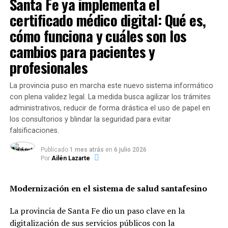
Santa Fe ya implementa el
Ambas marcas no podrán retornar al mercado hasta
de cobertura en la
certificado médico digital: Qué es,
tanto regularicen sus registros, inscriban sus fórmulas y
población objetivo gracias
obtengan las habilitaciones de los establecimientos
cómo funciona y cuáles son los
a un trabajo articulado en
productores ante las autoridades sanitarias
cambios para pacientes y
competentes.
centros de salud,
profesionales
hospitales y operativos
La provincia puso en marcha este nuevo sistema informático
territoriales desplegados
con plena validez legal. La medida busca agilizar los trámites
en toda la provincia”.
administrativos, reducir de forma drástica el uso de papel en
los consultorios y blindar la seguridad para evitar
falsificaciones.
Desglose de dosis aplicadas por
Publicado
1 mes atrás
en
6 julio 2026
Por
Ailén Lazarte
grupo de riesgo
El reporte oficial detalló la distribución del esquema de
Modernización en el sistema de salud santafesino
inmunización hasta la fecha:
La provincia de Santa Fe dio un paso clave en la
Personas de 2 a 64 años con factores de
digitalización de sus servicios públicos con la