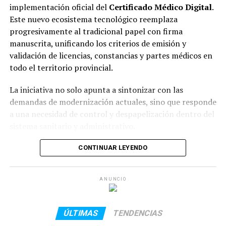
riesgo:
154.071 dosis.
implementación oficial del
Certificado Médico Digital
.
Este nuevo ecosistema tecnológico reemplaza
progresivamente al tradicional papel con firma
Mayores de 65 años:
140.935 dosis.
manuscrita, unificando los criterios de emisión y
validación de licencias, constancias y partes médicos en
Personal de salud:
50.846 dosis.
todo el territorio provincial.
Niños de 6 meses a 2 años:
44.522 dosis.
La iniciativa no solo apunta a sintonizar con las
demandas de modernización actuales, sino que responde
Personal esencial:
22.591 dosis.
a una necesidad de control y despapelización dentro del
sistema sanitario y administrativo.
Personas gestantes y puérperas:
17.807 dosis.
¿Qué es y qué cambia con el nuevo
CONTINUAR LEYENDO
sistema?
Alerta por el virus sincicial
ANUNCIO
respiratorio
La implementación de esta herramienta transforma la
dinámica habitual entre los médicos, los pacientes y las
Desde la cartera sanitaria explicaron que, si bien en las
instituciones (tanto públicas como privadas) a través de
ÚLTIMAS
TENDENCIAS
últimas semanas se observó un descenso en la
tres ejes principales: