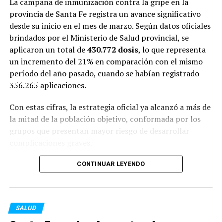
que se incluyen:
La campaña de inmunización contra la gripe en la
provincia de Santa Fe registra un avance significativo
Limpiadores universales y desinfectantes.
desde su inicio en el mes de marzo. Según datos oficiales
brindados por el Ministerio de Salud provincial, se
TEMAS RELACIONADOS:
aplicaron un total de
430.772 dosis
, lo que representa
Insecticidas de uso doméstico.
SIGUENTE
un incremento del 21% en comparación con el mismo
Qué buen momento para pensar… para pensar diferente
período del año pasado, cuando se habían registrado
Aromatizantes de ambiente.
ANTERIOR
356.265 aplicaciones.
Científicos demuestran que el lavado de manos sigue
siendo lo más efectivo contra el covid-19
Artículos para el acabado y embellecimiento de
Con estas cifras, la estrategia oficial ya alcanzó a más de
superficies.
la mitad de la población objetivo, conformada por los
grupos que presentan mayor riesgo de desarrollar
complicaciones graves.
Alcance de las disposiciones
Al respecto, la ministra de Salud provincial,
Silvia
CONTINUAR LEYENDO
Desde el organismo fiscalizador remarcaron que la
Ciancio
, destacó que la planificación se adelantó
ausencia de inscripciones oficiales impide certificar la
estratégicamente para prevenir el impacto invernal:
verdadera composición química, eficacia, calidad y
procesos de fabricación de estos insumos.
SALUD
“Logramos superar el 50%