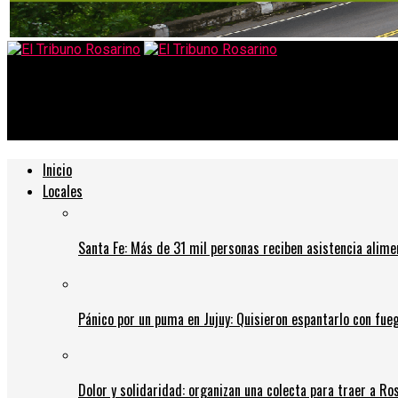
El Tribuno Rosarino
Qué implica la vuelta a Fase 3 de la cuarentena: posibles restric
Inicio
Locales
Santa Fe: Más de 31 mil personas reciben asistencia alime
Pánico por un puma en Jujuy: Quisieron espantarlo con fue
Dolor y solidaridad: organizan una colecta para traer a Ros