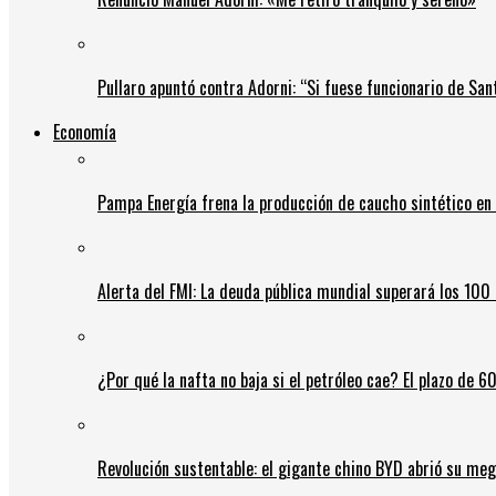
Pullaro apuntó contra Adorni: “Si fuese funcionario de Sant
Economía
Pampa Energía frena la producción de caucho sintético en 
Alerta del FMI: La deuda pública mundial superará los 100 
¿Por qué la nafta no baja si el petróleo cae? El plazo de 
Revolución sustentable: el gigante chino BYD abrió su meg