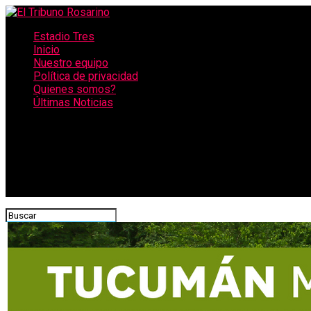
Estadio Tres
Inicio
Nuestro equipo
Política de privacidad
Quienes somos?
Últimas Noticias
CONECTATE CON NOSOTROS