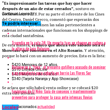
“Es impresionante las tareas que hay que hacer
después de un año de estar cerrados”
, sostuvo en
declaraciones a
Continuar Leyendo
LT8
. Por su parte el referente de los Cines
del Centro, Daniel Grecco, comentó que esperarán dos
Te podría interesar...
semanas a ver qué definen las salas pertenecientes a
cadenas internacionales que funcionan en los shoppings de
esta ciudad santafesina.
Tragedia en la ruta 34: Un muerto tras un choque en cadena a
De esta manera,
el único que abrirá este sábado será el
la altura de Luis Palacios
Showcase que funciona en el Alto Rosario.
Y atención,
porque lo hará con un aumento de precios. Esta es la lista:
$420 Menores de 12 años
Detuvieron a “Yaka”, el presunto gatillero acusado de asesinar
$510 Entrada OnLine
a un exprefecto para robarle en barrio Las Flores Sur
$420 Mayores de 60 años
$340 (Tarjeta Naranja y App Showcase)
Se aclara que sólo habrá venta online y se cobrará $20
Fenómeno de El Niño: Guía de consejos y mantenimiento
extra este servicio.
preventivo para proteger la casa ante intensas lluvias
Temas relacionados:
actualidad
Locales