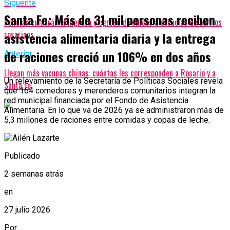
Siguente
Santa Fe: Más de 31 mil personas reciben
Policías cuidarán el ingreso y egreso de chicos a escuelas de barrios
rosarinos
asistencia alimentaria diaria y la entrega
de raciones creció un 106% en dos años
Anterior
Llegan más vacunas chinas: cuántas les corresponden a Rosario y a
Un relevamiento de la Secretaría de Políticas Sociales revela
Santa Fe
que 164 comedores y merenderos comunitarios integran la
red municipal financiada por el Fondo de Asistencia
Alimentaria. En lo que va de 2026 ya se administraron más de
5,3 millones de raciones entre comidas y copas de leche.
Publicado
2 semanas atrás
en
27 julio 2026
Por