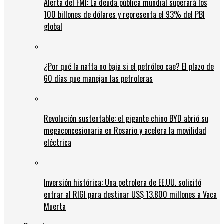
Alerta del FMI: La deuda pública mundial superará los
100 billones de dólares y representa el 93% del PBI
global
¿Por qué la nafta no baja si el petróleo cae? El plazo de
60 días que manejan las petroleras
Revolución sustentable: el gigante chino BYD abrió su
megaconcesionaria en Rosario y acelera la movilidad
eléctrica
Inversión histórica: Una petrolera de EE.UU. solicitó
entrar al RIGI para destinar US$ 13.800 millones a Vaca
Muerta