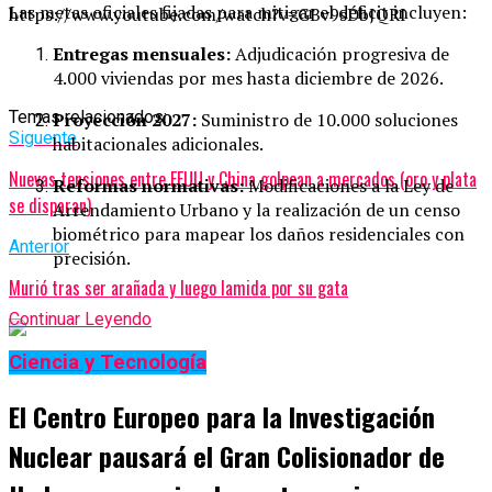
Las metas oficiales fijadas para mitigar el déficit incluyen:
https://www.youtube.com/watch?v=GBv9sDbJQRI
Entregas mensuales:
Adjudicación progresiva de
4.000 viviendas por mes hasta diciembre de 2026.
Temas relacionados:
Proyección 2027:
Suministro de 10.000 soluciones
Siguente
habitacionales adicionales.
Nuevas tensiones entre EEUU y China golpean a mercados (oro y plata
Reformas normativas:
Modificaciones a la Ley de
se disparan)
Arrendamiento Urbano y la realización de un censo
biométrico para mapear los daños residenciales con
Anterior
precisión.
Murió tras ser arañada y luego lamida por su gata
Continuar Leyendo
Ciencia y Tecnología
El Centro Europeo para la Investigación
Nuclear pausará el Gran Colisionador de