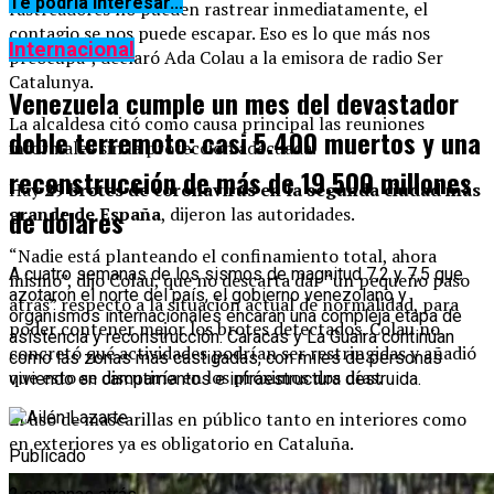
Te podría interesar...
rastreadores no pueden rastrear inmediatamente, el
contagio se nos puede escapar. Eso es lo que más nos
Internacional
preocupa”, declaró Ada Colau a la emisora de radio Ser
Catalunya.
Venezuela cumple un mes del devastador
La alcaldesa citó como causa principal las reuniones
doble terremoto: casi 5.400 muertos y una
informales sin la protección adecuada.
reconstrucción de más de 19.500 millones
Hay
29 brotes de coronavirus en la segunda ciudad más
grande de España
, dijeron las autoridades.
de dólares
“Nadie está planteando el confinamiento total, ahora
A cuatro semanas de los sismos de magnitud 7,2 y 7,5 que
mismo”, dijo Colau, que no descarta dar “un pequeño paso
azotaron el norte del país, el gobierno venezolano y
atrás” respecto a la situación actual de normalidad, para
organismos internacionales encaran una compleja etapa de
poder contener mejor los brotes detectados. Colau no
asistencia y reconstrucción. Caracas y La Guaira continúan
concretó qué actividades podrían ser restringidas y añadió
como las zonas más castigadas, con miles de personas
que esto se discutiría en los próximos dos días.
viviendo en campamentos e infraestructura destruida.
El uso de mascarillas en público tanto en interiores como
en exteriores ya es obligatorio en Cataluña.
Publicado