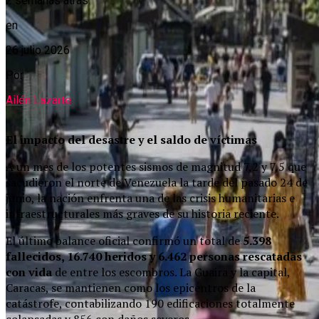
2 semanas atrás
en
26 julio 2026
Por
Ailén Lazarte
El impacto del desastre y el saldo de víctimas
A un mes de los potentes sismos de magnitud 7,2 y 7,5 que
sacudieron el norte de Venezuela la tarde del pasado 24 de
junio, la nación enfrenta una de las crisis humanitarias e
infraestructurales más graves de su historia reciente.
El último balance oficial confirmó un total de
5.398
fallecidos, 16.740 heridos y 6.462 personas rescatadas
con vida
de entre los escombros. La Guaira y la capital,
Caracas, se mantienen como los epicentros de la
catástrofe, contabilizando 190 edificaciones totalmente