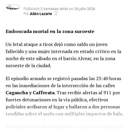
del Poder Judicial, Ejecutivo o Legislativo, amistades o
Publicado
2 semanas atrás
en
26 julio 2026
grupos de presión de cualquier índole, y solicitar las
Por
Ailén Lazarte
medidas necesarias para su resguardo».
Emboscada mortal en la zona suroeste
En el proyecto original que envió al Senado el Poder
Ejecutivo, la palabra «mediáticos» no figuraba.
Un letal ataque a tiros dejó como saldo un joven
fallecido y una mujer internada en estado crítico en la
La palabra «mediáticos» fue agregada por pedido del
noche de este sábado en el barrio Alvear, en la zona
senador Oscar Parrilli, exjefe de la Agencia Federal de
suroeste de la ciudad.
Inteligencia
El episodio armado se registró pasadas las 23:40 horas
En el debate de las comisiones, Parrilli pidió cambiar el
en las inmediaciones de la intersección de las calles
artículo para condicionar el trabajo de los medios. En su
Cagancha y Cafferata
. Tras recibir alertas al 911 por
intervención del 4 de agosto, el día en que expuso en las
fuertes detonaciones en la vía pública, efectivos
comisiones la ministra de Justicia y Derechos Humanos,
policiales arribaron al lugar y hallaron a dos personas
Marcela Losardo, Parrilli pidió la modificación.
tendidas sobre el suelo con múltiples impactos de bala.
«Si bien (el inciso e) habla
Personal médico de emergencias constató en el lugar la