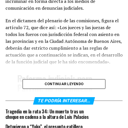
incriminar en forma directa a los medios de
comunicación en denuncias judiciales.
En el dictamen del plenario de las comisiones, figura el
artículo 72, que dice así: «Los jueces y las juezas de
todos los fueros con jurisdicción federal con asiento en
las provincias y en la Ciudad Autónoma de Buenos Aires,
deberán dar estricto cumplimiento a las reglas de
actuación que a continuación se indican, en el desarrollo
de la función judicial que le ha sido encomendada».
Reforma judicial: para
Parrilli, no hay ningún
CONTINUAR LEYENDO
artículo contra la libertad
TE PODRÍA INTERESAR...
de expresión
Tragedia en la ruta 34: Un muerto tras un
choque en cadena a la altura de Luis Palacios
"Saltaron como leche
Detuvieron a “Yaka”, el presunto gatillero