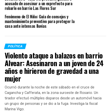
hervida", señaló Parrilli
acusado de asesinar a un exprefecto para
robarle en barrio Las Flores Sur
sobre los
Fenómeno de El Niño: Guía de consejos y
medios.
https://t.co/isi5GYyhh2
mantenimiento preventivo para proteger la
casa ante intensas lluvias
— LAVOZcomar
(@LAVOZcomar)
August 21,
POLÍTICA
2020
Violento ataque a balazos en barrio
Alvear: Asesinaron a un joven de 24
años e hirieron de gravedad a una
mujer
Luego se enumeran las reglas de actuación de los jueces,
y dice que una de ellas, mencionada en el inciso «e», será
Ocurrió durante la noche de este sábado en el cruce de
la obligación de «comunicar en forma inmediata al
Cagancha y Cafferata, en la zona suroeste de Rosario. Un
CONSEJO DE LA MAGISTRATURA de la Nación cualquier
tirador efectuó múltiples disparos desde un automóvil hacia
intento de influencia en sus decisiones por parte de
un grupo de personas y se dio a la fuga. Investiga la fiscal
poderes políticos, económicos o mediáticos, miembros
Marina Vigo.