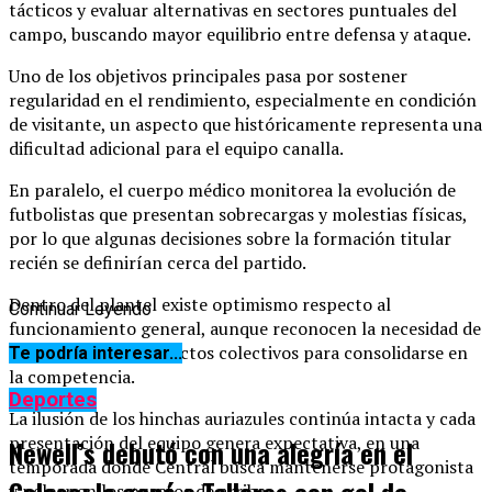
tácticos y evaluar alternativas en sectores puntuales del
campo, buscando mayor equilibrio entre defensa y ataque.
Uno de los objetivos principales pasa por sostener
regularidad en el rendimiento, especialmente en condición
de visitante, un aspecto que históricamente representa una
dificultad adicional para el equipo canalla.
En paralelo, el cuerpo médico monitorea la evolución de
futbolistas que presentan sobrecargas y molestias físicas,
por lo que algunas decisiones sobre la formación titular
recién se definirían cerca del partido.
Dentro del plantel existe optimismo respecto al
Continuar Leyendo
funcionamiento general, aunque reconocen la necesidad de
seguir ajustando aspectos colectivos para consolidarse en
Te podría interesar...
la competencia.
Deportes
La ilusión de los hinchas auriazules continúa intacta y cada
presentación del equipo genera expectativa, en una
Newell’s debutó con una alegría en el
temporada donde Central busca mantenerse protagonista
y pelear en los puestos de arriba.