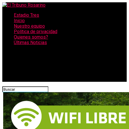
Estadio Tres
Inicio
Nuestro equipo
Política de privacidad
Quienes somos?
Últimas Noticias
CONECTATE CON NOSOTROS