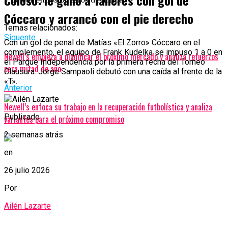
Coloso: le ganó a Talleres con gol de
Cóccaro y arrancó con el pie derecho
Temas relacionados:
Siguente
Con un gol de penal de Matías «El Zorro» Cóccaro en el
complemento, el equipo de Frank Kudelka se impuso 1 a 0 en
Newell’s empieza a planificar el próximo mercado y analiza refuerzos
el Parque Independencia por la primera fecha del Torneo
para mitad de año
Clausura. Jorge Sampaoli debutó con una caída al frente de la
«T».
Anterior
Newell’s enfoca su trabajo en la recuperación futbolística y analiza
Publicado
variantes para el próximo compromiso
2 semanas atrás
en
26 julio 2026
Por
Ailén Lazarte