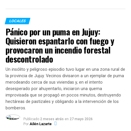
exponencial en las prestaciones:
Comedores (almuerzo y cena):
Pasaron de
LOCALES
1.192.409 raciones en 2024 a
2.457.024 en 2026
,
Pánico por un puma en Jujuy:
lo que representa un incremento del
106%
.
Quisieron espantarlo con fuego y
Copas de leche (desayuno y merienda):
provocaron un incendio forestal
Crecieron de 1.445.270 raciones a
2.883.504 en
descontrolado
2026
(suba del
99%
).
Un insólito y peligroso episodio tuvo lugar en una zona rural de
la provincia de Jujuy. Vecinos divisaron a un ejemplar de puma
En conjunto, las entidades administraron
5.340.528
merodeando cerca de sus viviendas y, en el intento
raciones alimentarias en lo que va del año
,
desesperado por ahuyentarlo, iniciaron una quema
garantizando el derecho básico a la alimentación de
improvisada que se propagó en pocos minutos, destruyendo
niños, niñas, adolescentes y adultos de sectores
hectáreas de pastizales y obligando a la intervención de los
vulnerables.
bomberos.
Dinámica del servicio: Modalidades
Publicado
2 meses atrás
en
27 mayo 2026
Por
Ailén Lazarte
y horarios de mayor demanda