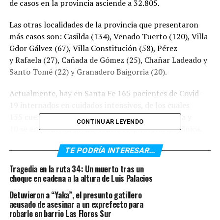
de casos en la provincia asciende a 32.805.
Las otras localidades de la provincia que presentaron
más casos son: Casilda (134), Venado Tuerto (120), Villa
Gdor Gálvez (67), Villa Constitución (58), Pérez
y Rafaela (27), Cañada de Gómez (25), Chañar Ladeado y
Santo Tomé (22) y Granadero Baigorria (20).
Actualmente, hay en Santa Fe 165 pacientes de Covid-
19 internados en cuidados intensivos, de los cuales
155 cuentan con asistencia respiratoria mecánica y
CONTINUAR LEYENDO
10 se encuentran sin asistencia respiratoria mecánica.
En tanto, hay 315 pacientes internados en sala general.
TE PODRÍA INTERESAR...
Asimismo, Santa Fe registró en las últimas horas
Tragedia en la ruta 34: Un muerto tras un
19 nuevos fallecimientos a causa del Covid-19, sumando
choque en cadena a la altura de Luis Palacios
un total de 333 desde el inicio de la pandemia. En tanto,
Detuvieron a “Yaka”, el presunto gatillero
siete fueron de Rosario, siete de Venado Tuerto, uno de
acusado de asesinar a un exprefecto para
Firmat, uno de Granadero Baigorria, uno de San José de
robarle en barrio Las Flores Sur