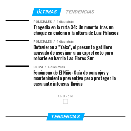
transferencias monetarias para absorber el impacto del
Además, desde redes sociales también pidieron
aumento en los precios de los alimentos.
colaboración para conseguir alojamiento en Townsville
ÚLTIMAS
TENDENCIAS
para los familiares de Serena mientras permanezcan en
POLICIALES
4 días atrás
el país oceánico realizando las gestiones
Tragedia en la ruta 34: Un muerto tras un
correspondientes.
choque en cadena a la altura de Luis Palacios
POLICIALES
4 días atrás
El accidente ocurrió el jueves pasado por la noche,
Detuvieron a “Yaka”, el presunto gatillero
cuando un micro turístico que trasladaba a más de 30
acusado de asesinar a un exprefecto para
pasajeros chocó contra otro vehículo y terminó
robarle en barrio Las Flores Sur
volcando en una ruta del noreste australiano. Las
CLIMA
4 días atrás
autoridades locales calificaron la escena como
Fenómeno de El Niño: Guía de consejos y
mantenimiento preventivo para proteger la
“catastrófica” y confirmaron que hubo varios heridos
casa ante intensas lluvias
además de la víctima fatal argentina.
Serena había sido trasladada con vida a un centro
ANUNCIO
médico luego del impacto, pero falleció poco después
debido a la gravedad de las lesiones sufridas. Su amiga
TENDENCIAS
Valentina continúa internada bajo observación médica y
evoluciona favorablemente.