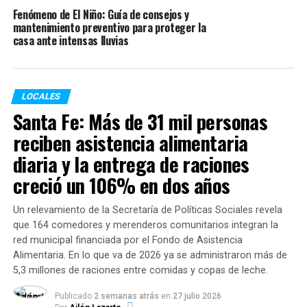
la Esquina, uno de Santa Fe y uno de Villa Gobernador
Fenómeno de El Niño: Guía de consejos y
Gálvez.
mantenimiento preventivo para proteger la
casa ante intensas lluvias
TEMAS RELACIONADOS:
ACTUALIDAD
LOCALES
SIGUENTE
Santa Fe: Más de 31 mil personas
Cuarentena en Rosario: lo que se puede hacer a partir
reciben asistencia alimentaria
del sábado
diaria y la entrega de raciones
ANTERIOR
Jokanovich: «A esta altura, la situación del transporte
creció un 106% en dos años
en Rosario es inexplicable»
Un relevamiento de la Secretaría de Políticas Sociales revela
que 164 comedores y merenderos comunitarios integran la
red municipal financiada por el Fondo de Asistencia
Alimentaria. En lo que va de 2026 ya se administraron más de
5,3 millones de raciones entre comidas y copas de leche.
Publicado
2 semanas atrás
en
27 julio 2026