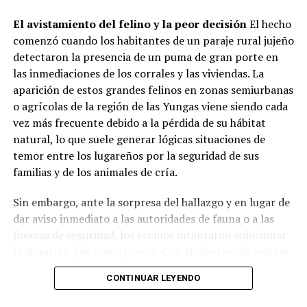
El avistamiento del felino y la peor decisión
El hecho
El informe evidencia que la atención se adaptó a los
comenzó cuando los habitantes de un paraje rural jujeño
hábitos de pospandemia: el
83% de las instituciones
detectaron la presencia de un puma de gran porte en
entrega viandas para llevar
, el
13,2% sostiene la
las inmediaciones de los corrales y las viviendas. La
atención presencial
en salón y el
3,7% distribuye
aparición de estos grandes felinos en zonas semiurbanas
módulos alimentarios
.
o agrícolas de la región de las Yungas viene siendo cada
Respecto a la distribución horaria de las raciones, la
vez más frecuente debido a la pérdida de su hábitat
mayor demanda se concentra durante el contraturno
natural, lo que suele generar lógicas situaciones de
escolar y laboral:
temor entre los lugareños por la seguridad de sus
familias y de los animales de cría.
Meriendas:
42,5% del total de prestaciones.
Sin embargo, ante la sorpresa del hallazgo y en lugar de
dar aviso inmediato a las autoridades de fauna o a las
Cenas:
33,3%.
fuerzas de seguridad, los vecinos intentaron solucionar
la situación por mano propia. Con el objetivo de asustar
Almuerzos:
18,4%.
al animal para que regresara hacia el monte, decidieron
CONTINUAR LEYENDO
encender fogatas de manera precaria y arrojar ramas
Desayunos:
3,5%.
encendidas hacia los pastizales secos que rodeaban la