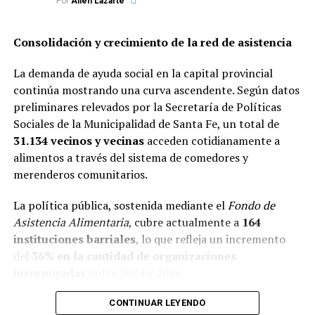
Por
Ailén Lazarte
Consolidación y crecimiento de la red de asistencia
La demanda de ayuda social en la capital provincial
continúa mostrando una curva ascendente. Según datos
preliminares relevados por la Secretaría de Políticas
Sociales de la Municipalidad de Santa Fe, un total de
31.134 vecinos y vecinas
acceden cotidianamente a
alimentos a través del sistema de comedores y
merenderos comunitarios.
La política pública, sostenida mediante el
Fondo de
Asistencia Alimentaria
, cubre actualmente a
164
instituciones barriales
, lo que refleja un incremento
del
36% en la cantidad de organizaciones
incorporadas
entre 2024 y 2026.
Este salto territorial vino acompañado de un aumento
CONTINUAR LEYENDO