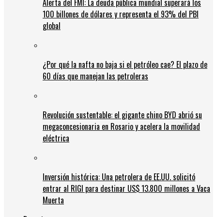
Alerta del FMI: La deuda pública mundial superará los
100 billones de dólares y representa el 93% del PBI
global
¿Por qué la nafta no baja si el petróleo cae? El plazo de
60 días que manejan las petroleras
Revolución sustentable: el gigante chino BYD abrió su
megaconcesionaria en Rosario y acelera la movilidad
eléctrica
Inversión histórica: Una petrolera de EE.UU. solicitó
entrar al RIGI para destinar US$ 13.800 millones a Vaca
Muerta