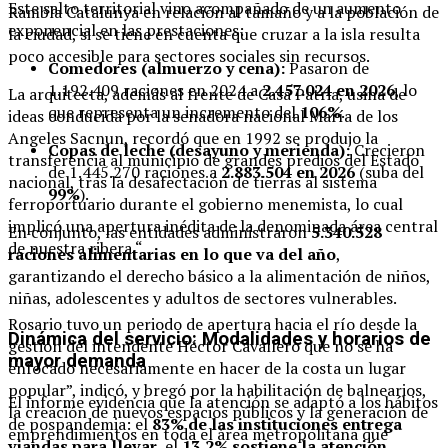
Este salto territorial vino acompañado de un aumento
Rambla Catalunya en relación al tamaño y a la población de
exponencial en las prestaciones:
la ciudad, si se tiene en cuenta que cruzar a la isla resulta
poco accesible para sectores sociales sin recursos.
Comedores (almuerzo y cena):
Pasaron de
1.192.409 raciones en 2024 a
2.457.024 en 2026
, lo
La arquitecta, además al frente de Casa Patria, usina de
que representa un incremento del
106%
.
ideas conducida por la senadora nacional María de los
Angeles Sacnun, recordó que en 1992 se produjo la
Copas de leche (desayuno y merienda):
Crecieron
transferencia al municipio de grandes predios del Estado
de 1.445.270 raciones a
2.883.504 en 2026
(suba del
nacional, tras la desafectación de tierras al sistema
99%
).
ferroportuario durante el gobierno menemista, lo cual
implicó una apertura inédita de la denominada área central
En conjunto, las entidades administraron
5.340.528
de nuestra ribera.“
raciones alimentarias en lo que va del año
,
garantizando el derecho básico a la alimentación de niños,
niñas, adolescentes y adultos de sectores vulnerables.
Rosario tuvo un periodo de apertura hacia el río desde la
Dinámica del servicio: Modalidades y horarios de
gestión del intendente Héctor Cavallero que no se ha
mayor demanda
enfocado necesariamente en hacer de la costa un lugar
popular”, indicó, y bregó por la habilitación de balnearios,
El informe evidencia que la atención se adaptó a los hábitos
la creación de nuevos espacios públicos y la generación de
de pospandemia: el
83% de las instituciones entrega
emprendimientos en toda el área metropolitana que
viandas para llevar
, el
13,2% sostiene la atención