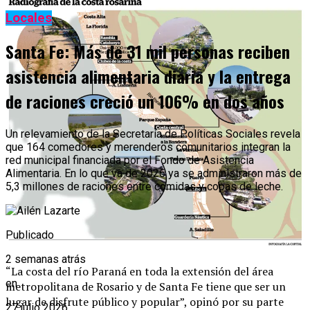
Locales
Santa Fe: Más de 31 mil personas reciben
asistencia alimentaria diaria y la entrega
de raciones creció un 106% en dos años
Un relevamiento de la Secretaría de Políticas Sociales revela
que 164 comedores y merenderos comunitarios integran la
red municipal financiada por el Fondo de Asistencia
Alimentaria. En lo que va de 2026 ya se administraron más de
5,3 millones de raciones entre comidas y copas de leche.
Publicado
2 semanas atrás
“La costa del río Paraná en toda la extensión del área
en
metropolitana de Rosario y de Santa Fe tiene que ser un
lugar de disfrute público y popular”, opinó por su parte
27 julio 2026