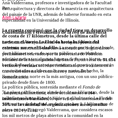
Ana Valderrama, profesora e investigadora de la Facultad
de Arquitectura y directora de la maestría en arquitectura
Por
del paisaje de la UNR, además de haberse formado en esta
Ailén Lazarte
especialidad en la Universidad de Illinois.
La experta consignó que la ciudad tiene un desarrollo
Consolidación y crecimiento de la red de asistencia
de costa de 17 kilómetros, desde la última calle del
norte en el barrio La Florida hasta la última del
La demanda de ayuda social en la capital provincial
extremo sur en el Saladillo.
La mayor parte de ese borde,
continúa mostrando una curva ascendente. Según datos
doce kilómetros, es de acceso público o servidumbre
preliminares relevados por la Secretaría de Políticas
administrativa (en algunos lugares de Puerto Norte, en el
Sociales de la Municipalidad de Santa Fe, un total de
31.134
barrio Refinería), cuatro pertenecen al puerto y tres están
vecinos y vecinas
acceden cotidianamente a alimentos a
concesionados a clubes en la zona norte. De hecho, la
través del sistema de comedores y merenderos
llamada costa norte es la más antigua, con un uso público-
comunitarios.
privado desde fines de 1800.
La política pública, sostenida mediante el
Fondo de
“La playa pública tiene alrededor de un kilómetro, desde la
Asistencia Alimentaria
, cubre actualmente a
164
calle Freyre hasta Ricardo Núñez, y el balneario La Florida
instituciones barriales
, lo que refleja un incremento del
500 metros de longitud, es decir que hay 1,5 kilómetros de
36% en la cantidad de organizaciones incorporadas
playa en total”, agregó Valderrama, que considera escasos
entre 2024 y 2026.
los mil metros de playa abiertos a la comunidad en la