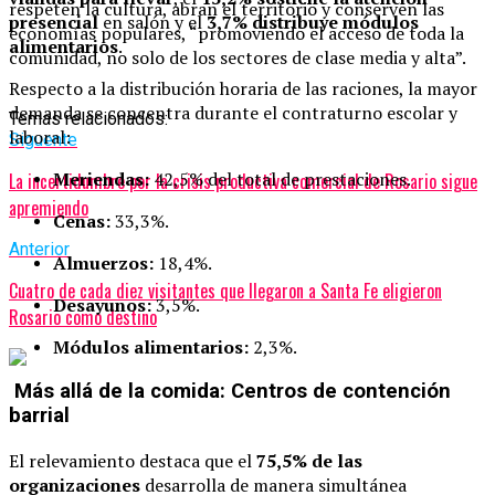
respeten la cultura, abran el territorio y conserven las
presencial
en salón y el
3,7% distribuye módulos
economías populares, “promoviendo el acceso de toda la
alimentarios
.
comunidad, no solo de los sectores de clase media y alta”.
Respecto a la distribución horaria de las raciones, la mayor
demanda se concentra durante el contraturno escolar y
Temas relacionados:
laboral:
Siguente
Meriendas:
42,5% del total de prestaciones.
La incertidumbre por la crisis productiva comercial de Rosario sigue
apremiendo
Cenas:
33,3%.
Anterior
Almuerzos:
18,4%.
Cuatro de cada diez visitantes que llegaron a Santa Fe eligieron
Desayunos:
3,5%.
Rosario como destino
Módulos alimentarios:
2,3%.
Más allá de la comida: Centros de contención
barrial
El relevamiento destaca que el
75,5% de las
organizaciones
desarrolla de manera simultánea