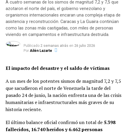
vista legal, se trata de estudios que se realizan después
A cuatro semanas de los sismos de magnitud 7,2 y 7,5 que
de que se registrase la vacuna», sumó el titular del fondo
azotaron el norte del país, el gobierno venezolano y
soberano en referencia a la prueba masiva que empezará
organismos internacionales encaran una compleja etapa de
la semana que viene, y aseguró que podía considerarse
asistencia y reconstrucción. Caracas y La Guaira continúan
como las zonas más castigadas, con miles de personas
«equivalente a la fase 3». La semana próxima empezará
viviendo en campamentos e infraestructura destruida.
también la vacunación voluntaria a grupos de riesgo,
entre los que se cuentan los trabajadores de la salud y
Publicado
2 semanas atrás
en
26 julio 2026
de la educación.
Por
Ailén Lazarte
El impacto del desastre y el saldo de víctimas
A un mes de los potentes sismos de magnitud 7,2 y 7,5
que sacudieron el norte de Venezuela la tarde del
pasado 24 de junio, la nación enfrenta una de las crisis
humanitarias e infraestructurales más graves de su
historia reciente.
El último balance oficial confirmó un total de
5.398
fallecidos, 16.740 heridos y 6.462 personas