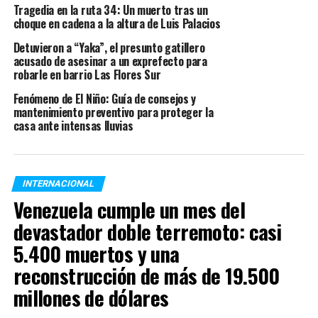
diferencia
. El presidente de ese país, Vladimir Putin,
Tragedia en la ruta 34: Un muerto tras un
anunció el 11 de agosto que Rusia había desarrollado la
choque en cadena a la altura de Luis Palacios
primera vacuna contra el coronavirus. Se supo
Detuvieron a “Yaka”, el presunto gatillero
enseguida que la fórmula había sido bautizada «Sputnik
acusado de asesinar a un exprefecto para
V», nada menos que como
el satélite soviético que
robarle en barrio Las Flores Sur
llegó antes
que cualquier intento estadounidense al
Fenómeno de El Niño: Guía de consejos y
espacio en plena Guerra Fría.
mantenimiento preventivo para proteger la
casa ante intensas lluvias
Apenas se produjo ese anuncio, autoridades sanitarias
de distintos países y bloques regionales del mundo -y
también la Organización Mundial de la Salud-,
INTERNACIONAL
advirtieron que Rusia
no había llevado a cabo la fase
Venezuela cumple un mes del
3 de los ensayos previstos para el desarrollo de
vacunas
: es la instancia que implica probar en una
devastador doble terremoto: casi
muestra amplia de personas si efectivamente la fórmula
5.400 muertos y una
es eficaz a la hora de prevenir el contagio de
reconstrucción de más de 19.500
coronavirus.
millones de dólares
«No hay una fase 3
en la ley rusa
. Desde un punto de