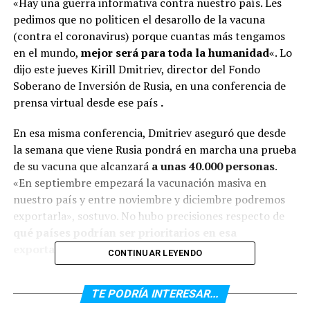
«Hay una guerra informativa contra nuestro país. Les
pedimos que no politicen el desarollo de la vacuna
(contra el coronavirus) porque cuantas más tengamos
en el mundo,
mejor será para toda la humanidad
«. Lo
dijo este jueves Kirill Dmitriev, director del Fondo
Soberano de Inversión de Rusia, en una conferencia de
prensa virtual desde ese país
.
En esa misma conferencia, Dmitriev aseguró que desde
la semana que viene Rusia pondrá en marcha una prueba
de su vacuna que alcanzará
a unas 40.000 personas
.
«En septiembre empezará la vacunación masiva en
nuestro país y entre noviembre y diciembre podremos
exportarla», sostuvo. No hubo precisiones respecto de
qué países podrían ser prioritarios en esa
exportación.
CONTINUAR LEYENDO
La vacuna rusa, se especificó en la conferencia de
TE PODRÍA INTERESAR...
prensa, implicaría
dos dosis aplicadas con 21 días de