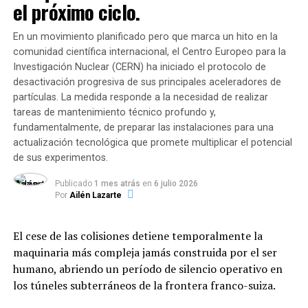
el próximo ciclo.
salvar vidas. Venezuela
de riesgo
mientras se avanzan las pruebas en una
cantidad representativa de personas.
renacerá con el trabajo de
En un movimiento planificado pero que marca un hito en la
comunidad científica internacional, el Centro Europeo para la
todos”, manifestó a través
«Primero probamos la vacuna en animales, entre los que
Investigación Nuclear (CERN) ha iniciado el protocolo de
hubo dos grupos de primates, y encontramos alto nivel
de sus redes sociales el
desactivación progresiva de sus principales aceleradores de
de seguridad. También vimos la actividad defensiva de la
partículas. La medida responde a la necesidad de realizar
presidente de la Asamblea
fórmula: los primates resultaron protegidos. Cuando lo
tareas de mantenimiento técnico profundo y,
Nacional, Jorge Rodríguez.
aplicamos a personas vimos que los efectos colaterales
fundamentalmente, de preparar las instalaciones para una
eran
un poco de dolor de cabeza y dolor en el lugar
actualización tecnológica que promete multiplicar el potencial
de la aplicación
«, describió Logunov.
de sus experimentos.
Actualmente,
23.335 personas permanecen
Publicado
1 mes atrás
en
6 julio 2026
albergadas en 107 campamentos transitorios
,
«El trabajo con adenovirus se perfeccionó mucho en los
Por
Ailén Lazarte
mientras que más de 128.000 familias han recibido
últimos años. Los ensayos que están más avanzados para
asistencia directa. Sin embargo, la ONG
Médicos Sin
vacuna contra el coronavirus trabajan con adenovirus,
El cese de las colisiones detiene temporalmente la
Fronteras (MSF)
advirtió que unas 6.000 personas
que duele tener gran eficacia para dar respuestas, y sin
maquinaria más compleja jamás construida por el ser
continúan durmiendo a la intemperie en la vía pública
peligros», destacó Alexander Gintsburg, director del
humano, abriendo un período de silencio operativo en
(aproximadamente 3.000 frente a edificios inestables en
Instituto Gamaleya. La vacuna en la que trabaja Rusia
los túneles subterráneos de la frontera franco-suiza.
Maiquetía y otra cifra similar sobre la Avenida Bolívar de
usa adenovirus humano
, mientras que la de la
Caracas) en condiciones precarias y sin acceso
Universidad de Oxford y el laboratorio AstraZeneca, que