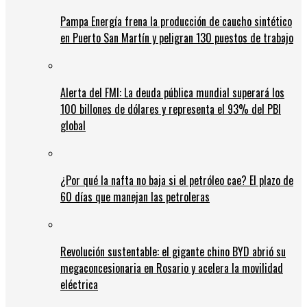
Pampa Energía frena la producción de caucho sintético
en Puerto San Martín y peligran 130 puestos de trabajo
Alerta del FMI: La deuda pública mundial superará los
100 billones de dólares y representa el 93% del PBI
global
¿Por qué la nafta no baja si el petróleo cae? El plazo de
60 días que manejan las petroleras
Revolución sustentable: el gigante chino BYD abrió su
megaconcesionaria en Rosario y acelera la movilidad
eléctrica