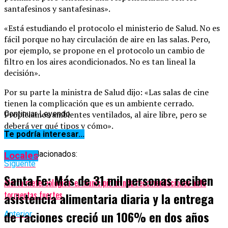
santafesinos y santafesinas».
«Está estudiando el protocolo el ministerio de Salud. No es
fácil porque no hay circulación de aire en las salas. Pero,
por ejemplo, se propone en el protocolo un cambio de
filtro en los aires acondicionados. No es tan lineal la
decisión».
Por su parte la ministra de Salud dijo: «Las salas de cine
tienen la complicación que es un ambiente cerrado.
Propiciamos ambientes ventilados, al aire libre, pero se
Continuar Leyendo
deberá ver qué tipos y cómo».
Te podría interesar...
Temas relacionados:
Locales
Siguente
Santa Fe: Más de 31 mil personas reciben
Alerta metereológica: el municipio brinda recomendaciones ante
tormentas fuertes
asistencia alimentaria diaria y la entrega
de raciones creció un 106% en dos años
Anterior