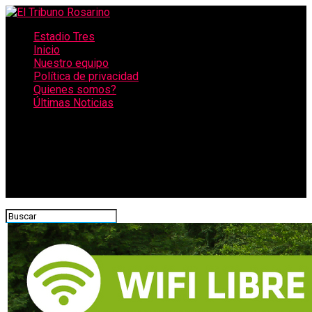
Estadio Tres
Inicio
Nuestro equipo
Política de privacidad
Quienes somos?
Últimas Noticias
CONECTATE CON NOSOTROS