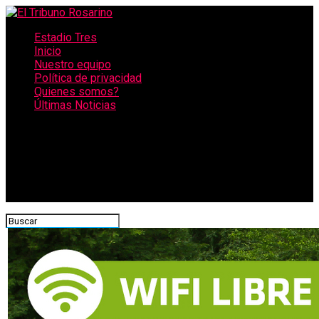
Estadio Tres
Inicio
Nuestro equipo
Política de privacidad
Quienes somos?
Últimas Noticias
CONECTATE CON NOSOTROS