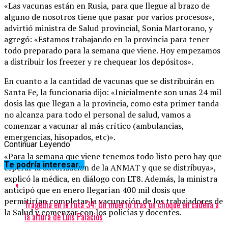
«Las vacunas están en Rusia, para que llegue al brazo de
alguno de nosotros tiene que pasar por varios procesos»,
advirtió ministra de Salud provincial, Sonia Martorano, y
agregó: «Estamos trabajando en la provincia para tener
todo preparado para la semana que viene. Hoy empezamos
a distribuir los freezer y re chequear los depósitos».
En cuanto a la cantidad de vacunas que se distribuirán en
Santa Fe, la funcionaria dijo: «Inicialmente son unas 24 mil
dosis las que llegan a la provincia, como esta primer tanda
no alcanza para todo el personal de salud, vamos a
comenzar a vacunar al más crítico (ambulancias,
emergencias, hisopados, etc)».
Continuar Leyendo
«Para la semana que viene tenemos todo listo pero hay que
Te podría interesar...
esperar la autorización de la ANMAT y que se distribuya»,
explicó la médica, en diálogo con LT8. Además, la ministra
anticipó que en enero llegarían 400 mil dosis que
permitirían completar la vacunación de los trabajadores de
Tragedia en la ruta 34: Un muerto tras un choque en cadena a
la Salud y comenzar con los policías y docentes.
la altura de Luis Palacios