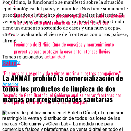
Por último, la funcionario se manifestó sobre la situación
epidemiológica del país y el mundo: «Nos tiene sumamente
preocupados el aumento de casos en países limítrofes. Si
Detuvieron a “Yaka”, el presunto gatillero acusado de asesinar
vemos Europa, que no es lejos para nosotros, Reino Unido
a un exprefecto para robarle en barrio Las Flores Sur
tiene un aumento sostenido de casos y una nueva cepa».
«Se está avaluando el cierre de fronteras con otros países»,
afirmó.
Fenómeno de El Niño: Guía de consejos y mantenimiento
preventivo para proteger la casa ante intensas lluvias
Temas relacionados:
actualidad
Siguente
Salud
“Pusimos en riesgo la vida y vimos morir a nuestros compañeros”
La ANMAT prohibió la comercialización de
Anterior
todos los productos de limpieza de dos
Después de Gran Bretaña, el Gobierno analiza cerrar fronteras con
marcas por irregularidades sanitarias
Brasil por el rebrote de coronavirus en ese país
A través de publicaciones en el Boletín Oficial, el organismo
restringió la venta y distribución de todos los lotes de las
marcas «Clorquim» y «Clean Lab». La medida rige para
comercios físicos y plataformas de venta digital en todo el