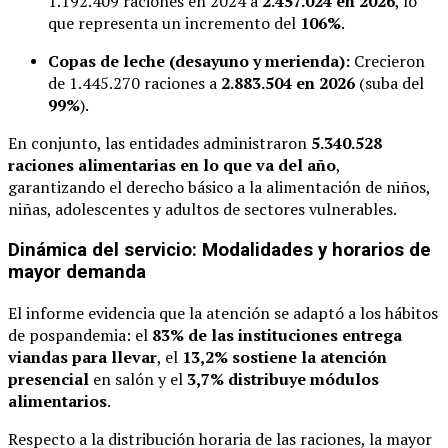
1.192.409 raciones en 2024 a
2.457.024 en 2026
, lo
que representa un incremento del
106%
.
Copas de leche (desayuno y merienda):
Crecieron
de 1.445.270 raciones a
2.883.504 en 2026
(suba del
99%
).
En conjunto, las entidades administraron
5.340.528
raciones alimentarias en lo que va del año
,
garantizando el derecho básico a la alimentación de niños,
niñas, adolescentes y adultos de sectores vulnerables.
Dinámica del servicio: Modalidades y horarios de
mayor demanda
El informe evidencia que la atención se adaptó a los hábitos
de pospandemia: el
83% de las instituciones entrega
viandas para llevar
, el
13,2% sostiene la atención
presencial
en salón y el
3,7% distribuye módulos
alimentarios
.
Respecto a la distribución horaria de las raciones, la mayor