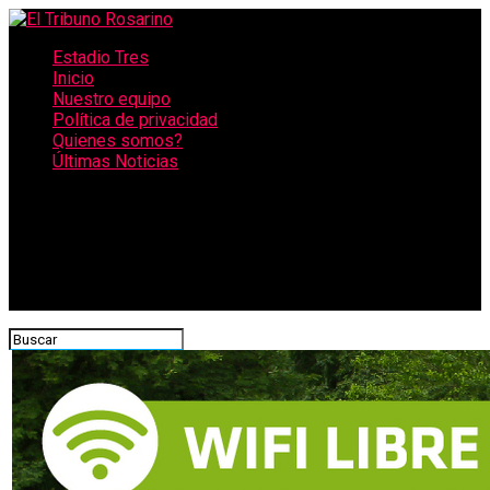
Estadio Tres
Inicio
Nuestro equipo
Política de privacidad
Quienes somos?
Últimas Noticias
CONECTATE CON NOSOTROS