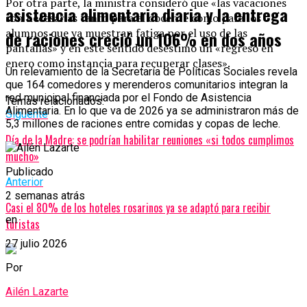
Por otra parte, la ministra consideró que «las vacaciones
asistencia alimentaria diaria y la entrega
son necesarias tanto para el docente como para los
alumnos que ya muestran fatiga por el uso de las
de raciones creció un 106% en dos años
pantallas» y en este sentido desestimó un «regreso en
enero como instancia para recuperar clases».
Un relevamiento de la Secretaría de Políticas Sociales revela
que 164 comedores y merenderos comunitarios integran la
red municipal financiada por el Fondo de Asistencia
Temas relacionados:
Alimentaria. En lo que va de 2026 ya se administraron más de
Siguente
5,3 millones de raciones entre comidas y copas de leche.
Día de la Madre: se podrían habilitar reuniones «si todos cumplimos
mucho»
Publicado
Anterior
2 semanas atrás
Casi el 80% de los hoteles rosarinos ya se adaptó para recibir
en
turistas
27 julio 2026
Por
Ailén Lazarte