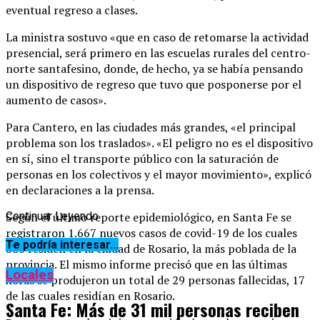
eventual regreso a clases.
La ministra sostuvo «que en caso de retomarse la actividad
presencial, será primero en las escuelas rurales del centro-
norte santafesino, donde, de hecho, ya se había pensando
un dispositivo de regreso que tuvo que posponerse por el
aumento de casos».
Para Cantero, en las ciudades más grandes, «el principal
problema son los traslados». «El peligro no es el dispositivo
en sí, sino el transporte público con la saturación de
personas en los colectivos y el mayor movimiento», explicó
en declaraciones a la prensa.
Según el último reporte epidemiológico, en Santa Fe se
Continuar Leyendo
registraron 1.667 nuevos casos de covid-19 de los cuales
Te podría interesar...
806 residen en la ciudad de Rosario, la más poblada de la
provincia. El mismo informe precisó que en las últimas
Locales
horas se produjeron un total de 29 personas fallecidas, 17
de las cuales residían en Rosario.
Santa Fe: Más de 31 mil personas reciben