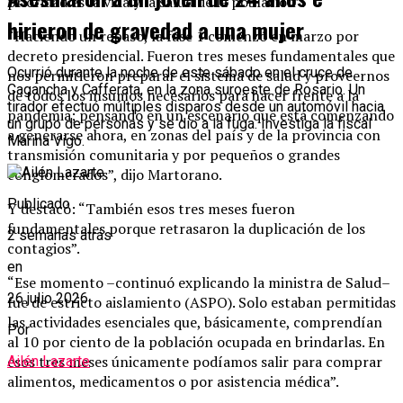
prioridad es la vida y la salud de la población”.
hirieron de gravedad a una mujer
“Haciendo un repaso, la fase 1 comenzó en marzo por
decreto presidencial. Fueron tres meses fundamentales que
Ocurrió durante la noche de este sábado en el cruce de
nos permitieron preparar el sistema de salud y proveernos
Cagancha y Cafferata, en la zona suroeste de Rosario. Un
de todos los insumos necesarios para hacer frente a la
tirador efectuó múltiples disparos desde un automóvil hacia
pandemia; pensando en un escenario que está comenzando
un grupo de personas y se dio a la fuga. Investiga la fiscal
a generarse ahora, en zonas del país y de la provincia con
Marina Vigo.
transmisión comunitaria y por pequeños o grandes
conglomerados”, dijo Martorano.
Publicado
Y destacó: “También esos tres meses fueron
fundamentales porque retrasaron la duplicación de los
2 semanas atrás
contagios”.
en
“Ese momento –continuó explicando la ministra de Salud–
26 julio 2026
fue de estricto aislamiento (ASPO). Solo estaban permitidas
las actividades esenciales que, básicamente, comprendían
Por
al 10 por ciento de la población ocupada en brindarlas. En
esos tres meses únicamente podíamos salir para comprar
Ailén Lazarte
alimentos, medicamentos o por asistencia médica”.