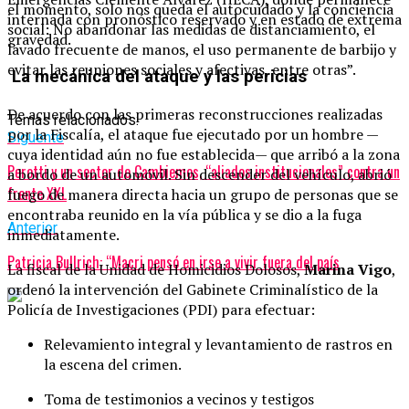
el momento, solo nos queda el autocuidado y la conciencia
internada con pronóstico reservado y en estado de extrema
social: No abandonar las medidas de distanciamiento, el
gravedad.
lavado frecuente de manos, el uso permanente de barbijo y
evitar las reuniones sociales y afectivas, entre otras”.
La mecánica del ataque y las pericias
De acuerdo con las primeras reconstrucciones realizadas
Temas relacionados:
por la Fiscalía, el ataque fue ejecutado por un hombre —
Siguente
cuya identidad aún no fue establecida— que arribó a la zona
Perotti y un sector de Cambiemos, “aliados institucionales” contra un
a bordo de un automóvil. Sin descender del vehículo, abrió
frente XXL
fuego de manera directa hacia un grupo de personas que se
encontraba reunido en la vía pública y se dio a la fuga
Anterior
inmediatamente.
Patricia Bullrich: “Macri pensó en irse a vivir fuera del país
La fiscal de la Unidad de Homicidios Dolosos,
Marina Vigo
,
ordenó la intervención del Gabinete Criminalístico de la
Policía de Investigaciones (PDI) para efectuar:
Relevamiento integral y levantamiento de rastros en
la escena del crimen.
Toma de testimonios a vecinos y testigos