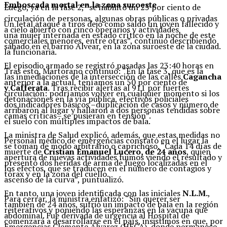
Emboscada mortal en la zona suroeste
Luego, ya en la fase 2, “se habilitó un 25 por ciento de
circulación de personas, algunas obras públicas o privadas
Un letal ataque a tiros dejó como saldo un joven fallecido y
a cielo abierto con cinco operarios y actividades
una mujer internada en estado crítico en la noche de este
comerciales menores, entre otras”, continuó describiendo
sábado en el barrio Alvear, en la zona suroeste de la ciudad.
la funcionaria.
El episodio armado se registró pasadas las 23:40 horas en
Tras esto, Martorano continuó: “En la fase 3, que es la
las inmediaciones de la intersección de las calles
Cagancha
anterior a la actual, teníamos un 50 por ciento de
y Cafferata
. Tras recibir alertas al 911 por fuertes
circulación: podríamos volver en cualquier momento si los
detonaciones en la vía pública, efectivos policiales
dos indicadores básicos –duplicación de casos y número de
arribaron al lugar y hallaron a dos personas tendidas sobre
camas críticas– se pusieran en tensión”.
el suelo con múltiples impactos de bala.
La ministra de Salud explicó, además, que estas medidas no
Personal médico de emergencias constató en el lugar la
se toman de modo arbitrario o caprichoso. “Cada 14 días de
muerte de
Cristian Emanuel Lucero, de 24 años
, quien
apertura de nuevas actividades fuimos viendo el resultado y
presentó dos heridas de arma de fuego localizadas en el
los efectos, que se traducen en el número de contagios y
tórax y en la zona del cuello.
ascenso de la curva”, puntualizó.
En tanto, una joven identificada con las iniciales
N.L.M.
,
Para cerrar, la ministra enfatizó: “Sin querer ser
también de 24 años, sufrió un impacto de bala en la región
reiterativos y poniendo las esperanzas en la vacuna que
abdominal. Fue derivada de urgencia al Hospital de
comenzará a desarrollarse en el país, insistimos en que, por
Emergencias Clemente Álvarez (HECA), donde permanece