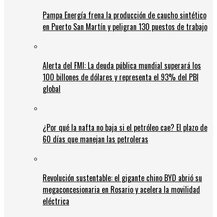
Pampa Energía frena la producción de caucho sintético
en Puerto San Martín y peligran 130 puestos de trabajo
Alerta del FMI: La deuda pública mundial superará los
100 billones de dólares y representa el 93% del PBI
global
¿Por qué la nafta no baja si el petróleo cae? El plazo de
60 días que manejan las petroleras
Revolución sustentable: el gigante chino BYD abrió su
megaconcesionaria en Rosario y acelera la movilidad
eléctrica