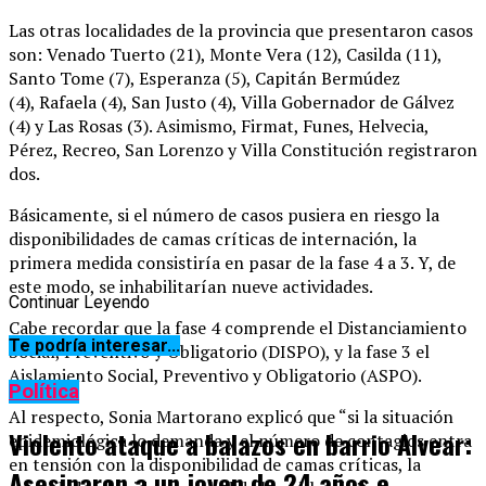
Las otras localidades de la provincia que presentaron casos
son: Venado Tuerto (21), Monte Vera (12), Casilda (11),
Santo Tome (7), Esperanza (5), Capitán Bermúdez
(4), Rafaela (4), San Justo (4), Villa Gobernador de Gálvez
(4) y Las Rosas (3). Asimismo, Firmat, Funes, Helvecia,
Pérez, Recreo, San Lorenzo y Villa Constitución registraron
dos.
Básicamente, si el número de casos pusiera en riesgo la
disponibilidades de camas críticas de internación, la
primera medida consistiría en pasar de la fase 4 a 3. Y, de
este modo, se inhabilitarían nueve actividades.
Continuar Leyendo
Cabe recordar que la fase 4 comprende el Distanciamiento
Te podría interesar...
Social, Preventivo y Obligatorio (DISPO), y la fase 3 el
Aislamiento Social, Preventivo y Obligatorio (ASPO).
Política
Al respecto, Sonia Martorano explicó que “si la situación
Violento ataque a balazos en barrio Alvear:
epidemiológica lo demanda y el número de contagios entra
en tensión con la disponibilidad de camas críticas, la
Asesinaron a un joven de 24 años e