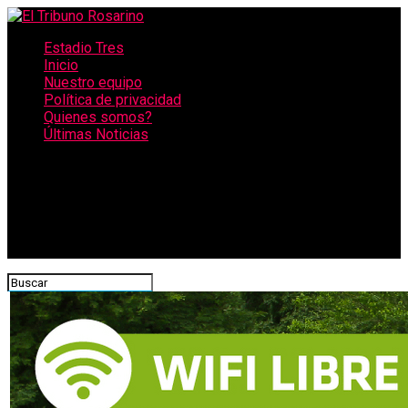
Estadio Tres
Inicio
Nuestro equipo
Política de privacidad
Quienes somos?
Últimas Noticias
CONECTATE CON NOSOTROS