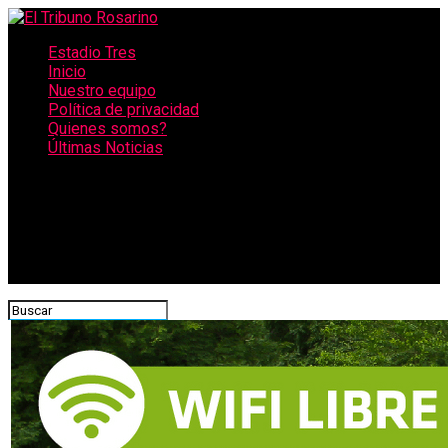
Estadio Tres
Inicio
Nuestro equipo
Política de privacidad
Quienes somos?
Últimas Noticias
CONECTATE CON NOSOTROS