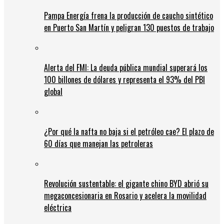
Pampa Energía frena la producción de caucho sintético
en Puerto San Martín y peligran 130 puestos de trabajo
Alerta del FMI: La deuda pública mundial superará los
100 billones de dólares y representa el 93% del PBI
global
¿Por qué la nafta no baja si el petróleo cae? El plazo de
60 días que manejan las petroleras
Revolución sustentable: el gigante chino BYD abrió su
megaconcesionaria en Rosario y acelera la movilidad
eléctrica