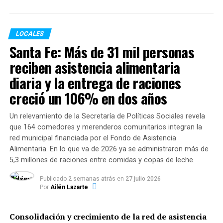
son una vez por semana en encuentros virtuales y un
sábado al mes se realizarán recorridos por la ciudad,
para aportar sugerencias al espacio público.
LOCALES
Santa Fe: Más de 31 mil personas
Los Consejos de Niñas y Niños
reciben asistencia alimentaria
En el año 1996 Rosario se sumó a la iniciativa del
diaria y la entrega de raciones
pedagogo italiano Francesco Tonucci de crear Consejos
creció un 106% en dos años
de Niñas y Niños como una forma de lograr que las
personas que toman las decisiones en las ciudades
Un relevamiento de la Secretaría de Políticas Sociales revela
escuchen a los chicos que las habitan.
que 164 comedores y merenderos comunitarios integran la
red municipal financiada por el Fondo de Asistencia
Es así como año a año los consejeros y consejeras de la
Alimentaria. En lo que va de 2026 ya se administraron más de
ciudad piensan, discuten, y deciden entre todos y desde
5,3 millones de raciones entre comidas y copas de leche.
diferentes puntos de la ciudad un proyecto que le
presentan a las autoridades municipales.
Publicado
2 semanas atrás
en
27 julio 2026
Por
Ailén Lazarte
Durante el 2020, consejeros y consejeras presentaron su
proyecto al intendente Pablo Javkin. Como resultado del
Consolidación y crecimiento de la red de asistencia