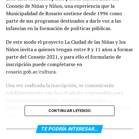
Consejo de Niñas y Niños, una experiencia que la
Municipalidad de Rosario sostiene desde 1996 como
parte de sus programas destinados a darle voz a las
infancias en la formación de políticas públicas.
De este modo el proyecto La Ciudad de las Niñas y los
Niños invita a quienes tengan entre 8 y 11 años a formar
parte del Consejo 2021, y para ello el formulario de
inscripción puede completarse en
rosario.gob.ar/cultura.
Una vez realizada la inscripción, se comunicarán
telefónicamente con la o el adulto responsable para
hacer una presentación, responder consultas, y
confirmar día y horario del Consejo. Una vez cubierto el
CONTINUAR LEYENDO
cupo, se abrirá una lista de espera para que todas y
todos puedan participar.
TE PODRÍA INTERESAR...
Las reuniones comienzan la primera semana de abril,