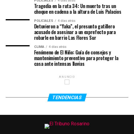
POLICIALES
4 días atrás
el país oceánico realizando las gestiones
ANTERIOR
Tragedia en la ruta 34: Un muerto tras un
Rosario salió a la calle y se unió al paro contra los
correspondientes.
choque en cadena a la altura de Luis Palacios
femicidios y la desigualdad de género
POLICIALES
4 días atrás
El accidente ocurrió el jueves pasado por la noche,
Detuvieron a “Yaka”, el presunto gatillero
cuando un micro turístico que trasladaba a más de 30
acusado de asesinar a un exprefecto para
pasajeros chocó contra otro vehículo y terminó
robarle en barrio Las Flores Sur
volcando en una ruta del noreste australiano. Las
CLIMA
4 días atrás
autoridades locales calificaron la escena como
Fenómeno de El Niño: Guía de consejos y
mantenimiento preventivo para proteger la
“catastrófica” y confirmaron que hubo varios heridos
casa ante intensas lluvias
además de la víctima fatal argentina.
Serena había sido trasladada con vida a un centro
ANUNCIO
médico luego del impacto, pero falleció poco después
debido a la gravedad de las lesiones sufridas. Su amiga
TENDENCIAS
Valentina continúa internada bajo observación médica y
evoluciona favorablemente.
La joven era oriunda de Rosario y había desarrollado una
vida marcada por los viajes. Con ciudadanía argentina e