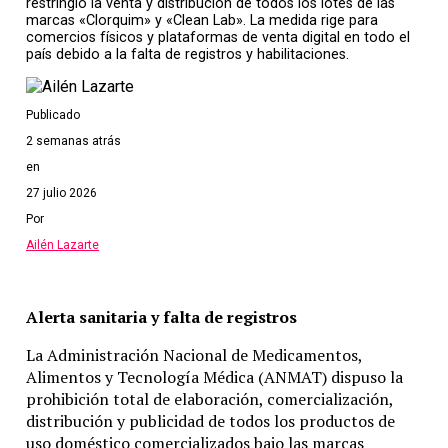
restringió la venta y distribución de todos los lotes de las
a los 40 días de la primera dosis, en donde se supera el
marcas «Clorquim» y «Clean Lab». La medida rige para
comercios físicos y plataformas de venta digital en todo el
90 por ciento. Por lo tanto, los casos que se
país debido a la falta de registros y habilitaciones.
produzcan antes del día 20 se dan porque aún no se
generó la inmunidad que provee la vacuna para
defender a la persona, por lo menos en algo, de la
Publicado
enfermedad».
2 semanas atrás
en
Temas relacionados:
27 julio 2026
Por
Siguente
Ailén Lazarte
Coronavirus combinado con dengue o salmonella: «El
organismo se estresa más»
Alerta sanitaria y falta de registros
Anterior
La Administración Nacional de Medicamentos,
Coronavirus: Qué condiciones deberán cumplir los mayores
Alimentos y Tecnología Médica (ANMAT) dispuso la
de 60 años para vacunarse
prohibición total de elaboración, comercialización,
distribución y publicidad de todos los productos de
uso doméstico comercializados bajo las marcas