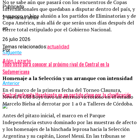
No se sabe aún que pasará con los encuentros de Copas
Publicado
Internacionales que quedaban a disputar dentro del país, y
tampoco se hizo alusión a los partidos de Eliminatorias y de
2 semanas atrás
Copa América, más allá de que serán unos días después del
en
cierre total estipulado por el Gobierno Nacional.
26 julio 2026
Temas relacionados:
actualidad
Por
Siguente
Ailén Lazarte
Todo listo para conocer al próximo rival de Central en la
Sudamericana
Homenaje a la Selección y un arranque con intensidad
Anterior
En el marco de la primera fecha del Torneo Clausura,
Central enfrenta Huachipato en un partido clave por la clasificación
Newell’s Old Boys tuvo un estreno victorioso en el estadio
Marcelo Bielsa al derrotar por 1 a 0 a Talleres de Córdoba.
Antes del pitazo inicial, el marco en el Parque
Independencia estuvo dominado por las muestras de afecto
y los homenajes de la hinchada leprosa hacia la Selección
Argentina y su capitán, Lionel Messi. En las tribunas se