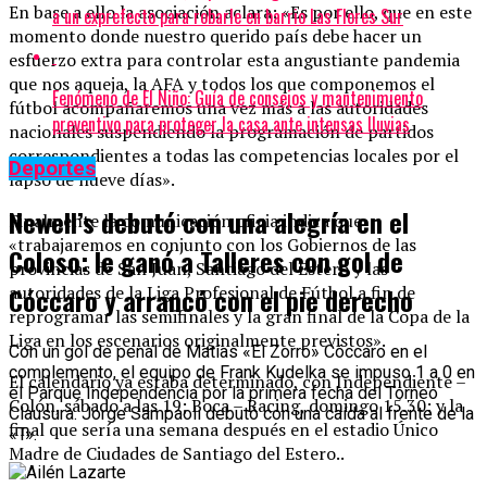
En base a ello la asociación aclara: «Es por ello, que en este
a un exprefecto para robarle en barrio Las Flores Sur
momento donde nuestro querido país debe hacer un
esfuerzo extra para controlar esta angustiante pandemia
que nos aqueja, la AFA y todos los que componemos el
Fenómeno de El Niño: Guía de consejos y mantenimiento
fútbol acompañaremos una vez más a las autoridades
preventivo para proteger la casa ante intensas lluvias
nacionales suspendiendo la programación de partidos
correspondientes a todas las competencias locales por el
Deportes
lapso de nueve días».
Newell’s debutó con una alegría en el
Finalmente la comunicación oficia indica que
«trabajaremos en conjunto con los Gobiernos de las
Coloso: le ganó a Talleres con gol de
provincias de San Juan, Santiago del Estero y las
autoridades de la Liga Profesional de Fútbol a fin de
Cóccaro y arrancó con el pie derecho
reprogramar las semifinales y la gran final de la Copa de la
Liga en los escenarios originalmente previstos».
Con un gol de penal de Matías «El Zorro» Cóccaro en el
complemento, el equipo de Frank Kudelka se impuso 1 a 0 en
El calendario ya estaba determinado, con Independiente –
el Parque Independencia por la primera fecha del Torneo
Colón, sábado a las 19; Boca – Racing, domingo 15.30; y la
Clausura. Jorge Sampaoli debutó con una caída al frente de la
final que sería una semana después en el estadio Único
«T».
Madre de Ciudades de Santiago del Estero..