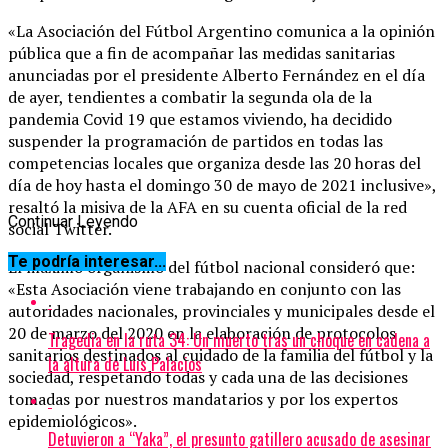
«La Asociación del Fútbol Argentino comunica a la opinión
pública que a fin de acompañar las medidas sanitarias
anunciadas por el presidente Alberto Fernández en el día
de ayer, tendientes a combatir la segunda ola de la
pandemia Covid 19 que estamos viviendo, ha decidido
suspender la programación de partidos en todas las
competencias locales que organiza desde las 20 horas del
día de hoy hasta el domingo 30 de mayo de 2021 inclusive»,
resaltó la misiva de la AFA en su cuenta oficial de la red
Continuar Leyendo
social Twitter.
Te podría interesar...
El máximo organismo del fútbol nacional consideró que:
«Esta Asociación viene trabajando en conjunto con las
autoridades nacionales, provinciales y municipales desde el
20 de marzo del 2020 en la elaboración de protocolos
Tragedia en la ruta 34: Un muerto tras un choque en cadena a
sanitarios destinados al cuidado de la familia del fútbol y la
la altura de Luis Palacios
sociedad, respetando todas y cada una de las decisiones
tomadas por nuestros mandatarios y por los expertos
epidemiológicos».
Detuvieron a “Yaka”, el presunto gatillero acusado de asesinar