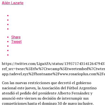
Ailén Lazarte
Share
Tweet
https://twitter.com/LigaAFA/status/1395717435412647943
ref_src=twsrc%5Etfw%7Ctwcamp%5Etweetembed%7Ctwte
app.tadevel.xyz%2Fhostname%2Fwww.rosarioplus.co
Con las nuevas restricciones que decretó el gobierno
nacional este jueves, la Asociación del Fútbol Argentino
atendió el pedido del presidente Alberto Fernández y
anunció este viernes su decisión de interrumpir sus
competiciones hasta el domingo 30 de mayo inclusive.