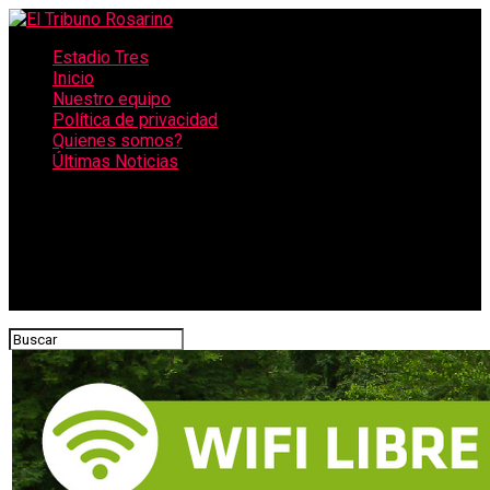
Estadio Tres
Inicio
Nuestro equipo
Política de privacidad
Quienes somos?
Últimas Noticias
CONECTATE CON NOSOTROS