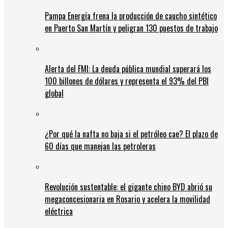
Pampa Energía frena la producción de caucho sintético
en Puerto San Martín y peligran 130 puestos de trabajo
Alerta del FMI: La deuda pública mundial superará los
100 billones de dólares y representa el 93% del PBI
global
¿Por qué la nafta no baja si el petróleo cae? El plazo de
60 días que manejan las petroleras
Revolución sustentable: el gigante chino BYD abrió su
megaconcesionaria en Rosario y acelera la movilidad
eléctrica