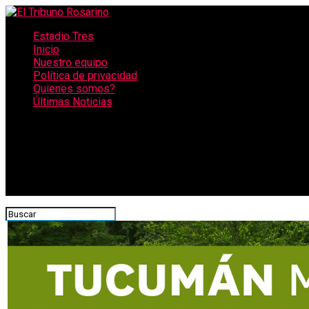
Estadio Tres
Inicio
Nuestro equipo
Política de privacidad
Quienes somos?
Últimas Noticias
CONECTATE CON NOSOTROS