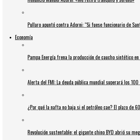
Pullaro apuntó contra Adorni: “Si fuese funcionario de Sant
Economía
Pampa Energía frena la producción de caucho sintético en 
Alerta del FMI: La deuda pública mundial superará los 100 
¿Por qué la nafta no baja si el petróleo cae? El plazo de 
Revolución sustentable: el gigante chino BYD abrió su meg