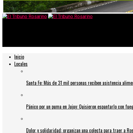
El Tribuno Rosarino
Tensión en la escuela por el presunto abuso sexual de un alumno
Inicio
Locales
Santa Fe: Más de 31 mil personas reciben asistencia alime
Pánico por un puma en Jujuy: Quisieron espantarlo con fue
Dolor y solidaridad: organizan una colecta para traer a Ros