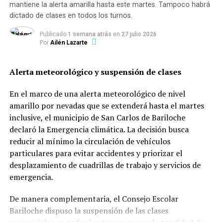
En todos los casos, los pasajeros deben chequear las
mantiene la alerta amarilla hasta este martes. Tampoco habrá
condiciones y requisitos para el embarque específicos
dictado de clases en todos los turnos.
hacia o desde cada provincia en la web de la empresa e
Publicado
1 semana atrás
en
27 julio 2026
ingresar a
argentina.gob.ar/circular
para obtener
Por
Ailén Lazarte
el
permiso de circulación.
Alerta meteorológico y suspensión de clases
Mientras tanto, Aerolíneas Argentinas informó que “se
está trabajando para terminar de restablecer la
En el marco de una alerta meteorológico de nivel
programación con la incorporación paulatina del resto
amarillo por nevadas que se extenderá hasta el martes
de los 37 destinos de cabotaje” que la empresa posee.
inclusive, el municipio de San Carlos de Bariloche
declaró la Emergencia climática. La decisión busca
reducir al mínimo la circulación de vehículos
particulares para evitar accidentes y priorizar el
TEMAS RELACIONADOS:
ACTUALIDAD
desplazamiento de cuadrillas de trabajo y servicios de
SIGUENTE
emergencia.
EL 26 DE OCTUBRE NO HABRA ACTIVIDAD EN LAS
COMPAÑIAS ASEGURADORAS
De manera complementaria, el Consejo Escolar
Bariloche dispuso la suspensión de las clases
ANTERIOR
Cómo obtener el permiso para viajar en tren, avión y