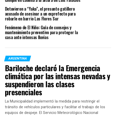
choque en cadena a la altura de Luis Palacios
Detuvieron a “Yaka”, el presunto gatillero
No obstante,
cada provincia tiene la potestad de
acusado de asesinar a un exprefecto para
decidir si acepta la llegada de los vuelos
y, en caso
robarle en barrio Las Flores Sur
afirmativo, deberá determinar las condiciones para el
Fenómeno de El Niño: Guía de consejos y
ingreso de los pasajeros.
mantenimiento preventivo para proteger la
casa ante intensas lluvias
Jujuy, Mendoza, Córdoba, Salta, San Luis y Neuquén son
hasta el momento las únicas que
no piden ningún
requisito en particular
. Pero otras provincias exigen
que los pasajeros cuenten con un test de PCR negativo,
ARGENTINA
con una anticipación de entre 48 y 72 horas, lo que
Bariloche declaró la Emergencia
obligaría a reprogramar algunos viajes.
climática por las intensas nevadas y
suspendieron las clases
No obstante, Tucumán y Tierra del Fuego –que
dispusieron dicha medida a último momento- otorgaron
presenciales
a los pasajeros la posibilidad de realizarse el test una vez
que arriben a destino para evitar la cancelación de los
La Municipalidad implementó la medida para restringir el
vuelos previstos para hoy.
tránsito de vehículos particulares y facilitar el trabajo de los
equipos de despeje. El Servicio Meteorológico Nacional