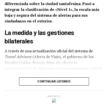
diferenciada sobre la ciudad santafesina.
piel tendrían? Lejos de
Pasó a
integrar la clasificación de «Nivel 1», la escala más
tener un sistema de
baja y segura del sistema de alertas para sus
segregación racial
ciudadanos en el exterior.
legalizado, lo tenemos
La medida y las gestiones
completamente
bilaterales
naturalizado”, sostiene
A través de una actualización oficial del sistema de
Giusto.
Travel Advisory
(Alerta de Viaje), el gobierno de los
Estados Unidos dispuso dejar sin efecto la
recomendación de
«Extreme las precauciones» (Nivel
La radiografía del insulto cotidiano
2)
que mantenía de manera específica sobre el
Uno de los emergentes más claros de esta problemática
territorio rosarino.
CONTINUAR LEYENDO
es la frase “negro de mierda”, una expresión
Con esta modificación, la ciudad del sur santafesino
fuertemente arraigada en el habla popular que
pasó a estar alineada con el estatus general asignado a
condensa racismo y clasismo. Muchas veces, se apela a la
ANUNCIO
la República Argentina:
Nivel 1 («Tome las
justificación de que la agresión “no es por el color de
precauciones normales»)
, la categoría de mayor