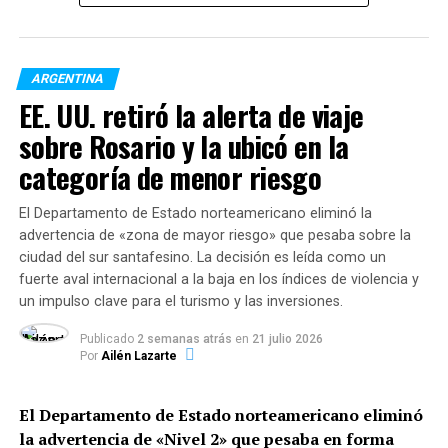
particularidades. Si bien no
hubo un sistema de
segregación racial
ARGENTINA
legalizado como en Estados
EE. UU. retiró la alerta de viaje
Unidos o Sudáfrica, si hoy
sobre Rosario y la ubicó en la
tuviéramos que pensar en
categoría de menor riesgo
un grupo de personas que
El Departamento de Estado norteamericano eliminó la
viven en un barrio privado o
advertencia de «zona de mayor riesgo» que pesaba sobre la
ciudad del sur santafesino. La decisión es leída como un
country, ¿cómo nos las
fuerte aval internacional a la baja en los índices de violencia y
imaginamos? ¿Cómo se
un impulso clave para el turismo y las inversiones.
ven? Y si trabajan en la
Publicado
2 semanas atrás
en
21 julio 2026
Por
Ailén Lazarte
recolección de residuos o
se encuentran
El Departamento de Estado norteamericano eliminó
encarceladas, ¿qué color de
la advertencia de «Nivel 2» que pesaba en forma