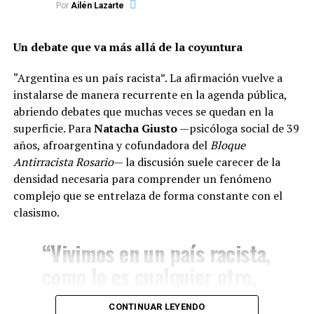
salariales a quienes no puedan concurrir a sus
Por
Ailén Lazarte
puestos por motivos de seguridad o imposibilidad
de desplazamiento.
Un debate que va más allá de la coyuntura
Modalidad remota y flexibilidad:
Promover el
“Argentina es un país racista”. La afirmación vuelve a
teletrabajo (home office) en las actividades donde
instalarse de manera recurrente en la agenda pública,
sea factible, así como la flexibilización en los
abriendo debates que muchas veces se quedan en la
horarios de ingreso para disminuir el flujo
superficie. Para
Natacha Giusto
—psicóloga social de 39
vehicular durante el temporal.
años, afroargentina y cofundadora del
Bloque
Antirracista Rosario
— la discusión suele carecer de la
densidad necesaria para comprender un fenómeno
complejo que se entrelaza de forma constante con el
clasismo.
“Vivimos en un país racista,
como lo es cualquier otro,
pero tiene sus
CONTINUAR LEYENDO