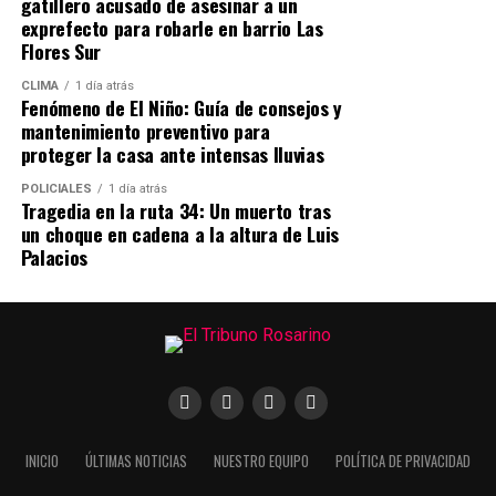
gatillero acusado de asesinar a un
Departamento de Estado de
catalogaba a las personas africanas como seres
exprefecto para robarle en barrio Las
EE. UU. haya eliminado a
sin alma para legitimar su sometimiento.
Flores Sur
Rosario de su alerta como
CLIMA
1 día atrás
Fenómeno de El Niño: Guía de consejos y
La discriminación en el tejido
zona de mayor riesgo.
mantenimiento preventivo para
institucional
Pasamos al Nivel 1, lo cual
proteger la casa ante intensas lluvias
es el resultado del trabajo
POLICIALES
1 día atrás
Para la referente del Bloque Antirracista Rosario, el
Tragedia en la ruta 34: Un muerto tras
coordinado y de los
racismo no se limita a comportamientos individuales o a
un choque en cadena a la altura de Luis
“comentarios burlones”, sino que opera a nivel sistémico
Palacios
cambios que impulsamos
y atraviesa las instituciones del Estado:
para combatir el crimen
“El racismo está en la
organizado.»
forma en que contamos la
—
Maximiliano Pullaro
,
historia, invisibilizando a
Gobernador de Santa Fe.
héroes y heroínas
INICIO
ÚLTIMAS NOTICIAS
NUESTRO EQUIPO
POLÍTICA DE PRIVACIDAD
afrodescendientes de las