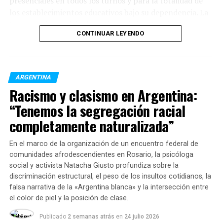
presenciales en todos los turnos y para la totalidad de
micros de larga distancia
los establecimientos educativos bajo su dependencia. La
Emergencia municipal continuará vigente mientras se
CONTINUAR LEYENDO
mantengan las complicaciones extremas en la
transitabilidad de la ciudad.
Recomendaciones de circulación y ámbito laboral
ARGENTINA
Frente a las intensas precipitaciones y la acumulación
Racismo y clasismo en Argentina:
de nieve sobre la calzada, las autoridades locales
instaron a la comunidad a limitar los traslados
“Tenemos la segregación racial
exclusivamente a situaciones de extrema necesidad o
completamente naturalizada”
emergencia.
En el marco de la organización de un encuentro federal de
Respecto de la actividad laboral, la disposición oficial
comunidades afrodescendientes en Rosario, la psicóloga
incluyó las siguientes solicitudes al sector empleador:
social y activista Natacha Giusto profundiza sobre la
discriminación estructural, el peso de los insultos cotidianos, la
Tolerancia e inasistencias:
Contemplar las
falsa narrativa de la «Argentina blanca» y la intersección entre
severas dificultades de traslado de los
el color de piel y la posición de clase.
trabajadores y evitar sanciones o descuentos
Publicado
2 semanas atrás
en
24 julio 2026