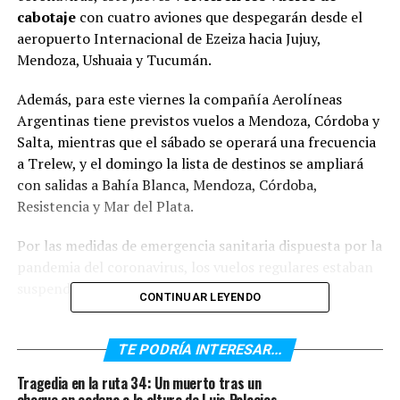
cabotaje
con cuatro aviones que despegarán desde el
aeropuerto Internacional de Ezeiza hacia Jujuy,
Mendoza, Ushuaia y Tucumán.
Además, para este viernes la compañía Aerolíneas
Argentinas tiene previstos vuelos a Mendoza, Córdoba y
Salta, mientras que el sábado se operará una frecuencia
a Trelew, y el domingo la lista de destinos se ampliará
con salidas a Bahía Blanca, Mendoza, Córdoba,
Resistencia y Mar del Plata.
Por las medidas de emergencia sanitaria dispuesta por la
pandemia del coronavirus, los vuelos regulares estaban
suspendidos desde el 20 de marzo.
CONTINUAR LEYENDO
El regreso de la actividad fue anunciado la semana
pasada por el ministro de Transporte, Mario Meoni y
TE PODRÍA INTERESAR...
reglamentado más tarde a través de una resolución
Tragedia en la ruta 34: Un muerto tras un
publicada en el Boletín Oficial.