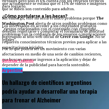
virtuales pero solo el 6% cuenta con los recursos técnicos
que actualmente se estima que el 13% de videos e imágenes
para lograrlo.
que se suben son contenido para adultos.
¿Cómo postularse a las becas?
Sin embargo, este no sería el único problema porque
The
Washington Post
alerta de otros posibles problemas como
Los interesados en acceder a los contenidos gratuitos
“riesgos relacionados con el contenido con copyright,
deberán registrarse y completar el formulario de solicitud
problemas con la confianza de los usuarios o implicaciones
ingresando al sitio web oficial de
Crecé con Google
. No se
legales”.
requieren conocimientos técnicos previos para aplicar a las
capacitaciones iniciales.
Por lo que podría ser un movimiento con varias
afectaciones en medio de una serie de cambios recientes,
que buscan generar ingresos a la aplicación y dejar de
Continuar Leyendo
depender de la publicidad para hacerla sostenible.
Argentina
Un hallazgo de científicos argentinos
podría ayudar a desarrollar una terapia
para frenar el Alzheimer