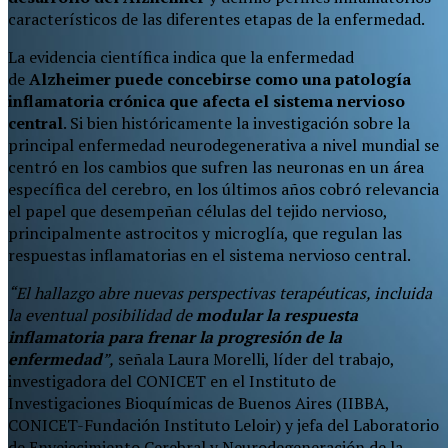
característicos de las diferentes etapas de la enfermedad.
La evidencia científica indica que la enfermedad
de
Alzheimer puede concebirse como una patología
inflamatoria crónica que afecta el sistema nervioso
central
. Si bien históricamente la investigación sobre la
principal enfermedad neurodegenerativa a nivel mundial se
centró en los cambios que sufren las neuronas en un área
específica del cerebro, en los últimos años cobró relevancia
el papel que desempeñan células del tejido nervioso,
principalmente astrocitos y microglía, que regulan las
respuestas inflamatorias en el sistema nervioso central.
“El hallazgo abre nuevas perspectivas terapéuticas, incluida
la eventual posibilidad de
modular la respuesta
inflamatoria para frenar la progresión de la
enfermedad
”,
señala Laura Morelli, líder del trabajo,
investigadora del CONICET en el Instituto de
Investigaciones Bioquímicas de Buenos Aires (IIBBA,
CONICET-Fundación Instituto Leloir) y jefa del Laboratorio
de Envejecimiento Cerebral y Neurodegeneración de la