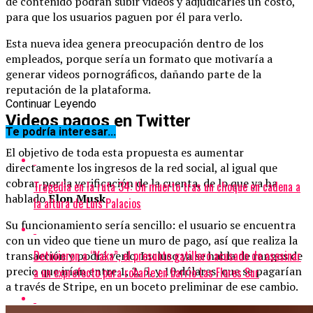
de contenido podrán subir videos y adjudicarles un costo,
para que los usuarios paguen por él para verlo.
Esta nueva idea genera preocupación dentro de los
empleados, porque sería un formato que motivaría a
generar videos pornográficos, dañando parte de la
reputación de la plataforma.
Continuar Leyendo
Videos pagos en Twitter
Te podría interesar...
El objetivo de toda esta propuesta es aumentar
directamente los ingresos de la red social, al igual que
cobrar por la verificación de la cuenta, de lo que ya ha
Tragedia en la ruta 34: Un muerto tras un choque en cadena a
hablado
Elon Musk
.
la altura de Luis Palacios
Su funcionamiento sería sencillo: el usuario se encuentra
con un video que tiene un muro de pago, así que realiza la
Detuvieron a “Yaka”, el presunto gatillero acusado de asesinar
transacción y podrá verlo. Incluso ya se habla de rangos de
precio que irían entre 1, 2, 5, y 10 dólares, que se pagarían
a un exprefecto para robarle en barrio Las Flores Sur
a través de Stripe, en un boceto preliminar de ese cambio.