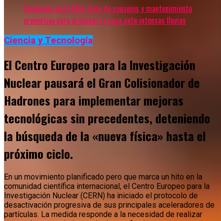
Fenómeno de El Niño: Guía de consejos y mantenimiento
preventivo para proteger la casa ante intensas lluvias
Ciencia y Tecnología
El Centro Europeo para la Investigación
Nuclear pausará el Gran Colisionador de
Hadrones para implementar mejoras
tecnológicas sin precedentes, deteniendo
la búsqueda de la «nueva física» hasta el
próximo ciclo.
En un movimiento planificado pero que marca un hito en la
comunidad científica internacional, el Centro Europeo para la
Investigación Nuclear (CERN) ha iniciado el protocolo de
desactivación progresiva de sus principales aceleradores de
partículas. La medida responde a la necesidad de realizar