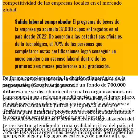
competitividad de las empresas locales en el mercado
global.
Salida laboral comprobada:
El programa de becas de
la empresa ya acumula 37.000 cupos entregados en el
país desde 2022.
De acuerdo a las estadísticas oficiales
de la tecnológica, el 70% de las personas que
completaron estas certificaciones logró conseguir un
nuevo empleo o un ascenso laboral dentro de los
primeros seis meses posteriores a su graduación.
De forma complementaria, la división filantrópica de la
La aplicación está planeando incluir un formato de videos
corporación (Google.org) anunció un fondo de
700.000
pagos para generar más ingresos.
dólares
que se distribuirá entre cuatro organizaciones no
La propuesta no sería una modificación para el largo plazo,
gubernamentales locales (Fundación Sadosky, Chicos.net,
el medio estadounidense asegura que podría integrarse a
Fundación Caminando Juntos y Propel).
El dinero se
Twitter en una o dos semanas, por lo que los empleados de
utilizará para financiar proyectos de robótica sustentable
la compañía estarían corriendo para lograrlo.
en escuelas secundarias y para acelerar la digitalización del
tercer sector, atendiendo a una realidad crítica del país: el
La preocupación es el aumento de contenido pornográfico,
76% de las ONG argentinas desea incorporar herramientas
que puede alejar a las marcas externas de pautar allí, ya