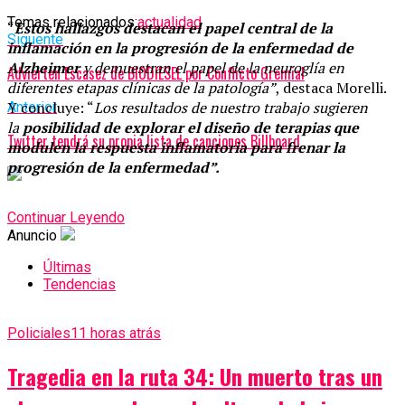
Temas relacionados:
actualidad
“
Estos hallazgos destacan el papel central de la
Siguente
inflamación en la progresión de la enfermedad de
Alzheimer
y demuestran el papel de la neuroglía en
Advierten Escasez de BIODIESEL por Conflicto Gremial
diferentes etapas clínicas de la patología”
, destaca Morelli.
Y concluye: “
Los resultados de nuestro trabajo sugieren
Anterior
la
posibilidad de explorar el diseño de terapias que
Twitter tendrá su propia lista de canciones Billboard
modulen la respuesta inflamatoria para frenar la
progresión de la enfermedad”.
Continuar Leyendo
Anuncio
Últimas
Tendencias
Policiales
11 horas atrás
Tragedia en la ruta 34: Un muerto tras un