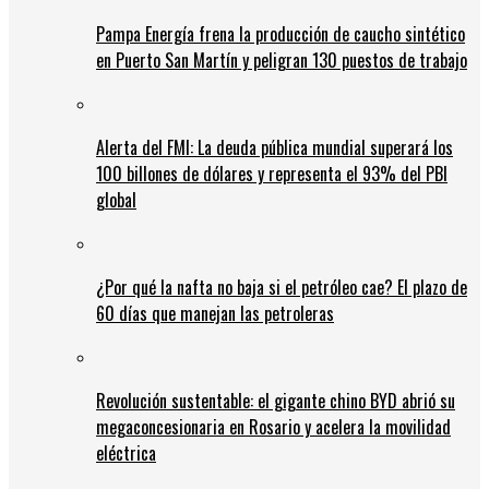
Pampa Energía frena la producción de caucho sintético
en Puerto San Martín y peligran 130 puestos de trabajo
Alerta del FMI: La deuda pública mundial superará los
100 billones de dólares y representa el 93% del PBI
global
¿Por qué la nafta no baja si el petróleo cae? El plazo de
60 días que manejan las petroleras
Revolución sustentable: el gigante chino BYD abrió su
megaconcesionaria en Rosario y acelera la movilidad
eléctrica