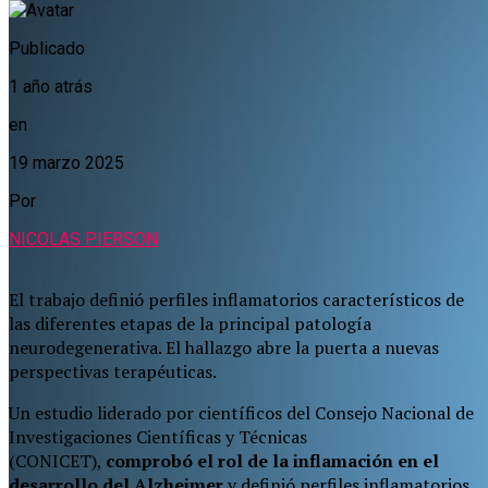
Publicado
1 año atrás
en
19 marzo 2025
Por
NICOLAS PIERSON
El trabajo definió perfiles inflamatorios característicos de
las diferentes etapas de la principal patología
neurodegenerativa. El hallazgo abre la puerta a nuevas
perspectivas terapéuticas.
Un estudio liderado por científicos del Consejo Nacional de
Investigaciones Científicas y Técnicas
(CONICET),
comprobó el rol de la inflamación en el
desarrollo del Alzheimer
y definió perfiles inflamatorios