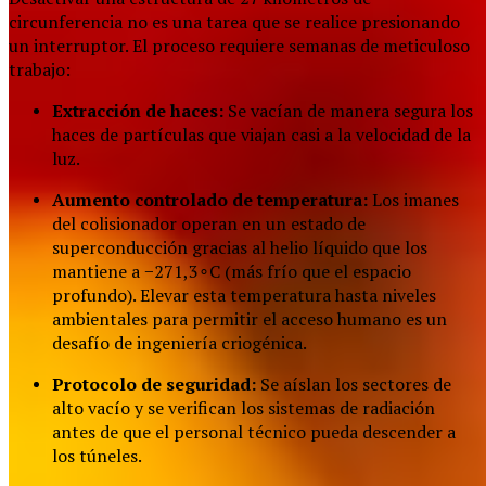
circunferencia no es una tarea que se realice presionando
un interruptor. El proceso requiere semanas de meticuloso
trabajo:
Extracción de haces:
Se vacían de manera segura los
haces de partículas que viajan casi a la velocidad de la
luz.
Aumento controlado de temperatura:
Los imanes
del colisionador operan en un estado de
superconducción gracias al helio líquido que los
mantiene a
−
271
,
3
∘
C
(más frío que el espacio
profundo). Elevar esta temperatura hasta niveles
ambientales para permitir el acceso humano es un
desafío de ingeniería criogénica.
Protocolo de seguridad:
Se aíslan los sectores de
alto vacío y se verifican los sistemas de radiación
antes de que el personal técnico pueda descender a
los túneles.