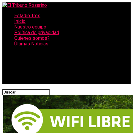
Estadio Tres
Inicio
Nuestro equipo
Política de privacidad
Quienes somos?
Últimas Noticias
CONECTATE CON NOSOTROS