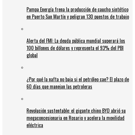
Pampa Energía frena la producción de caucho sintético
en Puerto San Martín y peligran 130 puestos de trabajo
Alerta del FMI: La deuda pública mundial superará los
100 billones de dólares y representa el 93% del PBI
global
¿Por qué la nafta no baja si el petróleo cae? El plazo de
60 días que manejan las petroleras
Revolución sustentable: el gigante chino BYD abrió su
megaconcesionaria en Rosario y acelera la movilidad
eléctrica