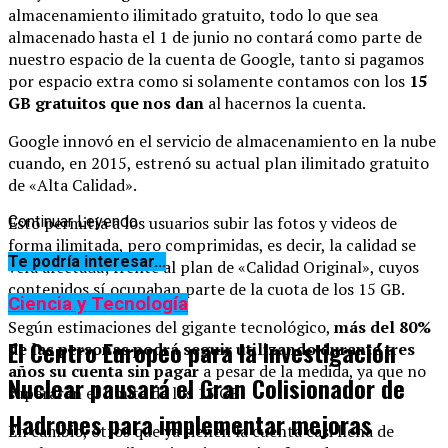
almacenamiento ilimitado gratuito, todo lo que sea
almacenado hasta el 1 de junio no contará como parte de
nuestro espacio de la cuenta de Google, tanto si pagamos
por espacio extra como si solamente contamos con los
15
GB gratuitos que nos dan
al hacernos la cuenta.
Google innovó en el servicio de almacenamiento en la nube
cuando, en 2015, estrenó su actual plan ilimitado gratuito
de «Alta Calidad».
Esto permitía a los usuarios subir las fotos y videos de
Continuar Leyendo
forma ilimitada, pero comprimidas, es decir, la calidad se
Te podría interesar...
veía afectada; frente al plan de «Calidad Original», cuyos
contenidos sí ocupaban parte de la cuota de los 15 GB.
Ciencia y Tecnología
Según estimaciones del gigante tecnológico,
más del 80%
El Centro Europeo para la Investigación
de las personas podrá seguir utilizando durante tres
años su cuenta
sin pagar
a pesar de la medida, ya que no
Nuclear pausará el Gran Colisionador de
superarán el límite de los 15 GB.
Hadrones para implementar mejoras
En cambio, otros que ya tienen la cuenta casi llena de