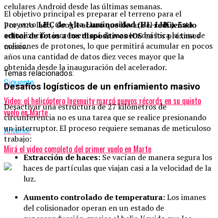
celulares Android desde las últimas semanas.
El objetivo principal es preparar el terreno para el
proyecto
LHC de Alta Luminosidad (HL-LHC)
. Esta
Por otro lado, Google aclaró que llevará el
rediseñado
actualización incrementará de manera drástica la tasa de
editor de fotos a los dispositivos iOS
en los próximos
colisiones de protones, lo que permitirá acumular en pocos
meses.
años una cantidad de datos diez veces mayor que la
obtenida desde la inauguración del acelerador.
Temas relacionados:
Siguente
Desafíos logísticos de un enfriamiento masivo
Video: el helicóptero Ingenuity marcó nuevos récords en su quinto
Desactivar una estructura de 27 kilómetros de
vuelo en Marte
circunferencia no es una tarea que se realice presionando
un interruptor. El proceso requiere semanas de meticuloso
Anterior
trabajo:
Mirá el video completo del primer vuelo en Marte
Extracción de haces:
Se vacían de manera segura los
haces de partículas que viajan casi a la velocidad de la
luz.
Aumento controlado de temperatura:
Los imanes
del colisionador operan en un estado de