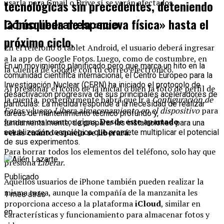
usarla para Gmail o Drive sí se verán afectados.
tecnológicas sin precedentes, deteniendo
la búsqueda de la «nueva física» hasta el
Cómo liberar espacio
próximo ciclo.
En el teléfono o tablet Android, el usuario deberá ingresar
a la app de Google Fotos. Luego, como de costumbre, en
En un movimiento planificado pero que marca un hito en la
la Cuenta de Google con tu correo electrónico.
comunidad científica internacional, el Centro Europeo para la
Investigación Nuclear (CERN) ha iniciado el protocolo de
Al presionar el icono de la inicial o bien la foto de perfil de
desactivación progresiva de sus principales aceleradores de
la cuenta, posteriormente habrá que ir a
Configuración de
partículas. La medida responde a la necesidad de realizar
Fotos
y luego
Libera almacenamiento en el dispositivo
para
tareas de mantenimiento técnico profundo y,
ganar unos cuantos gigas.
Desde este apartado
fundamentalmente, de preparar las instalaciones para una
verás cuánto espacio se liberará.
actualización tecnológica que promete multiplicar el potencial
de sus experimentos.
Para borrar todos los elementos del teléfono, solo hay que
presiona
Liberar
.
Publicado
Aquellos usuarios de iPhone también pueden realizar la
misma tarea, aunque la compañía de la manzanita les
1 mes atrás
proporciona acceso a la plataforma
iCloud
, similar en
en
características y funcionamiento para almacenar fotos y