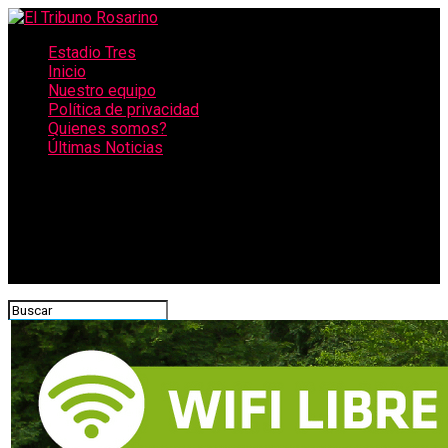
Estadio Tres
Inicio
Nuestro equipo
Política de privacidad
Quienes somos?
Últimas Noticias
CONECTATE CON NOSOTROS