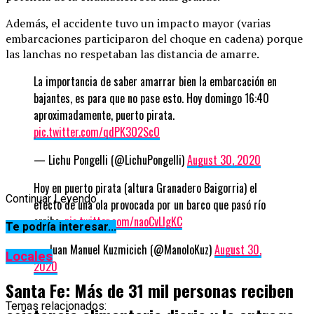
Además, el accidente tuvo un impacto mayor (varias
embarcaciones participaron del choque en cadena) porque
las lanchas no respetaban las distancia de amarre.
La importancia de saber amarrar bien la embarcación en
bajantes, es para que no pase esto. Hoy domingo 16:40
aproximadamente, puerto pirata.
pic.twitter.com/qdPK3O2ScO
— Lichu Pongelli (@LichuPongelli)
August 30, 2020
Hoy en puerto pirata (altura Granadero Baigorria) el
Continuar Leyendo
efecto de una ola provocada por un barco que pasó río
arriba.
pic.twitter.com/naoCvLlgKC
Te podría interesar...
— Juan Manuel Kuzmicich (@ManoloKuz)
August 30,
Locales
2020
Santa Fe: Más de 31 mil personas reciben
Temas relacionados: