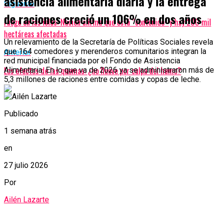
asistencia alimentaria diaria y la entrega
Siguente
de raciones creció un 106% en dos años
Fuego en las islas: Nación afirma que está “contenido” y hay 200 mil
hectáreas afectadas
Un relevamiento de la Secretaría de Políticas Sociales revela
que 164 comedores y merenderos comunitarios integran la
Anterior
red municipal financiada por el Fondo de Asistencia
Los efectos de las quemas: ¿no llueve por culpa del humo?
Alimentaria. En lo que va de 2026 ya se administraron más de
5,3 millones de raciones entre comidas y copas de leche.
Publicado
1 semana atrás
en
27 julio 2026
Por
Ailén Lazarte