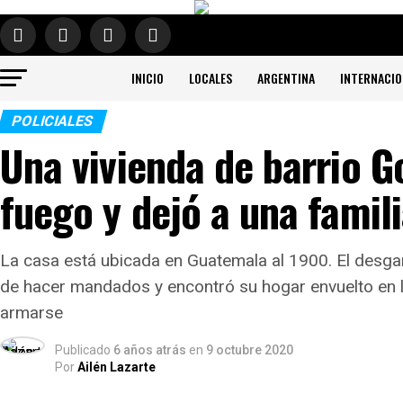
INICIO
LOCALES
ARGENTINA
INTERNACIO
POLICIALES
Una vivienda de barrio G
fuego y dejó a una famil
La casa está ubicada en Guatemala al 1900. El desgar
de hacer mandados y encontró su hogar envuelto en l
armarse
Publicado
6 años atrás
en
9 octubre 2020
Por
Ailén Lazarte