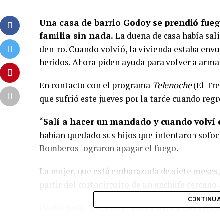
Una casa de barrio Godoy se prendió fuego
familia sin nada.
La dueña de casa había sali
dentro. Cuando volvió, la vivienda estaba envu
heridos. Ahora piden ayuda para volver a arma
En contacto con el programa
Telenoche
(El Tre
que sufrió este jueves por la tarde cuando regr
“
Salí a hacer un mandado y cuando volví 
habían quedado sus hijos que intentaron sofoc
Bomberos lograron apagar el fuego.
La mujer, que está embarazada de siete meses, 
partir del cortocircuito de un enchufe cercano 
CONTINUA
Perdió todo.
Necesita, entre otras cosas, c