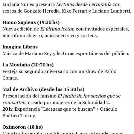
Luciana Nunes presenta
Lecturas desde Lecturanía
con
textos de Gonzalo Heredia, Kike Ferrari y Luciano Lamberti.
Homo Sapiens (19:30 hs)
Nueva edición de
El último lector
, con invitados especiales,
micrófono abierto, música en vivo y sorteos.
Imagina Libros
Música de Mariano Rey y lecturas espontáneas del público.
La Montaña (20:30 hs)
Festeja su segundo aniversario con un show de Pablo
Comas.
Mal de Archivo (desde las 15:30 hs)
Presentación del fanzine
El jardín de los sueños que se
comparten
, creado por mujeres de la Subunidad 2.
20 h:
Experiencia “Lecturas que te buscan” + Oráculo
Poético Tinkuy.
Oxímoron (18 hs)
Muestra fotográfica de Alejandro Lamas y brindis con el