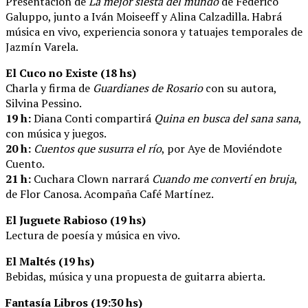
Presentación de
La mejor siesta del mundo
de Federico
Galuppo, junto a Iván Moiseeff y Alina Calzadilla. Habrá
música en vivo, experiencia sonora y tatuajes temporales de
Jazmín Varela.
El Cuco no Existe (18 hs)
Charla y firma de
Guardianes de Rosario
con su autora,
Silvina Pessino.
19 h:
Diana Conti compartirá
Quina en busca del sana sana
,
con música y juegos.
20 h:
Cuentos que susurra el río
, por Aye de Moviéndote
Cuento.
21 h:
Cuchara Clown narrará
Cuando me convertí en bruja
,
de Flor Canosa. Acompaña Café Martínez.
El Juguete Rabioso (19 hs)
Lectura de poesía y música en vivo.
El Maltés (19 hs)
Bebidas, música y una propuesta de guitarra abierta.
Fantasía Libros (19:30 hs)