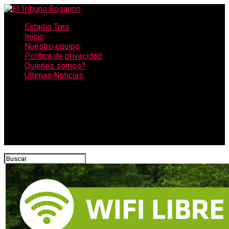
Estadio Tres
Inicio
Nuestro equipo
Política de privacidad
Quienes somos?
Últimas Noticias
CONECTATE CON NOSOTROS