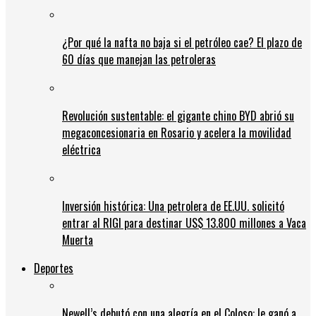
¿Por qué la nafta no baja si el petróleo cae? El plazo de
60 días que manejan las petroleras
Revolución sustentable: el gigante chino BYD abrió su
megaconcesionaria en Rosario y acelera la movilidad
eléctrica
Inversión histórica: Una petrolera de EE.UU. solicitó
entrar al RIGI para destinar US$ 13.800 millones a Vaca
Muerta
Deportes
Newell’s debutó con una alegría en el Coloso: le ganó a