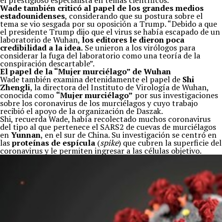
el prestigioso especialista en temas científicos.
Wade también criticó al papel de los grandes medios
estadounidenses
, considerando que su postura sobre el
tema se vio sesgada por su oposición a Trump. “Debido a que
el presidente Trump dijo que el virus se había escapado de un
laboratorio de Wuhan,
los editores le dieron poca
credibilidad a la idea.
Se unieron a los virólogos para
considerar la fuga del laboratorio como una teoría de la
conspiración descartable”.
El papel de la “Mujer murciélago” de Wuhan
Wade también examina detenidamente el papel de
Shi
Zhengli
, la directora del Instituto de Virología de Wuhan,
conocida como
“Mujer murciélago”
por sus investigaciones
sobre los coronavirus de los murciélagos y cuyo trabajo
recibió el apoyo de la organización de Daszak.
Shi, recuerda Wade, había recolectado muchos coronavirus
del tipo al que pertenece el SARS2 de cuevas de murciélagos
en
Yunnan
, en el sur de China. Su investigación se centró en
las
proteínas de espícula
(
spike
) que cubren la superficie del
coronavirus y le permiten ingresar a las células objetivo.