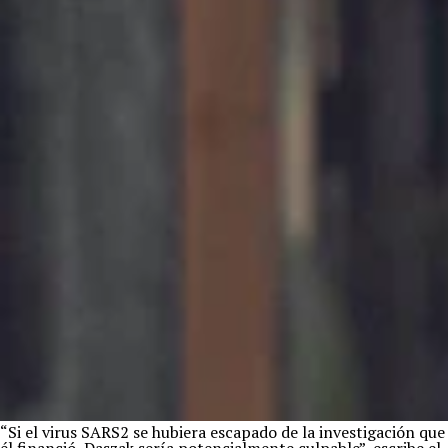
“Si el virus SARS2 se hubiera escapado de la investigación que