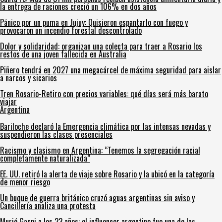
la entrega de raciones creció un 106% en dos años
Pánico por un puma en Jujuy: Quisieron espantarlo con fuego y
provocaron un incendio forestal descontrolado
Dolor y solidaridad: organizan una colecta para traer a Rosario los
restos de una joven fallecida en Australia
Piñero tendrá en 2027 una megacárcel de máxima seguridad para aislar
a narcos y sicarios
Tren Rosario-Retiro con precios variables: qué días será más barato
viajar
Argentina
Bariloche declaró la Emergencia climática por las intensas nevadas y
suspendieron las clases presenciales
Racismo y clasismo en Argentina: “Tenemos la segregación racial
completamente naturalizada”
EE. UU. retiró la alerta de viaje sobre Rosario y la ubicó en la categoría
de menor riesgo
Un buque de guerra británico cruzó aguas argentinas sin aviso y
Cancillería analiza una protesta
Murió Gaspi a los 23 años: el influencer argentino fue una de las