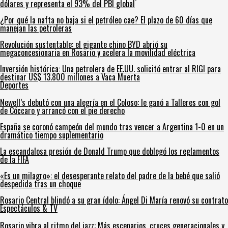
dólares y representa el 93% del PBI global
¿Por qué la nafta no baja si el petróleo cae? El plazo de 60 días que
manejan las petroleras
Revolución sustentable: el gigante chino BYD abrió su
megaconcesionaria en Rosario y acelera la movilidad eléctrica
Inversión histórica: Una petrolera de EE.UU. solicitó entrar al RIGI para
destinar US$ 13.800 millones a Vaca Muerta
Deportes
Newell’s debutó con una alegría en el Coloso: le ganó a Talleres con gol
de Cóccaro y arrancó con el pie derecho
España se coronó campeón del mundo tras vencer a Argentina 1-0 en un
dramático tiempo suplementario
La escandalosa presión de Donald Trump que doblegó los reglamentos
de la FIFA
«Es un milagro»: el desesperante relato del padre de la bebé que salió
despedida tras un choque
Rosario Central blindó a su gran ídolo: Ángel Di María renovó su contrato
Espectáculos & TV
Rosario vibra al ritmo del jazz: Más escenarios, cruces generacionales y