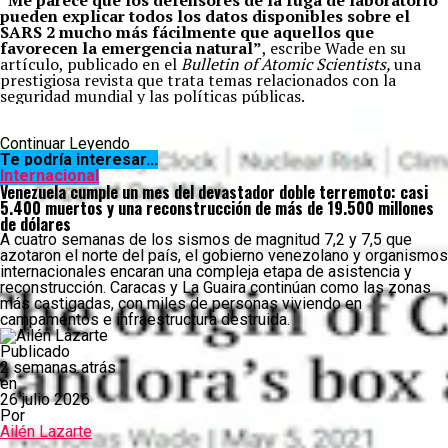
“Me parece que los defensores de la fuga de laboratorio
pueden explicar todos los datos disponibles sobre el
SARS 2 mucho más fácilmente que aquellos que
favorecen la emergencia natural”
, escribe Wade en su
artículo, publicado en el
Bulletin of Atomic Scientists
,
una
prestigiosa revista que trata temas relacionados con la
seguridad mundial y las políticas públicas.
Continuar Leyendo
Te podría interesar...
Internacional
Venezuela cumple un mes del devastador doble terremoto: casi
5.400 muertos y una reconstrucción de más de 19.500 millones
de dólares
A cuatro semanas de los sismos de magnitud 7,2 y 7,5 que
azotaron el norte del país, el gobierno venezolano y organismos
internacionales encaran una compleja etapa de asistencia y
reconstrucción. Caracas y La Guaira continúan como las zonas
más castigadas, con miles de personas viviendo en
campamentos e infraestructura destruida.
Publicado
2 semanas atrás
en
26 julio 2026
Por
Ailén Lazarte