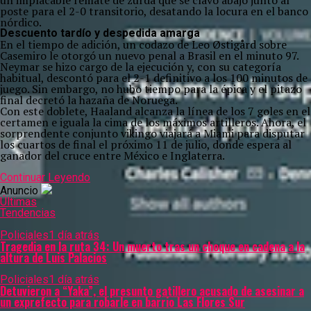
un implacable remate de zurda que se clavó abajo junto al
poste para el 2-0 transitorio, desatando la locura en el banco
nórdico.
Descuento tardío y despedida amarga
En el tiempo de adición, un codazo de Leo Østigård sobre
Casemiro le otorgó un nuevo penal a Brasil en el minuto 97.
Neymar se hizo cargo de la ejecución y, con su categoría
habitual, descontó para el 2-1 definitivo a los 100 minutos de
juego.
Sin embargo, no hubo tiempo para la épica y el pitazo
final decretó la hazaña de Noruega.
Con este doblete, Haaland alcanza la línea de los 7 goles en el
certamen e iguala la cima de los máximos artilleros.
Ahora, el
sorprendente conjunto vikingo viajará a Miami para disputar
los cuartos de final el próximo 11 de julio, donde espera al
ganador del cruce entre México e Inglaterra.
Continuar Leyendo
Anuncio
Últimas
Tendencias
Policiales
1 día atrás
Tragedia en la ruta 34: Un muerto tras un choque en cadena a la
altura de Luis Palacios
Policiales
1 día atrás
Detuvieron a “Yaka”, el presunto gatillero acusado de asesinar a
un exprefecto para robarle en barrio Las Flores Sur