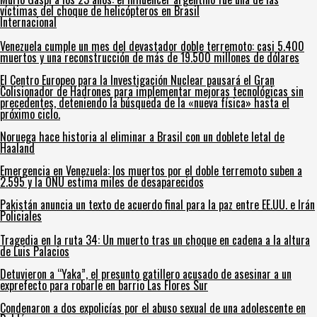
víctimas del choque de helicópteros en Brasil
Internacional
Venezuela cumple un mes del devastador doble terremoto: casi 5.400
muertos y una reconstrucción de más de 19.500 millones de dólares
El Centro Europeo para la Investigación Nuclear pausará el Gran
Colisionador de Hadrones para implementar mejoras tecnológicas sin
precedentes, deteniendo la búsqueda de la «nueva física» hasta el
próximo ciclo.
Noruega hace historia al eliminar a Brasil con un doblete letal de
Haaland
Emergencia en Venezuela: los muertos por el doble terremoto suben a
2.595 y la ONU estima miles de desaparecidos
Pakistán anuncia un texto de acuerdo final para la paz entre EE.UU. e Irán
Policiales
Tragedia en la ruta 34: Un muerto tras un choque en cadena a la altura
de Luis Palacios
Detuvieron a “Yaka”, el presunto gatillero acusado de asesinar a un
exprefecto para robarle en barrio Las Flores Sur
Condenaron a dos expolicías por el abuso sexual de una adolescente en