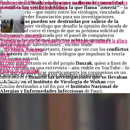
Fenómeno de El Niño: Guía de consejos y mantenimiento preventivo para
declaraciones,
Wade explica que nadie en la comunidad
proteger la casa ante intensas lluvias
científica las verificó debido a la que llama “
omertà”
—la
ley del silencio —que existe entre los virólogos, vinculada al
temor de perder financiación para sus investigaciones.
“Las carreras pueden ser destruidas por salirse de la
línea.
Cualquier virólogo que desafíe la opinión declarada de
la comunidad corre el riesgo de que su próxima solicitud de
subvención sea rechazada por el panel de compañeros
Policiales
1 día atrás
virólogos que asesora al gobierno sobre la agencia de
Tragedia en la ruta 34: Un muerto tras un choque en cadena a la altura
distribución de subvenciones”, escribe Wade.
de Luis Palacios
Otra razón, más inquietante, tiene que ver con los
conflictos
de interés
de varios de los virólogos que impulsan la teoría
Inicio
del origen natural.
Últimas Noticias
El caso más notorio es el del propio
Daszak
, quien a fines de
Nuestro equipo
2019 contaba en una entrevista —aún visible en YouTube— lo
Política de privacidad
fácil que era modificar genéticamente los coronavirus en un
Copyright © 2021. todos los derechos reservados.
laboratorio y
financió las investigaciones que se llevaban
adelante en el Instituto de Virología de Wuhan
con
fondos destinados a tal fin por el
Instituto Nacional de
Alergias y Enfermedades Infecciosas
de Fauci.