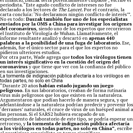
él financió, Daszak sería potencialmente culpable”, escribe el
periodista. “Este agudo conflicto de intereses no fue
declarado a los lectores de
The Lancet
. Por el contrario, la
carta concluía: ‘No declaramos ningún conflicto de interés’”.
No es todo:
Daszak también fue uno de los especialistas
enviados por la OMS a China para investigar los orígenes
del coronavirus
, siendo uno de los expertos que recorrieron
el Instituto de Virología de Wuhan. Llamativamente, el
informe resultante analizó y descartó en
apenas 440
palabras a la posibilidad de una fuga de laboratorio.
Ese,
además, fue el único sector para el que los expertos no
pidieron ulteriores estudios.
Por otra parte, Wade agrega que
todos los virólogos tienen
un interés significativo en la cuestión del origen del
coronavirus
y que tiene que ver con la confianza del público
en sus investigaciones.
La tormenta de indignación pública afectaría a los virólogos en
todas partes, no solo en China
“Durante 20 años
habían estado jugando un juego
peligroso.
En sus laboratorios, creaban de forma rutinaria
virus más peligrosos que los que existen en la naturaleza.
Argumentaron que podían hacerlo de manera segura, y que
adelantándose a la naturaleza podrían predecir y prevenir los
‘derrames’ naturales, el cruce de virus de un huésped animal a
las personas. Si el SARS2 hubiera escapado de un
experimento de laboratorio de este tipo, se podría esperar un
retroceso, y
la tormenta de indignación pública afectaría
a los virólogos en todas partes, no solo en China”
, escribe