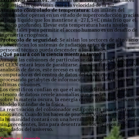
Extracción de haces:
Se vacían de manera segura los haces
de partículas que viajan casi a la velocidad de la luz.
Aumento controlado de temperatura:
Los imanes del
colisionador operan en un estado de superconducción gracias
al helio líquido que los mantiene a
−
271
,
3
∘
C
(más frío que el
espacio profundo). Elevar esta temperatura hasta niveles
ambientales para permitir el acceso humano es un desafío de
ingeniería criogénica.
Protocolo de seguridad:
Se aíslan los sectores de alto vacío
y se verifican los sistemas de radiación antes de que el
personal técnico pueda descender a los túneles.
¿Qué pasará con la ciencia mientras tanto?
Aunque las colisiones de partículas se detengan, el trabajo en
el CERN estará lejos de paralizarse. Para los físicos teóricos y
analistas de datos, este receso es una oportunidad de oro. Las
computadoras del centro de datos del CERN continúan
procesando petabytes de información acumulada durante las
últimas colisiones.
Los científicos confían en que el análisis detallado de este
«tesoro de datos» revele anomalías que puedan dar pistas
sobre la materia oscura, la energía oscura o desviaciones en el
Modelo Estándar de la física.
La reactivación del colisionador está prevista para dentro de
unos años. Cuando los haces de protones vuelvan a cruzarse,
la humanidad contará con una herramienta con una potencia
sin precedentes, lista para desentrañar los secretos mejor
guardados del universo.
Continuar Leyendo