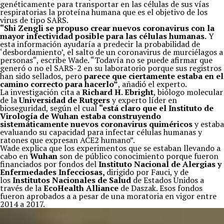
genéticamente para transportar en las células de sus vías
respiratorias la proteína humana que es el objetivo de los
virus de tipo SARS.
“Shi Zengli se propuso crear nuevos coronavirus con la
mayor infectividad posible para las células humanas.
Y
esta información ayudaría a predecir la probabilidad de
‘desbordamiento’, el salto de un coronavirus de murciélagos a
personas“, escribe Wade. “Todavía no se puede afirmar que
generó o no el SARS-2 en su laboratorio porque sus registros
han sido sellados, pero
parece que ciertamente estaba en el
camino correcto para hacerlo”
, añadió el experto.
La investigación cita a
Richard H. Ebright
, biólogo molecular
de la
Universidad de Rutgers
y experto líder en
bioseguridad, según el cual
“está claro que el Instituto de
Virología de Wuhan estaba construyendo
sistemáticamente nuevos coronavirus quiméricos
y estaba
evaluando su capacidad para infectar células humanas y
ratones que expresan ACE2 humano”.
Wade explica que los experimentos que se estaban llevando a
cabo en
Wuhan
son de público conocimiento porque fueron
financiados por fondos del
Instituto Nacional de Alergias y
Enfermedades Infecciosas,
dirigido por Fauci, y de
los
Institutos Nacionales de Salud
de Estados Unidos a
través de la
EcoHealth Alliance
de Daszak. Esos fondos
fueron aprobados a a pesar de una moratoria en vigor entre
2014 a 2017.