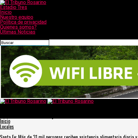
Estadio Tres
Inicio
Nuestro equipo
Política de privacidad
Quienes somos?
Últimas Noticias
CONECTATE CON NOSOTROS
El Tribuno Rosarino
Vuelve a cobrar fuerza la teoría de que el coronavirus escapó de
un laboratorio en Wuhan y no de un mercado de animales
Inicio
Locales
Santa Fe: Más de 31 mil personas reciben asistencia alimentaria diaria y