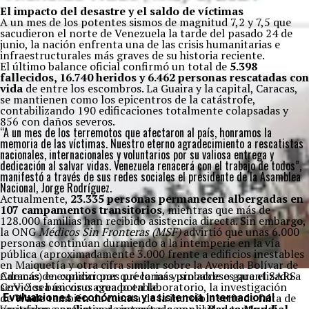
El impacto del desastre y el saldo de víctimas
A un mes de los potentes sismos de magnitud 7,2 y 7,5 que
sacudieron el norte de Venezuela la tarde del pasado 24 de
junio, la nación enfrenta una de las crisis humanitarias e
infraestructurales más graves de su historia reciente.
El último balance oficial confirmó un total de
5.398
fallecidos, 16.740 heridos y 6.462 personas rescatadas con
vida
de entre los escombros. La Guaira y la capital, Caracas,
se mantienen como los epicentros de la catástrofe,
contabilizando 190 edificaciones totalmente colapsadas y
856 con daños severos.
“A un mes de los terremotos que afectaron al país, honramos la
memoria de las víctimas. Nuestro eterno agradecimiento a rescatistas
nacionales, internacionales y voluntarios por su valiosa entrega y
dedicación al salvar vidas. Venezuela renacerá con el trabajo de todos”,
manifestó a través de sus redes sociales el presidente de la Asamblea
Nacional, Jorge Rodríguez.
Actualmente,
23.335 personas permanecen albergadas en
107 campamentos transitorios
, mientras que más de
128.000 familias han recibido asistencia directa. Sin embargo,
la ONG
Médicos Sin Fronteras (MSF)
advirtió que unas 6.000
personas continúan durmiendo a la intemperie en la vía
pública (aproximadamente 3.000 frente a edificios inestables
en Maiquetía y otra cifra similar sobre la Avenida Bolívar de
Además de explicar por qué lo más probable es que el SARS-
Caracas) en condiciones precarias y sin acceso garantizado a
CoV-2 sea un virus creado en laboratorio, la investigación
servicios básicos o agua potable.
de
Wade
también da cuenta de la increíble serie de falta de
Evaluaciones económicas y asistencia internacional