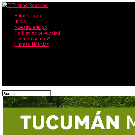
Estadio Tres
Inicio
Nuestro equipo
Política de privacidad
Quienes somos?
Últimas Noticias
CONECTATE CON NOSOTROS