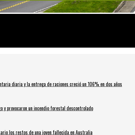
o a favor de Argentina por el caso YPF
ntaria diaria y la entrega de raciones creció un 106% en dos años
go y provocaron un incendio forestal descontrolado
ario los restos de una joven fallecida en Australia