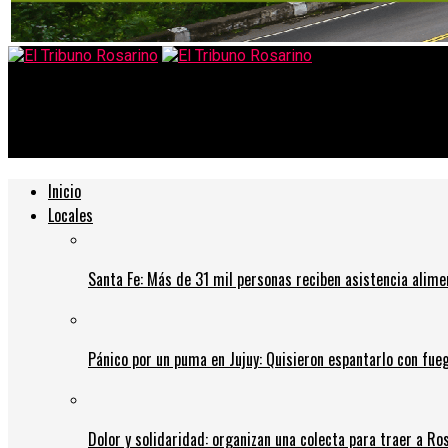
El Tribuno Rosarino
Alivio financiero: La Corte de Nueva York rechazó revisar el fall
Inicio
Locales
Santa Fe: Más de 31 mil personas reciben asistencia alime
Pánico por un puma en Jujuy: Quisieron espantarlo con fue
Dolor y solidaridad: organizan una colecta para traer a Ros