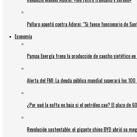
Pullaro apuntó contra Adorni: “Si fuese funcionario de Sant
Economía
Pampa Energía frena la producción de caucho sintético en 
Alerta del FMI: La deuda pública mundial superará los 100 
¿Por qué la nafta no baja si el petróleo cae? El plazo de 
Revolución sustentable: el gigante chino BYD abrió su meg