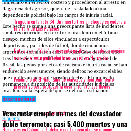
inmediato en el sector costero y procedieron al arresto en
flagrancia del agresor, quien fue trasladado a una
dependencia policial bajo los cargos de injuria racial.
Tragedia en la ruta 34: Un muerto tras un choque en cadena a
Este hecho se suma a una preocupante lista de incidentes
la altura de Luis Palacios
similares ocurridos en territorio brasileño en el último
tiempo, muchos de ellos vinculados a espectáculos
deportivos y partidos de fútbol, donde ciudadanos
Detuvieron a “Yaka”, el presunto gatillero acusado de asesinar
argentinos terminaron tras las rejas. Cabe destacar que,
a un exprefecto para robarle en barrio Las Flores Sur
tras las recientes modificaciones en el código penal de
Brasil, las penas por actos de racismo e injuria racial se han
endurecido severamente, siendo delitos no excarcelables
que conllevan penas de prisión efectiva. El implicado
Fenómeno de El Niño: Guía de consejos y mantenimiento
permanece a disposición de las autoridades judiciales
preventivo para proteger la casa ante intensas lluvias
brasileñas a la espera de que se defina su situación
procesal.
Internacional
Venezuela cumple un mes del devastador
Temas relacionados:
actualidad
Siguente
doble terremoto: casi 5.400 muertos y una
Elecciones en Colombia: El debate por la seguridad se impone