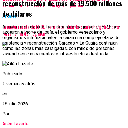
reconstrucción de más de 19.500 millones
nuevamente en el centro de la agenda política
de dólares
Anterior
La nueva receta de EE.UU. para Cuba: Usar la crisis energética para
A cuatro semanas de los sismos de magnitud 7,2 y 7,5 que
azotaron el norte del país, el gobierno venezolano y
forzar el fin del régimen
organismos internacionales encaran una compleja etapa de
asistencia y reconstrucción. Caracas y La Guaira continúan
como las zonas más castigadas, con miles de personas
viviendo en campamentos e infraestructura destruida.
Publicado
2 semanas atrás
en
26 julio 2026
Por
Ailén Lazarte