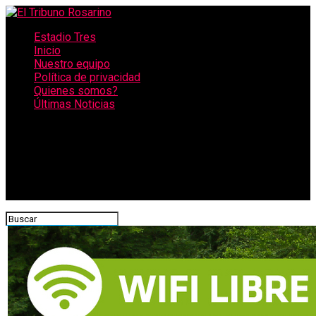
Estadio Tres
Inicio
Nuestro equipo
Política de privacidad
Quienes somos?
Últimas Noticias
CONECTATE CON NOSOTROS