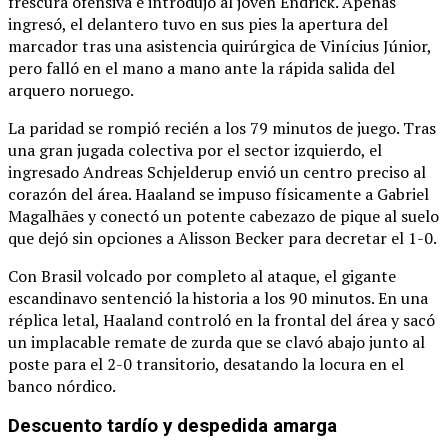
frescura ofensiva e introdujo al joven Endrick.
Apenas
ingresó, el delantero tuvo en sus pies la apertura del
marcador tras una asistencia quirúrgica de Vinícius Júnior,
pero falló en el mano a mano ante la rápida salida del
arquero noruego.
La paridad se rompió recién a los 79 minutos de juego.
Tras
una gran jugada colectiva por el sector izquierdo, el
ingresado Andreas Schjelderup envió un centro preciso al
corazón del área.
Haaland se impuso físicamente a Gabriel
Magalhães y conectó un potente cabezazo de pique al suelo
que dejó sin opciones a Alisson Becker para decretar el 1-0.
Con Brasil volcado por completo al ataque, el gigante
escandinavo sentenció la historia a los 90 minutos.
En una
réplica letal, Haaland controló en la frontal del área y sacó
un implacable remate de zurda que se clavó abajo junto al
poste para el 2-0 transitorio, desatando la locura en el
banco nórdico.
Descuento tardío y despedida amarga