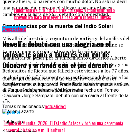
quede afuera, lo haremos con mucho dolor. No sabría decir
una puntuación, pero puede llegar a pasar de hacer
Fenómeno de El Niño: Guía de consejos y mantenimiento
cambios en la lista de 26», detalló con honestidad.
preventivo para proteger la casa ante intensas lluvias
Condolencias por la muerte del Indio Solari
Deportes
Más allá de la estricta coyuntura deportiva y del análisis del
Newell’s debutó con una alegría en el
búnker nacional en Kansas, el entrenador santafesino se
tomó un momento durante sus declaraciones para
Coloso: le ganó a Talleres con gol de
manifestar su pesar por el fallecimiento de Carlos Alberto
Cóccaro y arrancó con el pie derecho
«El Indio» Solari, el emblemático líder de Patricio Rey y sus
Redonditos de Ricota que falleció este viernes a los 77 años.
Scaloni envió públicamente sus sentidas condolencias a los
Con un gol de penal de Matías «El Zorro» Cóccaro en el
familiares y seguidores del legendario músico, sumándose al
complemento, el equipo de Frank Kudelka se impuso 1 a 0 en
duelo nacional que sacudió la jornada.
el Parque Independencia por la primera fecha del Torneo
Clausura. Jorge Sampaoli debutó con una caída al frente de la
«T».
Temas relacionados:
actualidad
Siguente
Publicado
¡Empezó el Mundial 2026! El Estadio Azteca vibró en una ceremonia
inaugural histórica y multicultural