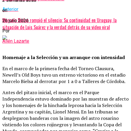
2 semanas atrás
Anterior
en
Marcelo Bielsa rompió el silencio: Su continuidad en Uruguay, la
26 julio 2026
situación de Luis Suárez y la verdad detrás de su video viral
Por
Ailén Lazarte
Homenaje a la Selección y un arranque con intensidad
En el marco de la primera fecha del Torneo Clausura,
Newell’s Old Boys tuvo un estreno victorioso en el estadio
Marcelo Bielsa al derrotar por 1 a 0 a Talleres de Córdoba.
Antes del pitazo inicial, el marco en el Parque
Independencia estuvo dominado por las muestras de afecto
y los homenajes de la hinchada leprosa hacia la Selección
Argentina y su capitán, Lionel Messi. En las tribunas se
desplegaron banderas con la imagen del astro rosarino
vistiendo los colores rojinegros y levantando la Copa del