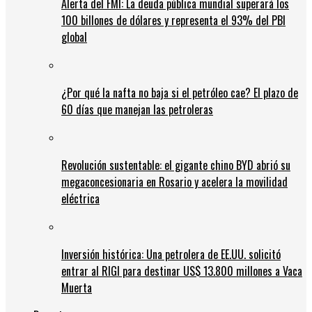
Alerta del FMI: La deuda pública mundial superará los
100 billones de dólares y representa el 93% del PBI
global
¿Por qué la nafta no baja si el petróleo cae? El plazo de
60 días que manejan las petroleras
Revolución sustentable: el gigante chino BYD abrió su
megaconcesionaria en Rosario y acelera la movilidad
eléctrica
Inversión histórica: Una petrolera de EE.UU. solicitó
entrar al RIGI para destinar US$ 13.800 millones a Vaca
Muerta