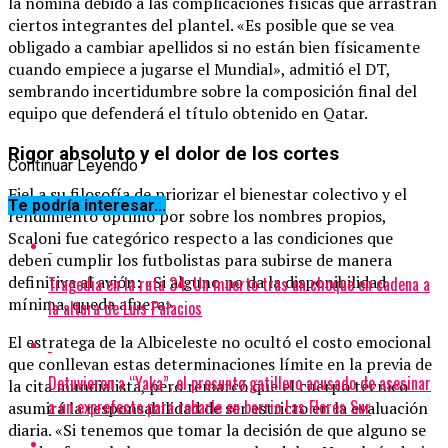
la nómina debido a las complicaciones físicas que arrastran
ciertos integrantes del plantel. «Es posible que se vea
obligado a cambiar apellidos si no están bien físicamente
cuando empiece a jugarse el Mundial», admitió el DT,
sembrando incertidumbre sobre la composición final del
equipo que defenderá el título obtenido en Qatar.
Rigor absoluto y el dolor de los cortes
Continuar Leyendo
Fiel a su filosofía de priorizar el bienestar colectivo y el
Te podría interesar...
rendimiento óptimo por sobre los nombres propios,
Scaloni fue categórico respecto a las condiciones que
deben cumplir los futbolistas para subirse de manera
definitiva al avión: «Si alguno no da la disponibilidad
Tragedia en la ruta 34: Un muerto tras un choque en cadena a
mínima, queda afuera».
la altura de Luis Palacios
El estratega de la Albiceleste no ocultó el costo emocional
que conllevan estas determinaciones límite en la previa de
Detuvieron a “Yaka”, el presunto gatillero acusado de asesinar
la cita mundialista, pero remarcó que el cuerpo técnico
a un exprefecto para robarle en barrio Las Flores Sur
asumirá la responsabilidad de ser estricto en la evaluación
diaria. «Si tenemos que tomar la decisión de que alguno se