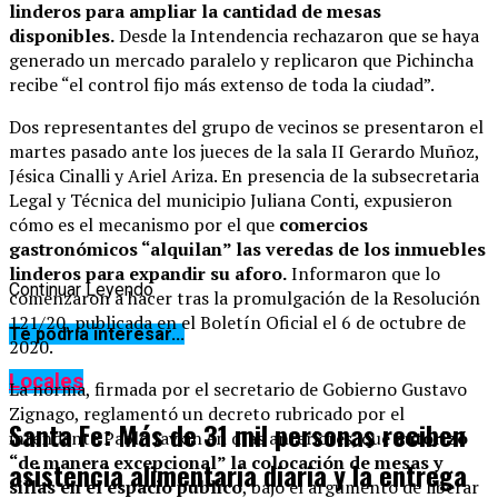
linderos para ampliar la cantidad de mesas
disponibles.
Desde la Intendencia rechazaron que se haya
generado un mercado paralelo y replicaron que Pichincha
recibe “el control fijo más extenso de toda la ciudad”.
Dos representantes del grupo de vecinos se presentaron el
martes pasado ante los jueces de la sala II Gerardo Muñoz,
Jésica Cinalli y Ariel Ariza. En presencia de la subsecretaria
Legal y Técnica del municipio Juliana Conti, expusieron
cómo es el mecanismo por el que
comercios
gastronómicos “alquilan” las veredas de los inmuebles
linderos para expandir su aforo.
Informaron que lo
Continuar Leyendo
comenzaron a hacer tras la promulgación de la Resolución
121/20, publicada en el Boletín Oficial el 6 de octubre de
Te podría interesar...
2020.
Locales
La norma, firmada por el secretario de Gobierno Gustavo
Zignago, reglamentó un decreto rubricado por el
Santa Fe: Más de 31 mil personas reciben
intendente Pablo Javkin en días anteriores, que
autorizó
“de manera excepcional” la colocación de mesas y
asistencia alimentaria diaria y la entrega
sillas en el espacio público
, bajo el argumento de liberar