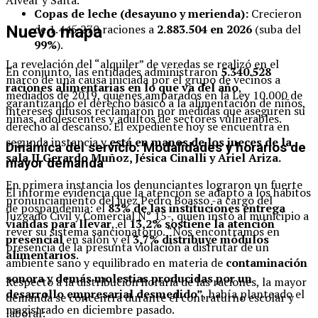
Copas de leche (desayuno y merienda):
Crecieron
de 1.445.270 raciones a
2.883.504 en 2026
(suba del
Nuevo mapa
99%
).
La revelación del “alquiler” de veredas se realizó en el
En conjunto, las entidades administraron
5.340.528
marco de una causa iniciada por el grupo de vecinos a
raciones alimentarias en lo que va del año
,
mediados de 2019, quienes amparados en la Ley 10.000 de
garantizando el derecho básico a la alimentación de niños,
intereses difusos reclamaron por medidas que aseguren su
niñas, adolescentes y adultos de sectores vulnerables.
derecho al descanso. El expediente hoy se encuentra en
segunda instancia y
está en manos de los jueces de la
Dinámica del servicio: Modalidades y horarios de
sala II Gerardo Muñoz, Jésica Cinalli y Ariel Ariza.
mayor demanda
En primera instancia los denunciantes lograron un fuerte
El informe evidencia que la atención se adaptó a los hábitos
pronunciamiento del juez Pedro Boasso -a cargo del
de pospandemia: el
83% de las instituciones entrega
Juzgado Civil y Comercial N° 15-, quien instó al municipio a
viandas para llevar
, el
13,2% sostiene la atención
rever su sistema sancionatorio. “Nos encontramos en
presencial
en salón y el
3,7% distribuye módulos
presencia de la presunta violación a disfrutar de un
alimentarios
.
ambiente sano y equilibrado en materia de
contaminación
sonora y demás molestias producidas por un
Respecto a la distribución horaria de las raciones, la mayor
desarrollo empresarial desmedido”
, había planteado el
demanda se concentra durante el contraturno escolar y
magistrado en diciembre pasado.
laboral: