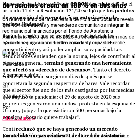
de raciones creció un 106% en dos años
lugares al aire libre y prevenir así posibles contagios. En el
artículo 11 de la Resolución 121/20 se fijó que
los pedidos
de expansión deben contar “con autorización de
Un relevamiento de la Secretaría de Políticas Sociales revela
vecinos linderos”.
que 164 comedores y merenderos comunitarios integran la
red municipal financiada por el Fondo de Asistencia
Según la versión que se asentó en sede judicial, los
Alimentaria. En lo que va de 2026 ya se administraron más de
comercios pagan a sus linderos para obtener dicho
5,3 millones de raciones entre comidas y copas de leche.
consentimiento y así poder ampliar su capacidad. Los
denunciantes entienden que la norma, lejos de contribuir al
bienestar general,
terminó generando una herramienta
Publicado
que afectó su «derecho de descanso».
Tanto el decreto
2 semanas atrás
como la resolución surgieron días después que se
concretara la segunda reapertura de bares. Vale recordar
en
que el sector fue uno de los más castigados por las medidas
que impuso la pandemia: el 29 de agosto de 2020 sus
27 julio 2026
referentes generaron una ruidosa protesta en la esquina de
Por
Oroño y Jujuy a la que asistieron 500 personas bajo la
consigna “Rosario quiere trabajar”.
Ailén Lazarte
Conti
rechazó que se haya generado un mercado
Consolidación y crecimiento de la red de asistencia
paralelo de mesas y sillas.
“La colocación de mobiliario