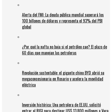
Alerta del FMI: La deuda pública mundial superará los
100 billones de dólares y representa el 93% del PBI
global
¿Por qué la nafta no baja si el petróleo cae? El plazo de
60 días que manejan las petroleras
Revolución sustentable: el gigante chino BYD abrió su
megaconcesionaria en Rosario y acelera la movilidad
eléctrica
Inversión histórica: Una petrolera de EE.UU. solicitó
entrar al RIGI para destinar US$ 13.800 millones a Vaca