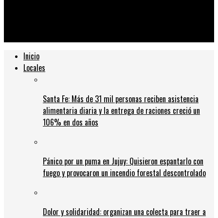
Pichincha: denuncian que bares les pagan «alquiler» a los
vecinos para usar las veredas
Inicio
Locales
Santa Fe: Más de 31 mil personas reciben asistencia
alimentaria diaria y la entrega de raciones creció un
106% en dos años
Pánico por un puma en Jujuy: Quisieron espantarlo con
fuego y provocaron un incendio forestal descontrolado
Dolor y solidaridad: organizan una colecta para traer a