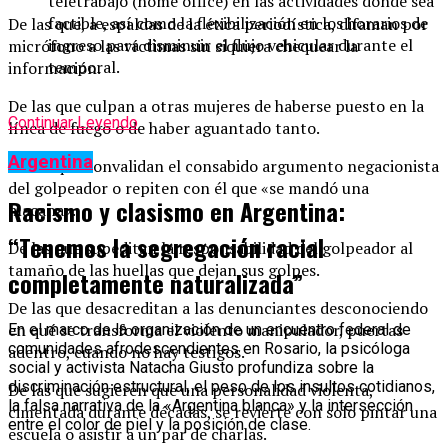
teletrabajo (home office) en las actividades donde sea
factible, así como la flexibilización en los horarios de
De las que, a espaldas de la ética periodística, difaman por
ingreso para disminuir el flujo vehicular durante el
micrófono a las víctimas sin siquiera chequear la
temporal.
información.
De las que culpan a otras mujeres de haberse puesto en la
Continuar Leyendo
línea de fuego o de haber aguantado tanto.
Argentina
De las que convalidan el consabido argumento negacionista
del golpeador o repiten con él que «se mandó una
Racismo y clasismo en Argentina:
macana».
“Tenemos la segregación racial
De las que supeditan la responsabilidad del golpeador al
tamaño de las huellas que dejan sus golpes.
completamente naturalizada”
De las que desacreditan a las denunciantes desconociendo
en qué se transforma el violento manipulador, puertas
En el marco de la organización de un encuentro federal de
comunidades afrodescendientes en Rosario, la psicóloga
adentro, cuando no hay testigos.
social y activista Natacha Giusto profundiza sobre la
discriminación estructural, el peso de los insultos cotidianos,
De las que sugieren que una personalidad violenta,
la falsa narrativa de la «Argentina blanca» y la intersección
cimentada durante décadas, se revierte con solo pintar una
entre el color de piel y la posición de clase.
escuela o asistir a un par de charlas.