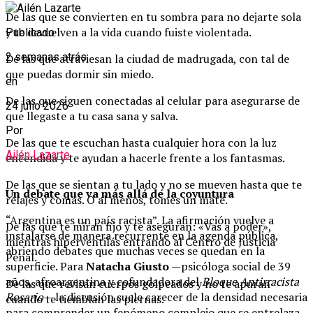
De las que se convierten en tu sombra para no dejarte sola
y te devuelven a la vida cuando fuiste violentada.
Publicado
2 semanas atrás
De las que atraviesan la ciudad de madrugada, con tal de
que puedas dormir sin miedo.
en
De las que siguen conectadas al celular para asegurarse de
24 julio 2026
que llegaste a tu casa sana y salva.
Por
De las que te escuchan hasta cualquier hora con la luz
Ailén Lazarte
encendida y te ayudan a hacerle frente a los fantasmas.
De las que se sientan a tu lado y no se mueven hasta que te
Un debate que va más allá de la coyuntura
relajes y comas. O al menos, tomes un mate.
“Argentina es un país racista”. La afirmación vuelve a
De las que te miran fijo y te aseguran: «Vas a poder»,
instalarse de manera recurrente en la agenda pública,
mientras hiperventilás entrando al Centro de Justicia
abriendo debates que muchas veces se quedan en la
Penal.
superficie. Para
Natacha Giusto
—psicóloga social de 39
años, afroargentina y cofundadora del
Bloque Antirracista
De las que revisan cuerpos golpeados y no te apuran
Rosario
— la discusión suele carecer de la densidad necesaria
cuando te tiemblan las piernas.
para comprender un fenómeno complejo que se entrelaza