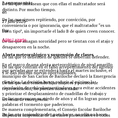
2 semanas atrás
De las que fantasean que con ellas el maltratador será
distinto. Por mucho tiempo.
en
De las que siguen repitiendo, por convicción, por
27 julio 2026
conveniencia o por ignorancia, que el maltratador “es un
buen tipo”, sin importarle el lado B de quien creen conocer.
Por
Ailén Lazarte
De las que amagan sororidad pero se tientan con el atajo y
desaparecen en la noche.
Alerta meteorológico y suspensión de clases
De las que te defienden de quienes te deberían defender.
En el marco de una alerta meteorológico de nivel amarillo
De las que confían en el falso arrepentimiento del agresor
por nevadas que se extenderá hasta el martes inclusive, el
y le dan muchas nuevas oportunidades.
municipio de San Carlos de Bariloche declaró la Emergencia
climática. La decisión busca reducir al mínimo la
De las que aún teniendo hijas mujeres y puestos de
circulación de vehículos particulares para evitar accidentes
representación, no pueden nunca nada.
y priorizar el desplazamiento de cuadrillas de trabajo y
De las que vencen su miedo de años y al fin logran poner en
servicios de emergencia.
palabras el tormento que padecieron.
De manera complementaria, el Consejo Escolar Bariloche
De las que teniendo poder para hacer, no sólo no hacen
dispuso la suspensión de las clases presenciales en todos