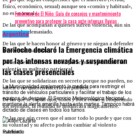
físico, económico, sexual) aunque sea «común y habitual»,
no es «normal».
Fenómeno de El Niño: Guía de consejos y mantenimiento
preventivo para proteger la casa ante intensas lluvias
De las que acompañan a quienes sufren violencia, aún sin
conocerlas demasiado.
Argentina
De las que le hacen honor al género y se niegan a defender
Bariloche declaró la Emergencia climática
a violentos machistas.
por las intensas nevadas y suspendieron
De las que no temen a las corporaciones y resisten con
valentía su maltrato patriarcal.
las clases presenciales
De las que se solidarizan en secreto porque no pueden, no
La Municipalidad implementó la medida para restringir el
saben o no quieren hacerlo en público.
tránsito de vehículos particulares y facilitar el trabajo de los
equipos de despeje. El Servicio Meteorológico Nacional
De las que se tapan ojos, oídos y boca como si bloqueando
mantiene la alerta amarilla hasta este martes. Tampoco habrá
los sentidos, la realidad se modificara mágicamente.
dictado de clases en todos los turnos.
De las que aún creen que el amor todo lo puede y que con
su voluntad y su afecto podrán cambiar al violento
machista.
Publicado