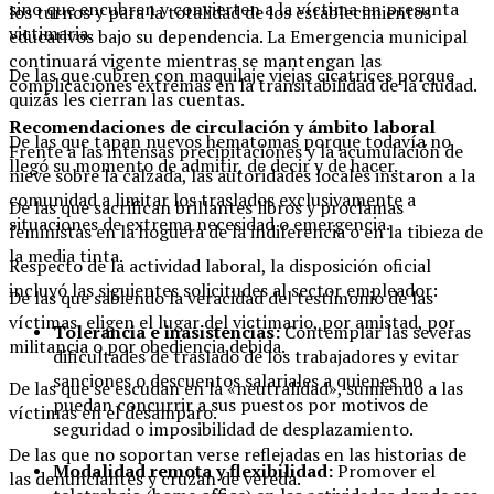
sino que encubren y convierten a la víctima en presunta
los turnos y para la totalidad de los establecimientos
victimaria.
educativos bajo su dependencia. La Emergencia municipal
continuará vigente mientras se mantengan las
De las que cubren con maquilaje viejas cicatrices porque
complicaciones extremas en la transitabilidad de la ciudad.
quizás les cierran las cuentas.
Recomendaciones de circulación y ámbito laboral
De las que tapan nuevos hematomas porque todavía no
Frente a las intensas precipitaciones y la acumulación de
llegó su momento de admitir, de decir y de hacer.
nieve sobre la calzada, las autoridades locales instaron a la
comunidad a limitar los traslados exclusivamente a
De las que sacrifican brillantes libros y proclamas
situaciones de extrema necesidad o emergencia.
feministas en la hoguera de la indiferencia o en la tibieza de
la media tinta.
Respecto de la actividad laboral, la disposición oficial
incluyó las siguientes solicitudes al sector empleador:
De las que sabiendo la veracidad del testimonio de las
víctimas, eligen el lugar del victimario, por amistad, por
Tolerancia e inasistencias:
Contemplar las severas
militancia o por obediencia debida.
dificultades de traslado de los trabajadores y evitar
sanciones o descuentos salariales a quienes no
De las que se escudan en la «neutralidad», sumiendo a las
puedan concurrir a sus puestos por motivos de
víctimas en el desamparo.
seguridad o imposibilidad de desplazamiento.
De las que no soportan verse reflejadas en las historias de
Modalidad remota y flexibilidad:
Promover el
las denunciantes y cruzan de vereda.