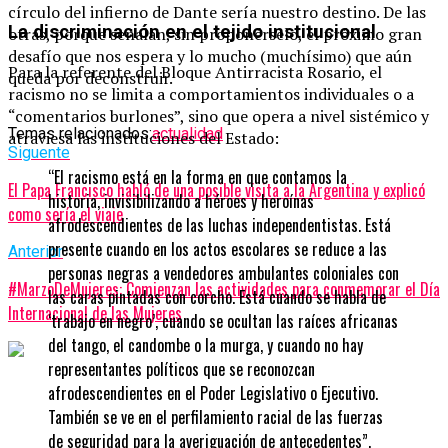
círculo del infierno de Dante sería nuestro destino. De las
La discriminación en el tejido institucional
otras, porque señalan, sin proponérselo, el próximo gran
desafío que nos espera y lo mucho (muchísimo) que aún
Para la referente del Bloque Antirracista Rosario, el
queda por deconstruir.
racismo no se limita a comportamientos individuales o a
“comentarios burlones”, sino que opera a nivel sistémico y
Temas relacionados:
actualidad
atraviesa las instituciones del Estado:
Siguente
“El racismo está en la forma en que contamos la
El Papa Francisco habló de una posible visita a la Argentina y explicó
historia, invisibilizando a héroes y heroínas
como sería el viaje
afrodescendientes de las luchas independentistas. Está
presente cuando en los actos escolares se reduce a las
Anterior
personas negras a vendedores ambulantes coloniales con
#MarzoDeMujeres: Comienzan las actividades para conmemorar el Día
las caras pintadas con corcho. Está cuando se habla de
Internacional de las Mujeres
‘trabajo en negro’, cuando se ocultan las raíces africanas
del tango, el candombe o la murga, y cuando no hay
representantes políticos que se reconozcan
afrodescendientes en el Poder Legislativo o Ejecutivo.
También se ve en el perfilamiento racial de las fuerzas
de seguridad para la averiguación de antecedentes”.