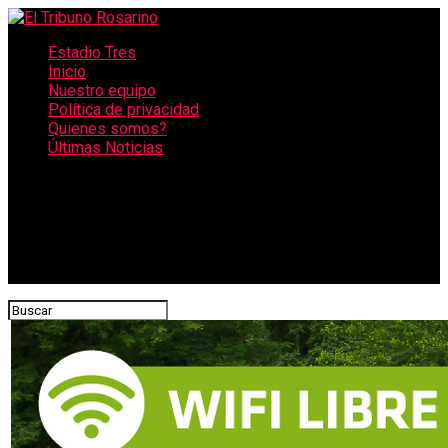
Estadio Tres
Inicio
Nuestro equipo
Política de privacidad
Quienes somos?
Últimas Noticias
CONECTATE CON NOSOTROS