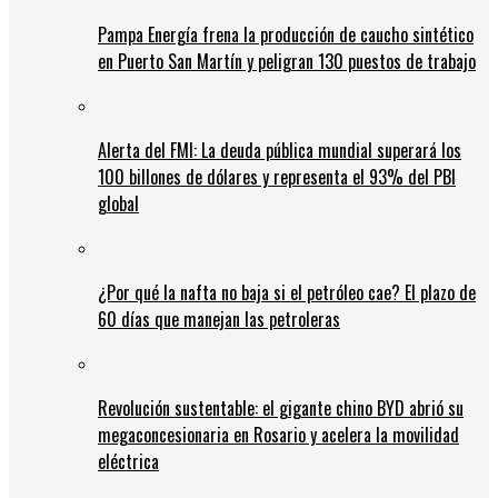
Pampa Energía frena la producción de caucho sintético
en Puerto San Martín y peligran 130 puestos de trabajo
Alerta del FMI: La deuda pública mundial superará los
100 billones de dólares y representa el 93% del PBI
global
¿Por qué la nafta no baja si el petróleo cae? El plazo de
60 días que manejan las petroleras
Revolución sustentable: el gigante chino BYD abrió su
megaconcesionaria en Rosario y acelera la movilidad
eléctrica