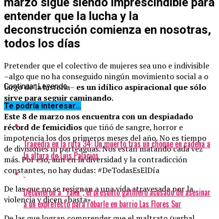
marzo sigue siendo imprescindible para
entender que la lucha y la
deconstrucción comienza en nosotras,
todos los días
Pretender que el colectivo de mujeres sea uno e indivisible
–algo que no ha conseguido ningún movimiento social a o
largo de la historia–
es un idílico aspiracional que sólo
Continuar Leyendo
sirve para seguir caminando.
Te podría interesar...
Este 8 de marzo nos encuentra con un despiadado
récord de femicidios
que tiñó de sangre, horror e
impotencia los dos primeros meses del año. No es tiempo
Tragedia en la ruta 34: Un muerto tras un choque en cadena a
de divisiones ni parteaguas. Nos están matando cada vez
la altura de Luis Palacios
más. Por eso, aún en la diversidad y la contradicción
constantes, no hay dudas: #DeTodasEsElDía
De las que no se resignan a una vida atravesada por la
Detuvieron a “Yaka”, el presunto gatillero acusado de asesinar
violencia y dicen «basta».
a un exprefecto para robarle en barrio Las Flores Sur
De las que logran comprender que el maltrato (verbal,