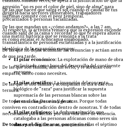
clasismo. Muchas veces, se apela a la justificación de que la
agresión “no es por el color de piel, sino de alma” para
De las que hacen que salga el sol cuando el caudal de tus
dirigirla hacia sectores vulnerables, trabajadores
lágrimas compite con el peor temporal.
precarizados o personas racializadas.
De las que mandan un «¿cómo andamos?», a las 7 am,
Al respecto, la activista remarca que la expresión esconde
cuando salir de la cama y recordar lo que te espera afuera
una matriz histórica que se remonta a la trata
es como escalar el Aconcagua enjabonado.
transatlántica de personas esclavizadas y a la justificación
ideológica de la expansión europea:
De las que no dejan acumular las denuncias y actúan antes
de que sea tarde.
El pilar económico:
La explotación de mano de obra
esclavizada como base del desarrollo del continente
De las que son familia, aún sin serlo, y te abrazan con
europeo.
empatía, tanto como necesites.
El pilar científico:
La invención del concepto
De las que sí son familia y acompañan tu día a día con
biológico de “raza” para justificar la supuesta
ternura.
supremacía de las personas blancas sobre las
De todas es el día. De unas y de otras. Porque todas
personas negras e indígenas.
conviven en contradicción dentro de nosotras. Y de todas
El pilar religioso:
La deshumanización que
necesitamos para luchar por una vida libre de violencia.
catalogaba a las personas africanas como seres sin
De todas es el día.
De unas, porque sin ellas el séptimo
alma para legitimar su sometimiento.