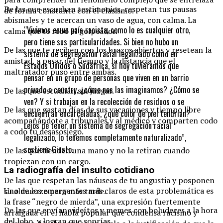
De las que escuchan testimonios, respetan tus pausas
de forma constante con el clasismo.
abismales y te acercan un vaso de agua, con calma. La
“Vivimos en un país racista, como lo es cualquier otro,
calma que te robó el golpeador.
pero tiene sus particularidades. Si bien no hubo un
De las que te reciben con los brazos abiertos y resetean la
sistema de segregación racial legalizado como en
amistad, a pesar del tiempo y la distancia que el
Estados Unidos o Sudáfrica, si hoy tuviéramos que
maltratador puso entre ambas.
pensar en un grupo de personas que viven en un barrio
privado o country, ¿cómo nos las imaginamos? ¿Cómo se
De las que escuchan sin juzgar.
ven? Y si trabajan en la recolección de residuos o se
De las que gastan días de sus vacaciones y tiempo libre
encuentran encarceladas, ¿qué color de piel tendrían?
acompañándote a tribunales y al médico y comparten codo
Lejos de tener un sistema de segregación racial
a codo tu desasosiego.
legalizado, lo tenemos completamente naturalizado”,
sostiene Giusto.
De las que tienden una mano y no la retiran cuando
tropiezan con un cargo.
La radiografía del insulto cotidiano
De las que respetan las náuseas de tu angustia y posponen
Uno de los emergentes más claros de esta problemática es
su almuerzo para más tarde.
la frase “negro de mierda”, una expresión fuertemente
De las que envían videítos y memes con boludeces a la hora
arraigada en el habla popular que condensa racismo y
del lobo, y logran que sonrías.