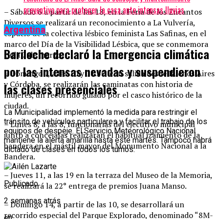
preventivo para proteger la casa ante intensas lluvias
– Sábado 6 a partir de las 18, en la Feria de los Encantos
Diversos se realizará un reconocimiento a La Vulvería,
Argentina
espacio de la colectiva lésbico feminista Las Safinas, en el
marco del Día de la Visibilidad Lésbica, que se conmemora
Bariloche declaró la Emergencia climática
cada 7 de marzo.
por las intensas nevadas y suspendieron
– Domingo 7, a las 10 y 11.30 con salida desde Buenos Aires
y Córdoba, se realizarán las caminatas con historia de
las clases presenciales
mujeres, un recorrido guiado por el casco histórico de la
ciudad.
La Municipalidad implementó la medida para restringir el
tránsito de vehículos particulares y facilitar el trabajo de los
– Lunes 8, a las 8, funcionarias del ejecutivo municipal
equipos de despeje. El Servicio Meteorológico Nacional
junto a concejalas realizarán el habitual izamiento de la
mantiene la alerta amarilla hasta este martes. Tampoco habrá
bandera en el mástil mayor del Monumento Nacional a la
dictado de clases en todos los turnos.
Bandera.
– Jueves 11, a las 19 en la terraza del Museo de la Memoria,
Publicado
se realizará la 22° entrega de premios Juana Manso.
2 semanas atrás
– Domingo 14, a partir de las 10, se desarrollará un
recorrido especial del Parque Explorado, denominado “8M-
en