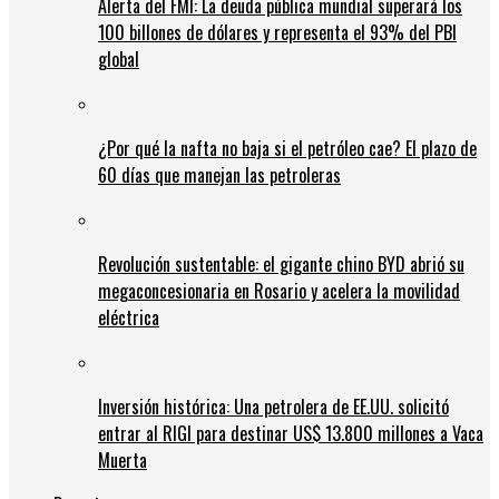
Alerta del FMI: La deuda pública mundial superará los
100 billones de dólares y representa el 93% del PBI
global
¿Por qué la nafta no baja si el petróleo cae? El plazo de
60 días que manejan las petroleras
Revolución sustentable: el gigante chino BYD abrió su
megaconcesionaria en Rosario y acelera la movilidad
eléctrica
Inversión histórica: Una petrolera de EE.UU. solicitó
entrar al RIGI para destinar US$ 13.800 millones a Vaca
Muerta