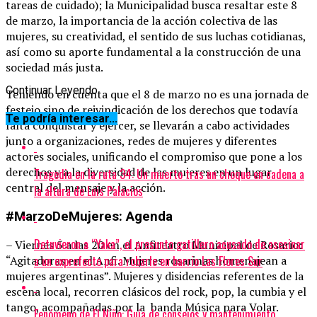
tareas de cuidado); la Municipalidad busca resaltar este 8
de marzo, la importancia de la acción colectiva de las
mujeres, su creatividad, el sentido de sus luchas cotidianas,
así como su aporte fundamental a la construcción de una
sociedad más justa.
Continuar Leyendo
Teniendo en cuenta que el 8 de marzo no es una jornada de
festejo sino de reivindicación de los derechos que todavía
Te podría interesar...
falta conquistar y ejercer, se llevarán a cabo actividades
junto a organizaciones, redes de mujeres y diferentes
actores sociales, unificando el compromiso que pone a los
derechos y a la diversidad de las mujeres en un lugar
Tragedia en la ruta 34: Un muerto tras un choque en cadena a
central del mensaje y la acción.
la altura de Luis Palacios
#MarzoDeMujeres: Agenda
Detuvieron a “Yaka”, el presunto gatillero acusado de asesinar
– Viernes 5 a las 20 en el Anfiteatro Municipal de Rosario:
a un exprefecto para robarle en barrio Las Flores Sur
“Agitadoras en el Anfi. Mujeres rosarinas homenajean a
mujeres argentinas”. Mujeres y disidencias referentes de la
escena local, recorren clásicos del rock, pop, la cumbia y el
tango, acompañadas por la banda Música para Volar.
Fenómeno de El Niño: Guía de consejos y mantenimiento