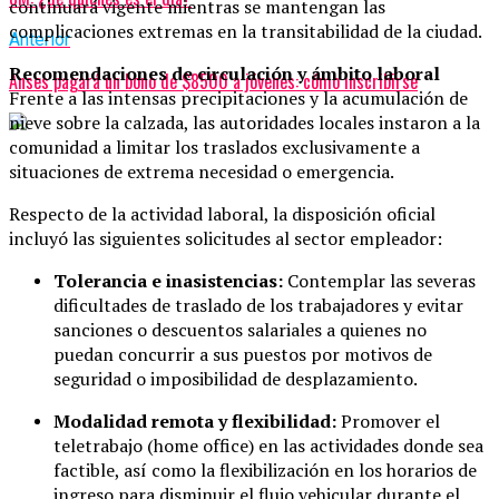
continuará vigente mientras se mantengan las
complicaciones extremas en la transitabilidad de la ciudad.
Anterior
Recomendaciones de circulación y ámbito laboral
Anses pagará un bono de $8500 a jóvenes: cómo inscribirse
Frente a las intensas precipitaciones y la acumulación de
nieve sobre la calzada, las autoridades locales instaron a la
comunidad a limitar los traslados exclusivamente a
situaciones de extrema necesidad o emergencia.
Respecto de la actividad laboral, la disposición oficial
incluyó las siguientes solicitudes al sector empleador:
Tolerancia e inasistencias:
Contemplar las severas
dificultades de traslado de los trabajadores y evitar
sanciones o descuentos salariales a quienes no
puedan concurrir a sus puestos por motivos de
seguridad o imposibilidad de desplazamiento.
Modalidad remota y flexibilidad:
Promover el
teletrabajo (home office) en las actividades donde sea
factible, así como la flexibilización en los horarios de
ingreso para disminuir el flujo vehicular durante el