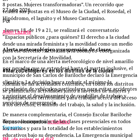
8 postas. Mujeres transformadoras”. Un recorrido que
27 julio 2026
tendrá sus postas en el Museo de la Ciudad, el Rosedal, el
Hipódromo, el laguito y el Museo Castagnino.
Por
-Jueves 18, de 19 a 21, se realizará el conversatorio
Ailén Lazarte
“Espacios públicos ¿para quiénes? El derecho a la ciudad
desde una mirada feminista y la movilidad como un medio
Alerta meteorológico y suspensión de clases
para ese derecho”. Actividad (vía zoom) co-coorganizada
con la Secretaría de Movilidad.
En el marco de una alerta meteorológico de nivel amarillo
por nevadas que se extenderá hasta el martes inclusive, el
#MarzoDeMujeres en los distritos de la ciudad
municipio de San Carlos de Bariloche declaró la Emergencia
climática. La decisión busca reducir al mínimo la
Además de las actividades centrales, en todos los distritos
circulación de vehículos particulares para evitar accidentes
se planificaron actividades junto a las redes de mujeres y
y priorizar el desplazamiento de cuadrillas de trabajo y
organizaciones territoriales para trabajar acerca del acceso
servicios de emergencia.
a los derechos, el mundo del trabajo, la salud y la inclusión.
De manera complementaria, el Consejo Escolar Bariloche
dispuso la suspensión de las clases presenciales en todos
Temas relacionados:
actualidad
Siguente
los turnos y para la totalidad de los establecimientos
educativos bajo su dependencia. La Emergencia municipal
8M: ¿de quiénes es el día?