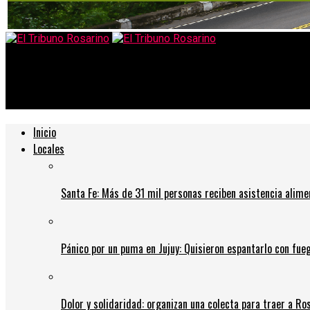
El Tribuno Rosarino
A pesar de la segunda ola, hay 80% de reservas en el turismo r
Inicio
Locales
Santa Fe: Más de 31 mil personas reciben asistencia alime
Pánico por un puma en Jujuy: Quisieron espantarlo con fue
Dolor y solidaridad: organizan una colecta para traer a Ros