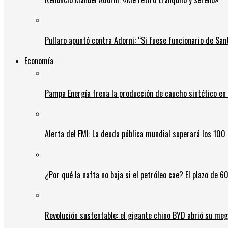
Pullaro apuntó contra Adorni: “Si fuese funcionario de Sant
Economía
Pampa Energía frena la producción de caucho sintético en 
Alerta del FMI: La deuda pública mundial superará los 100 
¿Por qué la nafta no baja si el petróleo cae? El plazo de 
Revolución sustentable: el gigante chino BYD abrió su meg