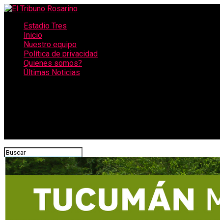
Estadio Tres
Inicio
Nuestro equipo
Política de privacidad
Quienes somos?
Últimas Noticias
CONECTATE CON NOSOTROS