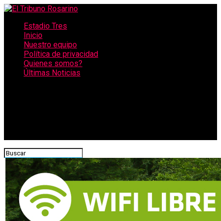
Estadio Tres
Inicio
Nuestro equipo
Política de privacidad
Quienes somos?
Últimas Noticias
CONECTATE CON NOSOTROS