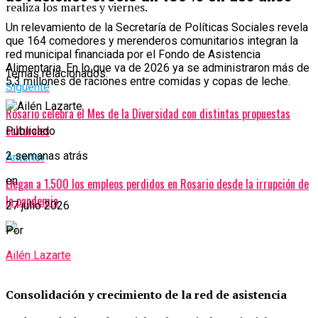
realiza los martes y viernes.
Un relevamiento de la Secretaría de Políticas Sociales revela
que 164 comedores y merenderos comunitarios integran la
red municipal financiada por el Fondo de Asistencia
Alimentaria. En lo que va de 2026 ya se administraron más de
Temas relacionados:
5,3 millones de raciones entre comidas y copas de leche.
Siguente
Rosario celebra el Mes de la Diversidad con distintas propuestas
culturales
Publicado
2 semanas atrás
Anterior
en
Llegan a 1.500 los empleos perdidos en Rosario desde la irrupción de
la pandemia
27 julio 2026
Por
Ailén Lazarte
Consolidación y crecimiento de la red de asistencia