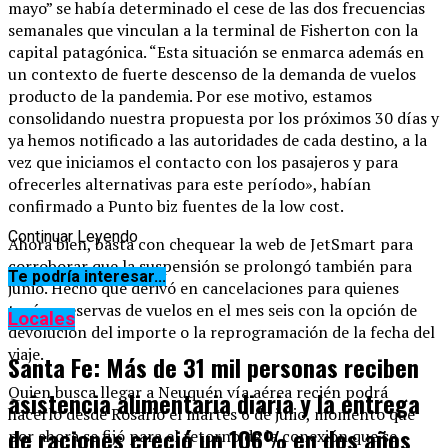
mayo” se había determinado el cese de las dos frecuencias
semanales que vinculan a la terminal de Fisherton con la
capital patagónica. “Esta situación se enmarca además en
un contexto de fuerte descenso de la demanda de vuelos
producto de la pandemia. Por ese motivo, estamos
consolidando nuestra propuesta por los próximos 30 días y
ya hemos notificado a las autoridades de cada destino, a la
vez que iniciamos el contacto con los pasajeros y para
ofrecerles alternativas para este período», habían
confirmado a Punto biz fuentes de la low cost.
Continuar Leyendo
Ahora bien, basta con chequear la web de JetSmart para
corroborar que la suspensión se prolongó también para
Te podría interesar...
junio. Hecho que derivó en cancelaciones para quienes
tenían reservas de vuelos en el mes seis con la opción de
Locales
devolución del importe o la reprogramación de la fecha del
viaje.
Santa Fe: Más de 31 mil personas reciben
Quien busca llegar a Neuquén vía aérea recién podrá
asistencia alimentaria diaria y la entrega
hacerlo desde Rosario el martes 6 de julio, momento que
de raciones creció un 106% en dos años
por ahora se fijó para el retorno de la conexión que se