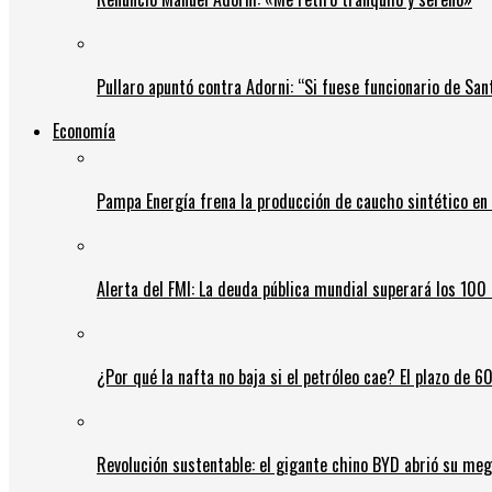
Pullaro apuntó contra Adorni: “Si fuese funcionario de Sant
Economía
Pampa Energía frena la producción de caucho sintético en 
Alerta del FMI: La deuda pública mundial superará los 100 
¿Por qué la nafta no baja si el petróleo cae? El plazo de 
Revolución sustentable: el gigante chino BYD abrió su meg