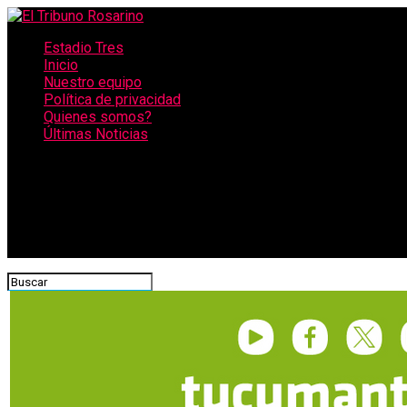
Estadio Tres
Inicio
Nuestro equipo
Política de privacidad
Quienes somos?
Últimas Noticias
CONECTATE CON NOSOTROS