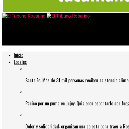
El Tribuno Rosarino
Afirman que la vacuna de AstraZeneca es efectiva contra la vari
Inicio
Locales
Santa Fe: Más de 31 mil personas reciben asistencia alime
Pánico por un puma en Jujuy: Quisieron espantarlo con fue
Dolor y solidaridad: organizan una colecta para traer a Ros