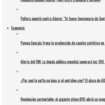
Pullaro apuntó contra Adorni: “Si fuese funcionario de Sant
Economía
Pampa Energía frena la producción de caucho sintético en 
Alerta del FMI: La deuda pública mundial superará los 100 
¿Por qué la nafta no baja si el petróleo cae? El plazo de 
Revolución sustentable: el gigante chino BYD abrió su meg