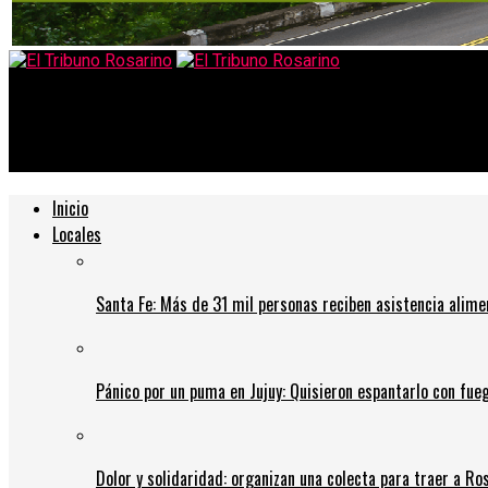
El Tribuno Rosarino
Las diversas secuelas post covid que se están viendo en Rosario
Inicio
Locales
Santa Fe: Más de 31 mil personas reciben asistencia alime
Pánico por un puma en Jujuy: Quisieron espantarlo con fue
Dolor y solidaridad: organizan una colecta para traer a Ros