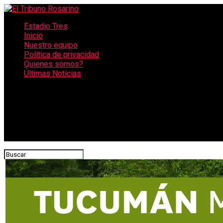
Estadio Tres
Inicio
Nuestro equipo
Política de privacidad
Quienes somos?
Últimas Noticias
CONECTATE CON NOSOTROS