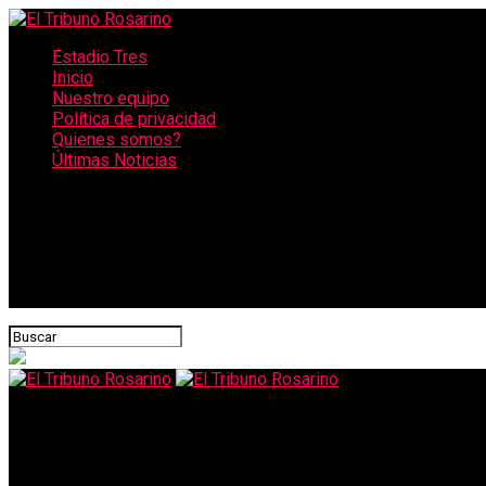
Estadio Tres
Inicio
Nuestro equipo
Política de privacidad
Quienes somos?
Últimas Noticias
CONECTATE CON NOSOTROS
El Tribuno Rosarino
Allanan una sede de Sport Club por administración fraudulenta