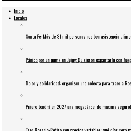
Inicio
Locales
Santa Fe: Más de 31 mil personas reciben asistencia alime
Pánico por un puma en Jujuy: Quisieron espantarlo con fue
Dolor y solidaridad: organizan una colecta para traer a Ros
Piñero tendrá en 2027 una megacárcel de máxima seguridad
Tren Rosario-Retiro con precios variables: qué días será m