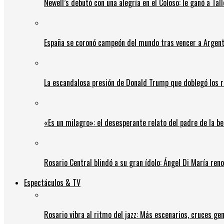
Newell’s debutó con una alegría en el Coloso: le ganó a Tal
España se coronó campeón del mundo tras vencer a Argent
La escandalosa presión de Donald Trump que doblegó los r
«Es un milagro»: el desesperante relato del padre de la b
Rosario Central blindó a su gran ídolo: Ángel Di María ren
Espectáculos & TV
Rosario vibra al ritmo del jazz: Más escenarios, cruces gen