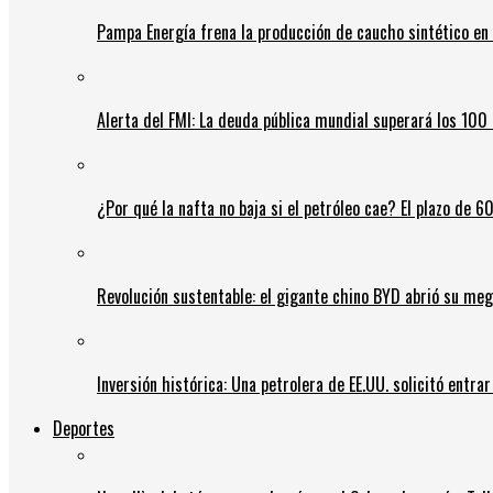
Pampa Energía frena la producción de caucho sintético en 
Alerta del FMI: La deuda pública mundial superará los 100 
¿Por qué la nafta no baja si el petróleo cae? El plazo de 
Revolución sustentable: el gigante chino BYD abrió su meg
Inversión histórica: Una petrolera de EE.UU. solicitó entr
Deportes