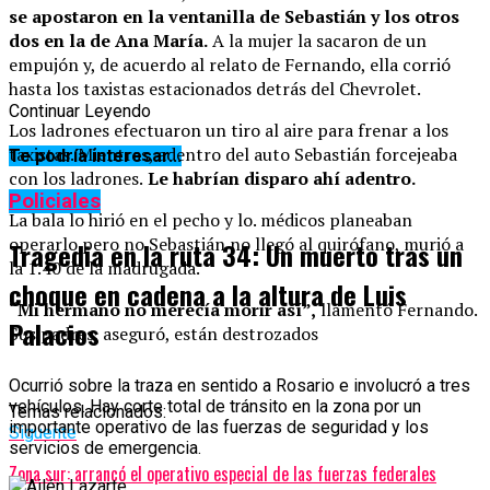
se apostaron en la ventanilla de Sebastián y los otros
dos en la de Ana María.
A la mujer la sacaron de un
empujón y, de acuerdo al relato de Fernando, ella corrió
hasta los taxistas estacionados detrás del Chevrolet.
Continuar Leyendo
Los ladrones efectuaron un tiro al aire para frenar a los
taxistas. Mientras, adentro del auto Sebastián forcejeaba
Te podría interesar...
con los ladrones.
Le habrían disparo ahí adentro.
Policiales
La bala lo hirió en el pecho y lo. médicos planeaban
operarlo pero no Sebastián no llegó al quirófano, murió a
Tragedia en la ruta 34: Un muerto tras un
la 1.40 de la madrugada.
choque en cadena a la altura de Luis
“Mi hermano no merecía morir así”,
llamentó Fernando.
Palacios
Sus padres, aseguró, están destrozados
Ocurrió sobre la traza en sentido a Rosario e involucró a tres
vehículos. Hay corte total de tránsito en la zona por un
Temas relacionados:
importante operativo de las fuerzas de seguridad y los
Siguente
servicios de emergencia.
Zona sur: arrancó el operativo especial de las fuerzas federales