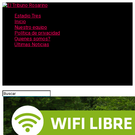
Estadio Tres
Inicio
Nuestro equipo
Política de privacidad
Quienes somos?
Últimas Noticias
CONECTATE CON NOSOTROS