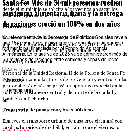
Santa Fe: Más de 31 mil personas reciben
A los fines de tener una ciudad más ordenada y limpia,
desde el municipio se solicita a los vecinos no sacar los
asistencia alimentaria diaria y la entrega
residuos la jornada del 1 ° de enero.
de raciones creció un 106% en dos años
Cementerios
Los cementerios El Salvador y La Piedad abrirán sus
Un relevamiento de la Secretaría de Políticas Sociales revela
que 164 comedores y merenderos comunitarios integran la
puertas en horarios habituales, de 8 a 18. Habrá atención
red municipal financiada por el Fondo de Asistencia
con guardia mínima. Se realizarán inhumaciones.
Alimentaria. En lo que va de 2026 ya se administraron más de
5,3 millones de raciones entre comidas y copas de leche.
Control y Convivencia
Personal de la Unidad Regional II de la Policía de Santa Fe
estará reforzando las tareas de prevención y control en las
Publicado
peatonales.
Además, se prevé un operativo especial en la
1 semana atrás
zona de la costanera central y del norte de la ciudad y
también en Pichincha.
en
Transporte de pasajeros y bicis públicas
27 julio 2026
El jueves el transporte urbano de pasajeros circulará con
Por
cuadros horarios de día hábil, en tanto que el viernes lo