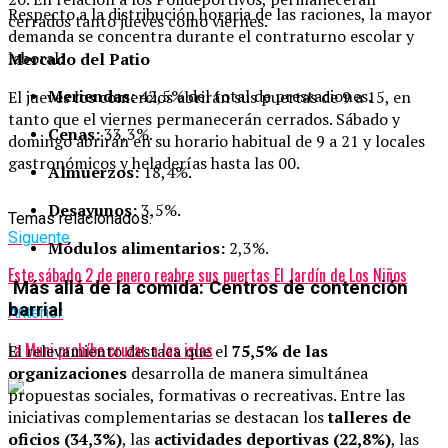
Respecto a la distribución horaria de las raciones, la mayor
cerrados tanto jueves como viernes.
demanda se concentra durante el contraturno escolar y
laboral:
Mercado del Patio
Meriendas:
42,5% del total de prestaciones.
El jueves los comercios abrirán sus puertas de 9 a 15, en
tanto que el viernes permanecerán cerrados.
Sábado y
Cenas:
33,3%.
domingo abrirán en su horario habitual de 9 a 21 y locales
gastronómicos y heladerías hasta las 00.
Almuerzos:
18,4%.
Desayunos:
3,5%.
Temas relacionados:
Siguente
Módulos alimentarios:
2,3%.
Este sábado 2 de enero reabre sus puertas El Jardín de Los Niños
Más allá de la comida: Centros de contención
barrial
Anterior
La Muni prohíbe cruzar a las islas
El relevamiento destaca que el
75,5% de las
organizaciones
desarrolla de manera simultánea
propuestas sociales, formativas o recreativas. Entre las
iniciativas complementarias se destacan los
talleres de
oficios (34,3%)
, las
actividades deportivas (22,8%)
, las