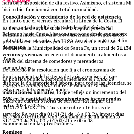
Ailén Lazarte
hará bajo disposición de día festivo. Asimismo, e
l sistema Mi
bici tu bici funcionará con total normalidad.
Consolidación y crecimiento de la red de asistencia
En tanto que e
l viernes circulará la Línea de la Costa.
El
primer servicio saldrá a las 8 desde calle Rioja y Av.
La demanda de ayuda social en la capital provincial
Belgrano hacia Costa Alta; en tanto que desde zona norte
continúa mostrando una curva ascendente. Según datos
sale el último servicio a las 21:25. Lo mismo ocurrirá el fin
preliminares relevados por la Secretaría de Políticas
de semana.
Sociales de la Municipalidad de Santa Fe, un total de
31.134
vecinos y vecinas
acceden cotidianamente a alimentos a
Taxis
través del sistema de comedores y merenderos
comunitarios.
De acuerdo a la resolución que fija el cronograma de
funcionamiento del sistema de taxis y remises, el que
La política pública, sostenida mediante el
Fondo de
dispone la obligatoriedad laboral para todas las licencias, se
Asistencia Alimentaria
, cubre actualmente a
164
estableció del siguiente modo:
instituciones barriales
, lo que refleja un incremento del
36% en la cantidad de organizaciones incorporadas
Taxis que cubren 8 horas de servicio:
RA impar: día
entre 2024 y 2026.
01/01/20 de 08 a 16.
Taxis que cubren 16 horas de
servicio:
RA par: día 01/01/21 de 16 a 00.
RA impar: días
Este salto territorial vino acompañado de un aumento
31/12/20 de 20 a 00 y 01/01/21 de 00 a 08
exponencial en las prestaciones:
Remises