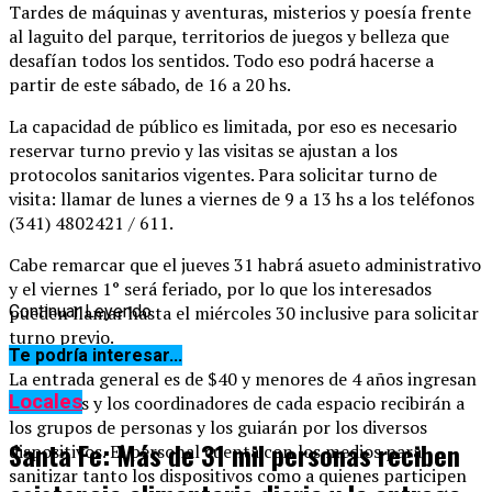
Tardes de máquinas y aventuras, misterios y poesía frente
al laguito del parque, territorios de juegos y belleza que
desafían todos los sentidos. Todo eso podrá hacerse a
partir de este sábado, de 16 a 20 hs.
La capacidad de público es limitada, por eso es necesario
reservar turno previo y las visitas se ajustan a los
protocolos sanitarios vigentes. Para solicitar turno de
visita: llamar de lunes a viernes de 9 a 13 hs a los teléfonos
(341) 4802421 / 611.
Cabe remarcar que el jueves 31 habrá asueto administrativo
y el viernes 1° será feriado, por lo que los interesados
pueden llamar hasta el miércoles 30 inclusive para solicitar
Continuar Leyendo
turno previo.
Te podría interesar...
La entrada general es de $40 y menores de 4 años ingresan
Locales
gratis. Las y los coordinadores de cada espacio recibirán a
los grupos de personas y los guiarán por los diversos
Santa Fe: Más de 31 mil personas reciben
dispositivos. El personal cuenta con los medios para
sanitizar tanto los dispositivos como a quienes participen