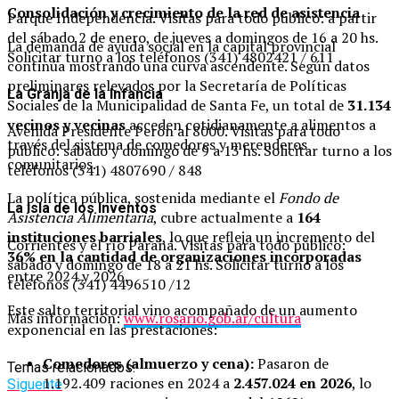
Consolidación y crecimiento de la red de asistencia
Parque Independencia. Visitas para todo público: a partir
del sábado 2 de enero, de jueves a domingos de 16 a 20 hs.
La demanda de ayuda social en la capital provincial
Solicitar turno a los teléfonos (341) 4802421 / 611
continúa mostrando una curva ascendente. Según datos
preliminares relevados por la Secretaría de Políticas
La Granja de la Infancia
Sociales de la Municipalidad de Santa Fe, un total de
31.134
vecinos y vecinas
acceden cotidianamente a alimentos a
Avenida Presidente Perón al 8000. Visitas para todo
través del sistema de comedores y merenderos
público: sábado y domingo de 9 a 13 hs. Solicitar turno a los
comunitarios.
teléfonos (341) 4807690 / 848
La política pública, sostenida mediante el
Fondo de
La Isla de los Inventos
Asistencia Alimentaria
, cubre actualmente a
164
instituciones barriales
, lo que refleja un incremento del
Corrientes y el río Paraná. Visitas para todo público:
36% en la cantidad de organizaciones incorporadas
sábado y domingo de 18 a 21 hs. Solicitar turno a los
entre 2024 y 2026.
teléfonos (341) 4496510 /12
Este salto territorial vino acompañado de un aumento
Más información:
www.rosario.gob.ar/cultura
exponencial en las prestaciones:
Comedores (almuerzo y cena):
Pasaron de
Temas relacionados:
1.192.409 raciones en 2024 a
2.457.024 en 2026
, lo
Siguente