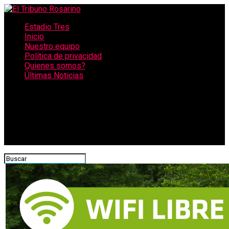
Estadio Tres
Inicio
Nuestro equipo
Política de privacidad
Quienes somos?
Últimas Noticias
CONECTATE CON NOSOTROS