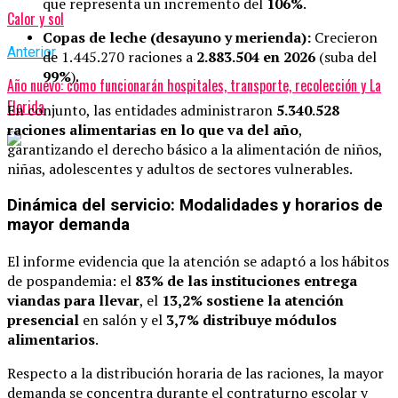
que representa un incremento del
106%
.
Calor y sol
Copas de leche (desayuno y merienda):
Crecieron
Anterior
de 1.445.270 raciones a
2.883.504 en 2026
(suba del
99%
).
Año nuevo: cómo funcionarán hospitales, transporte, recolección y La
Florida
En conjunto, las entidades administraron
5.340.528
raciones alimentarias en lo que va del año
,
garantizando el derecho básico a la alimentación de niños,
niñas, adolescentes y adultos de sectores vulnerables.
Dinámica del servicio: Modalidades y horarios de
mayor demanda
El informe evidencia que la atención se adaptó a los hábitos
de pospandemia: el
83% de las instituciones entrega
viandas para llevar
, el
13,2% sostiene la atención
presencial
en salón y el
3,7% distribuye módulos
alimentarios
.
Respecto a la distribución horaria de las raciones, la mayor
demanda se concentra durante el contraturno escolar y