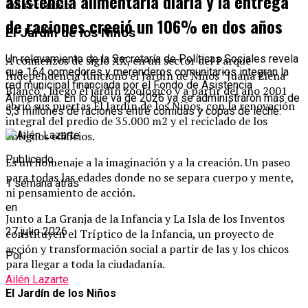
asistencia alimentaria diaria y la entrega
del recorrido.
de raciones creció un 106% en dos años
El Jardín de los Niños
Un relevamiento de la Secretaría de Políticas Sociales revela
A comienzos de siglo XX, en un sector del Parque
que 164 comedores y merenderos comunitarios integran la
Independencia funcionó el Jardín de Niños “Juana Elena
red municipal financiada por el Fondo de Asistencia
Blanco”, luego el jardín zoológico y a partir del año 2001
Alimentaria. En lo que va de 2026 ya se administraron más de
abrió sus puertas El Jardín de los Niños, con la renovación
5,3 millones de raciones entre comidas y copas de leche.
integral del predio de 35.000 m2 y el reciclado de los
antiguos edificios.
Publicado
Es un homenaje a la imaginación y a la creación. Un paseo
para todas las edades donde no se separa cuerpo y mente,
1 semana atrás
ni pensamiento de acción.
en
Junto a La Granja de la Infancia y La Isla de los Inventos
27 julio 2026
constituyen el Tríptico de la Infancia, un proyecto de
acción y transformación social a partir de las y los chicos
Por
para llegar a toda la ciudadanía.
Ailén Lazarte
El Jardín de los Niños