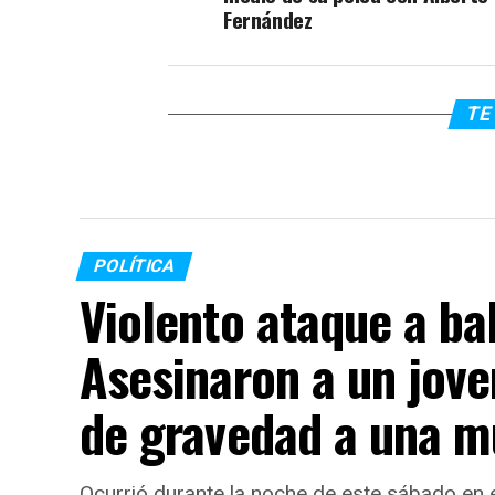
Fernández
TE 
POLÍTICA
Violento ataque a ba
Asesinaron a un jove
de gravedad a una m
Ocurrió durante la noche de este sábado en e