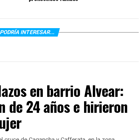
PODRÍA INTERESAR...
lazos en barrio Alvear:
n de 24 años e hirieron
ujer
l cruce de Cagancha y Cafferata, en la zona