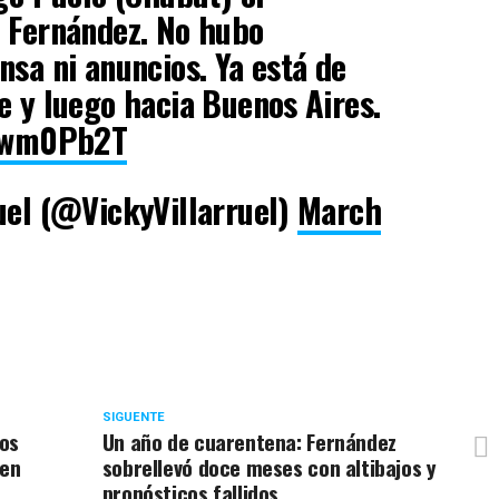
o Fernández. No hubo
nsa ni anuncios. Ya está de
e y luego hacia Buenos Aires.
l1wm0Pb2T
uel (@VickyVillarruel)
March
SIGUENTE
sos
Un año de cuarentena: Fernández
 en
sobrellevó doce meses con altibajos y
pronósticos fallidos