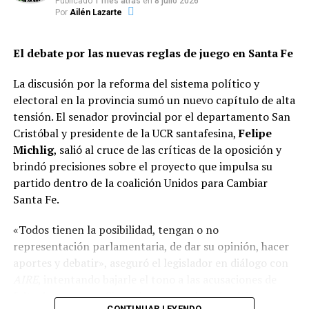
Publicado
1 mes atrás
en
8 julio 2026
consecutivo para la fórmula de Gobernador y
Por
Ailén Lazarte
Vicegobernador (hoy prohibido en Santa Fe), al
tiempo que se busca fijar un tope a las
El debate por las nuevas reglas de juego en Santa Fe
reelecciones indefinidas para legisladores,
intendentes y concejales.
La discusión por la reforma del sistema político y
electoral en la provincia sumó un nuevo capítulo de alta
Modernización del sistema judicial y de
tensión. El senador provincial por el departamento San
seguridad:
Adecuar las garantías
Cristóbal y presidente de la UCR santafesina,
Felipe
constitucionales al nuevo Código Procesal Penal,
Michlig
, salió al cruce de las críticas de la oposición y
fortaleciendo el rol del Ministerio Público de la
brindó precisiones sobre el proyecto que impulsa su
Acusación (MPA) y otorgando rango
partido dentro de la coalición Unidos para Cambiar
constitucional a herramientas clave de seguridad
Santa Fe.
pública.
«Todos tienen la posibilidad, tengan o no
representación parlamentaria, de dar su opinión, hacer
Eliminación de privilegios y fueros:
Reformas
aportes y debatir», aseguró el legislador en diálogo con
en la inmunidad parlamentaria para que
AIRE
, intentando bajarle el tono a las acusaciones de
cualquier funcionario pueda ser investigado sin
falta de consenso. Sin embargo, no ahorró críticas para
trabas judiciales, garantizando el principio de
CONTINUAR LEYENDO