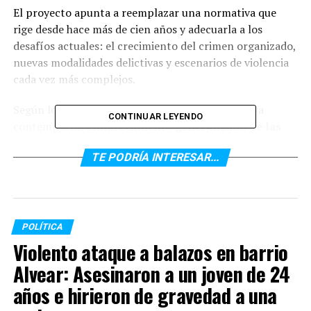
El proyecto apunta a reemplazar una normativa que
rige desde hace más de cien años y adecuarla a los
desafíos actuales: el crecimiento del crimen organizado,
nuevas modalidades delictivas y escenarios de violencia
cada vez más complejos.
Según lo informado de manera oficial, la iniciativa
CONTINUAR LEYENDO
contempla un
endurecimiento generalizado de las
sanciones
para delitos considerados de alto impacto
TE PODRÍA INTERESAR...
social, como homicidios, robos agravados, narcotráfico,
trata de personas y delitos vinculados a explotación
sexual infantil.
Uno de los puntos más relevantes es la decisión de
POLÍTICA
eliminar la prescripción
en casos como
abuso sexual
Violento ataque a balazos en barrio
y
homicidio agravado
, lo que permitirá investigar y
Alvear: Asesinaron a un joven de 24
juzgar estos hechos sin límite temporal. La reforma
años e hirieron de gravedad a una
también refuerza la premisa de que las condenas se
cumplan de manera efectiva.