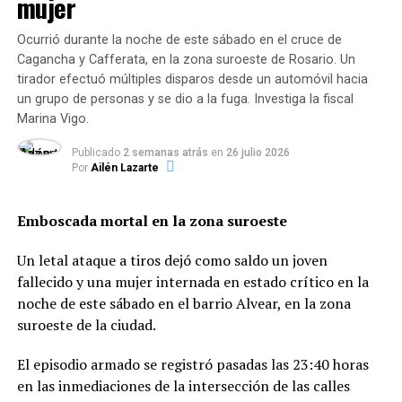
mujer
La propuesta incorpora además una
redefinición de la
Ocurrió durante la noche de este sábado en el cruce de
prisión perpetua
: dejaría de estar sujeta a topes
Cagancha y Cafferata, en la zona suroeste de Rosario. Un
temporales y pasaría a equivaler a un encarcelamiento
tirador efectuó múltiples disparos desde un automóvil hacia
de por vida para los delitos más graves, como el
un grupo de personas y se dio a la fuga. Investiga la fiscal
homicidio agravado.
Marina Vigo.
Publicado
2 semanas atrás
en
26 julio 2026
El envío del nuevo Código Penal se articula con otras
Por
Ailén Lazarte
reformas impulsadas por el Ejecutivo, entre ellas la
implementación plena del Sistema Acusatorio —que
Emboscada mortal en la zona suroeste
asigna a los fiscales la dirección de las investigaciones y
acelera los procesos judiciales— y la reducción de la edad
Un letal ataque a tiros dejó como saldo un joven
de imputabilidad.
fallecido y una mujer internada en estado crítico en la
noche de este sábado en el barrio Alvear, en la zona
“Cumplimos con el mandato social de terminar con la
suroeste de la ciudad.
inseguridad”, señala el mensaje institucional que
acompaña la propuesta, que coloca el foco en las
El episodio armado se registró pasadas las 23:40 horas
víctimas y busca una respuesta penal más estricta por
en las inmediaciones de la intersección de las calles
parte del Estado.