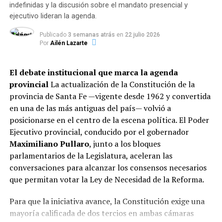
indefinidas y la discusión sobre el mandato presencial y
De acuerdo con las primeras reconstrucciones
ejecutivo lideran la agenda.
realizadas por la Fiscalía, el ataque fue ejecutado por un
Publicado
3 semanas atrás
en
22 julio 2026
hombre —cuya identidad aún no fue establecida— que
Por
Ailén Lazarte
arribó a la zona a bordo de un automóvil. Sin descender
del vehículo, abrió fuego de manera directa hacia un
El debate institucional que marca la agenda
grupo de personas que se encontraba reunido en la vía
provincial
La actualización de la Constitución de la
pública y se dio a la fuga inmediatamente.
provincia de Santa Fe —vigente desde 1962 y convertida
en una de las más antiguas del país— volvió a
La fiscal de la Unidad de Homicidios Dolosos,
Marina
posicionarse en el centro de la escena política. El Poder
Vigo
, ordenó la intervención del Gabinete
Ejecutivo provincial, conducido por el gobernador
Criminalístico de la Policía de Investigaciones (PDI)
Maximiliano Pullaro
, junto a los bloques
para efectuar:
parlamentarios de la Legislatura, aceleran las
conversaciones para alcanzar los consensos necesarios
Relevamiento integral y levantamiento de rastros
que permitan votar la Ley de Necesidad de la Reforma.
en la escena del crimen.
Para que la iniciativa avance, la Constitución exige una
Toma de testimonios a vecinos y testigos
mayoría calificada de dos tercios en ambas cámaras
presenciales.