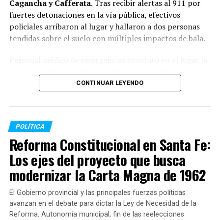
Cagancha y Cafferata
. Tras recibir alertas al 911 por
fuertes detonaciones en la vía pública, efectivos
En el Congreso se anticipa un
debate extenso y de alto
policiales arribaron al lugar y hallaron a dos personas
voltaje político
, que incluirá la discusión sobre el
tendidas sobre el suelo con múltiples impactos de bala.
alcance real de la prisión perpetua, las reglas de
punibilidad para menores y la capacidad del sistema
Personal médico de emergencias constató en el lugar la
penitenciario y judicial para sostener un esquema más
muerte de
Cristian Emanuel Lucero, de 24 años
, quien
rígido. Todo indica que será uno de los debates más
presentó dos heridas de arma de fuego localizadas en el
CONTINUAR LEYENDO
relevantes en materia penal en décadas.
tórax y en la zona del cuello.
En tanto, una joven identificada con las iniciales
N.L.M.
,
POLÍTICA
también de 24 años, sufrió un impacto de bala en la
TEMAS RELACIONADOS:
Reforma Constitucional en Santa Fe:
región abdominal. Fue derivada de urgencia al Hospital
de Emergencias Clemente Álvarez (HECA), donde
SIGUENTE
Los ejes del proyecto que busca
Se fue Bullrich de Seguridad: ¿qué pasa con el Plan
permanece internada con pronóstico reservado y en
Bandera en Rosario?
modernizar la Carta Magna de 1962
estado de extrema gravedad.
ANTERIOR
El Gobierno provincial y las principales fuerzas políticas
Histórico: Rosario se convierte en ciudad autónoma y
La mecánica del ataque y las
avanzan en el debate para dictar la Ley de Necesidad de la
abre una nueva etapa institucional
pericias
Reforma. Autonomía municipal, fin de las reelecciones