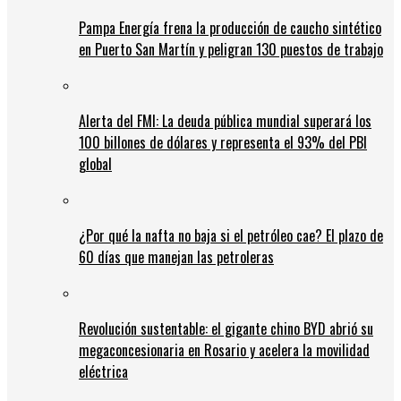
Pampa Energía frena la producción de caucho sintético
en Puerto San Martín y peligran 130 puestos de trabajo
Alerta del FMI: La deuda pública mundial superará los
100 billones de dólares y representa el 93% del PBI
global
¿Por qué la nafta no baja si el petróleo cae? El plazo de
60 días que manejan las petroleras
Revolución sustentable: el gigante chino BYD abrió su
megaconcesionaria en Rosario y acelera la movilidad
eléctrica