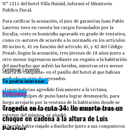
N° 1215 del hotel Villa Huinid, informó el Ministerio
Publico Fiscal.
Para ratificar la acusación, el juez de garantías Juan Pablo
Laurenz tuvo en cuenta los cargos formulados por la
fiscalía, «esto es homicidio agravado en grado de tentativa,
como co-autores de acuerdo a lo normado en los artículos
80 inciso 6, 41 en función del artículo 45, y 42 del Código
Penal».Según la acusación, tres jóvenes de 18 años junto a
otro menor ingresaron mediante un engaño a la habitación
del muchacho que sufrió las heridas, mientras otro menor
Continuar Leyendo
«hacía de campana» en el pasillo del hotel al que habían
arribado en viaje de egresados.
Te podría interesar...
«Luego habrían agredido físicamente a la víctima,
Policiales
mediante golpes de puño hasta lograr desmayarlo, para
luego arrojarlo por la ventana de la habitación donde se
Tragedia en la ruta 34: Un muerto tras un
hospedaban, en el segundo piso, hacia el patio interno
exterior del mismo», se añadió.
choque en cadena a la altura de Luis
El herido había viajado a Bariloche junto a sus compañeros
Palacios