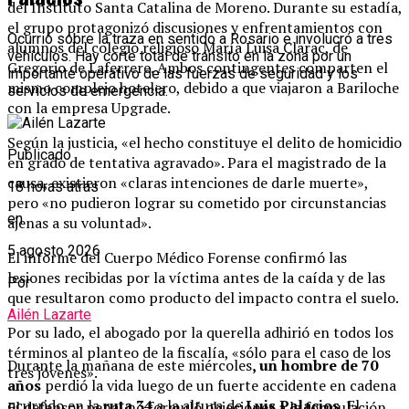
del Instituto Santa Catalina de Moreno. Durante su estadía,
el grupo protagonizó discusiones y enfrentamientos con
Ocurrió sobre la traza en sentido a Rosario e involucró a tres
alumnos del colegio religioso María Luisa Clarac, de
vehículos. Hay corte total de tránsito en la zona por un
Gregorio de Laferrere. Ambos contingentes comparten el
importante operativo de las fuerzas de seguridad y los
mismo complejo hotelero, debido a que viajaron a Bariloche
servicios de emergencia.
con la empresa Upgrade.
Según la justicia, «el hecho constituye el delito de homicidio
Publicado
en grado de tentativa agravado». Para el magistrado de la
causa, existieron «claras intenciones de darle muerte»,
18 horas atrás
pero «no pudieron lograr su cometido por circunstancias
en
ajenas a su voluntad».
5 agosto 2026
El informe del Cuerpo Médico Forense confirmó las
lesiones recibidas por la víctima antes de la caída y de las
Por
que resultaron como producto del impacto contra el suelo.
Ailén Lazarte
Por su lado, el abogado por la querella adhirió en todos los
términos al planteo de la fiscalía, «sólo para el caso de los
Durante la mañana de este miércoles
, un hombre de 70
tres jóvenes».
años
perdió la vida luego de un fuerte accidente en cadena
ocurrido en la
ruta 34
a la altura de
Luis Palacios.
El
El defensor penal no formuló objeciones a la formulación