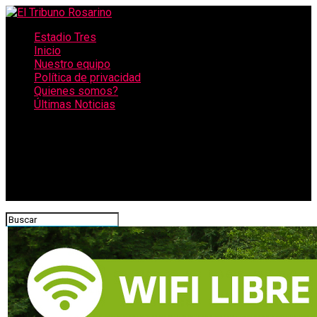
Estadio Tres
Inicio
Nuestro equipo
Política de privacidad
Quienes somos?
Últimas Noticias
CONECTATE CON NOSOTROS