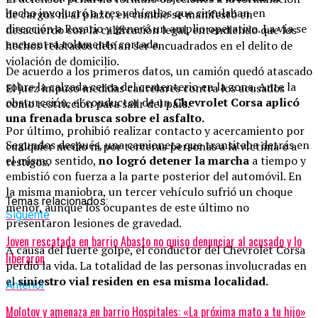
hecho involucró a tres vehículos que circulaban en
de cargos ni al plazo, en cambio se manifestó en
dirección a Rosario y generó un amplio operativo. La vía se
desacuerdo con la calificación legal, entendiendo que los
encuentra tolamente cortada.
hechos relatados debían ser encuadrados en el delito de
violación de domicilio.
De acuerdo a los primeros datos, un camión quedó atascado
sobre la calzada cerca del cementerio en la zona. Ante la
El juez impuso medidas cautelares contra los acusados
obsturcción, el conductor de un
Chevrolet Corsa aplicó
como restricción para salir del país.
una frenada brusca sobre el asfalto.
Por último, prohibió realizar contacto y acercamiento por
Segundos después, una camioneta que transitaba detrás en
cualquier medio ni por terceras personas a la víctima o a
el mismo sentido,
no logró detener la marcha
a tiempo y
testigos.
embistió con fuerza a la parte posterior del automóvil. En
la misma maniobra, un tercer vehículo sufrió un choque
Temas relacionados:
menor, aunque los ocupantes de este último no
Siguente
presentaron lesiones de gravedad.
Joven rescatada en barrio Abasto no quiso denunciar al acusado y lo
A causa del fuerte golpe, el conductor del Chevrolet Corsa
liberaron
perdió la vida. La totalidad de las personas involucradas en
el
siniestro vial residen en esa misma localidad.
Anterior
Molotov y amenaza en barrio Hospitales: «La próxima mato a tu hijo»