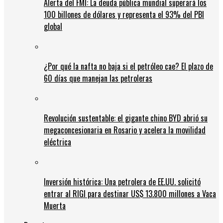
Alerta del FMI: La deuda pública mundial superará los
100 billones de dólares y representa el 93% del PBI
global
¿Por qué la nafta no baja si el petróleo cae? El plazo de
60 días que manejan las petroleras
Revolución sustentable: el gigante chino BYD abrió su
megaconcesionaria en Rosario y acelera la movilidad
eléctrica
Inversión histórica: Una petrolera de EE.UU. solicitó
entrar al RIGI para destinar US$ 13.800 millones a Vaca
Muerta