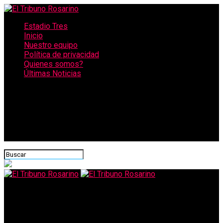
Estadio Tres
Inicio
Nuestro equipo
Política de privacidad
Quienes somos?
Últimas Noticias
CONECTATE CON NOSOTROS
El Tribuno Rosarino
Molotov y amenaza en barrio Hospitales: «La próxima mato a tu