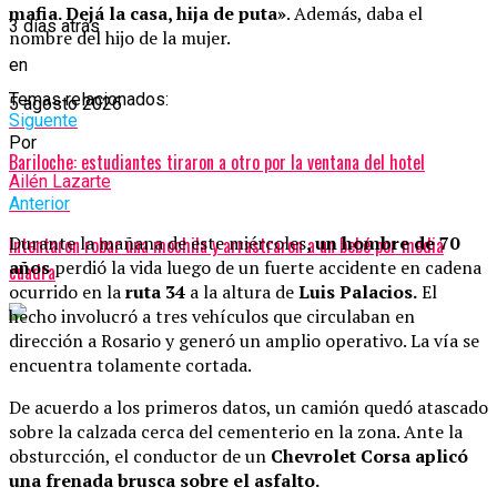
mafia. Dejá la casa, hija de puta»
. Además, daba el
3 días atrás
nombre del hijo de la mujer.
en
Temas relacionados:
5 agosto 2026
Siguente
Por
Bariloche: estudiantes tiraron a otro por la ventana del hotel
Ailén Lazarte
Anterior
Durante la mañana de este miércoles
, un hombre de 70
Intentaron robar una mochila y arrastraron a un bebé por media
años
perdió la vida luego de un fuerte accidente en cadena
cuadra
ocurrido en la
ruta 34
a la altura de
Luis Palacios.
El
hecho involucró a tres vehículos que circulaban en
dirección a Rosario y generó un amplio operativo. La vía se
encuentra tolamente cortada.
De acuerdo a los primeros datos, un camión quedó atascado
sobre la calzada cerca del cementerio en la zona. Ante la
obsturcción, el conductor de un
Chevrolet Corsa aplicó
una frenada brusca sobre el asfalto.