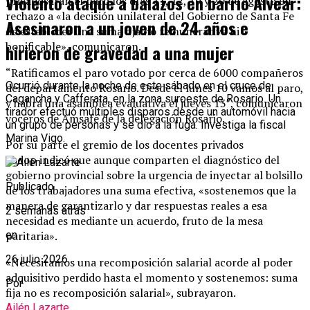
Violento ataque a balazos en barrio Alvear:
privados irán al paro los días 11, 12, 19 y 20 de agosto en
rechazo a «la decisión unilateral del Gobierno de Santa Fe
Asesinaron a un joven de 24 años e
de establecer una suma fija no remunerativa ni
bonificable», comunicaron.
hirieron de gravedad a una mujer
“Ratificamos el paro votado por cerca de 6000 compañeros
Ocurrió durante la noche de este sábado en el cruce de
del departamento Rosario. Desde el lunes 10 vamos al paro,
Cagancha y Cafferata, en la zona suroeste de Rosario. Un
y habrá una asamblea evaluativa el jueves 13″, comunicaron
tirador efectuó múltiples disparos desde un automóvil hacia
voceros de Amsafé de la delegación Rosario.
un grupo de personas y se dio a la fuga. Investiga la fiscal
Marina Vigo.
Por su parte el gremio de los docentes privados
Sadop indicó que aunque comparten el diagnóstico del
gobierno provincial sobre la urgencia de inyectar al bolsillo
Publicado
de los trabajadores una suma efectiva, «sostenemos que la
manera de garantizarlo y dar respuestas reales a esa
2 semanas atrás
necesidad es mediante un acuerdo, fruto de la mesa
paritaria».
en
26 julio 2026
«Necesitamos una recomposición salarial acorde al poder
adquisitivo perdido hasta el momento y sostenemos: suma
Por
fija no es recomposición salarial», subrayaron.
Ailén Lazarte