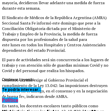
mayoría, decidieron llevar adelante una medida de fuerza
durante esta semana.
El Sindicato de Médicos de la República Argentina (AMRA)
Seccional Santa Fe informó este domingo que pese a la
Conciliación Obligatoria dictada por el Ministerio de
Trabajo y Empleo de la Provincia, la medida de fuerza
dispuesta por los profesionales de la salud para
este lunes en todos los Hospitales y Centros Asistenciales
dependientes del estado Provincial.
El paro de actividades será sin concurrencia a los lugares de
trabajo y con atención sólo de guardias mínimas Covid y no
Covid y del personal que realiza los hisopados.
«Nuestro Gremio exige al Gobierno Provincial el
Continuar Leyendo
cumplimiento de la Ley 13.042: las imposiciones destruyen
Te podría interesar...
y creemos en el diálogo, en el consenso y en la negociación
de buena fe», indicaron desde AMRA.
Política
En tanto, los docentes escolares tanto públicos como