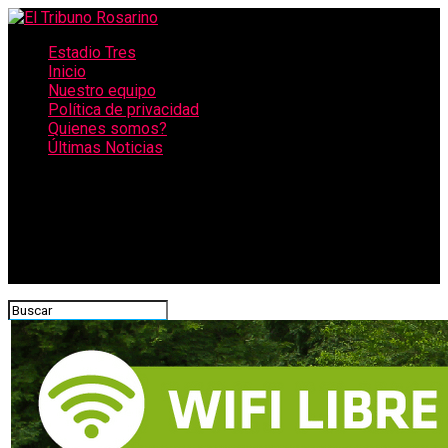
Estadio Tres
Inicio
Nuestro equipo
Política de privacidad
Quienes somos?
Últimas Noticias
CONECTATE CON NOSOTROS