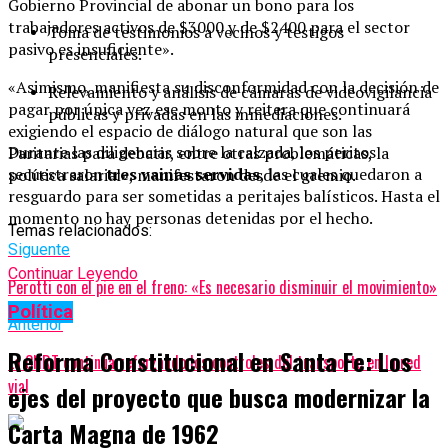
Gobierno Provincial de abonar un bono para los
trabajadores activos de $3000 y de $2400 para el sector
Toma de testimonios a vecinos y testigos
pasivo es insuficiente».
presenciales.
«Asimismo, manifiesta su disconformidad con la decisión de
Relevamiento y análisis de cámaras de videovigilancia
pagar por única vez ese monto y reitera que continuará
públicas y privadas en las inmediaciones.
exigiendo el espacio de diálogo natural que son las
Durante las diligencias sobre la calzada, los peritos
Paritarias para debatir, entre otras problemáticas, la
secuestraron
tres vainas servidas
, las cuales quedaron a
política salarial», manifestaron desde el gremio.
resguardo para ser sometidas a peritajes balísticos. Hasta el
momento no hay personas detenidas por el hecho.
Temas relacionados:
Siguente
Continuar Leyendo
Perotti con el pie en el freno: «Es necesario disminuir el movimiento»
Política
Anterior
Reforma Constitucional en Santa Fe: Los
La CNRT continúa reforzando los controles del transporte en la red
vial
ejes del proyecto que busca modernizar la
Carta Magna de 1962