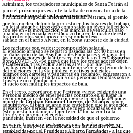
Asimismo, los trabajadores municipales de Santa Fe irán al
paro el próximo jueves ante la falta de convocatoria de la
Emboscada mortal en la zona suroeste
Provincia a negociar mejoras salariales. Festram, el gremio
que los nuclea, definió la protesta en los lugares de trabajo,
Un letal ataque a tiros dejó como saldo un joven fallecido y
con eje en «la movilización y la marcha de vehículos bajo
una mujer internada en estado crítico en la noche de este
los protocolos sanitarios correspondientes».
sábado en el barrio Alvear, en la zona suroeste de la ciudad.
Los reclamos son varios: recomposición salarial,
El episodio armado se registró pasadas las 23:40 horas en
actualización de las Asignaciones Familiares y el pago del
las inmediaciones de la intersección de las calles
Cagancha
Bono COVID-19. «Se prevé que las y los trabajadores dejen
y Cafferata
. Tras recibir alertas al 911 por fuertes
sus lugares de trabajo para mantenerse en el exterior de los
detonaciones en la vía pública, efectivos policiales
mismos con carteles y pancartas en reclamo», expresaron a
arribaron al lugar y hallaron a dos personas tendidas sobre
través de un comunicado.
el suelo con múltiples impactos de bala.
En el texto, recordaron que Festram «viene exigiendo una
Personal médico de emergencias constató en el lugar la
recomposición salarial que compense la pérdida del poder
muerte de
Cristian Emanuel Lucero, de 24 años
, quien
adquisitivo». Si bien aclaran que entienden que la atención
presentó dos heridas de arma de fuego localizadas en el
esté puesta fundamentalmente en la lucha contra la
tórax y en la zona del cuello.
pandemia, insisten «en la necesidad de que el gobierno
provincial equipare las Asignaciones Familiares a las
En tanto, una joven identificada con las iniciales
N.L.M.
,
establecidas por el Presidente Alberto Fernández» a las que
también de 24 años, sufrió un impacto de bala en la región