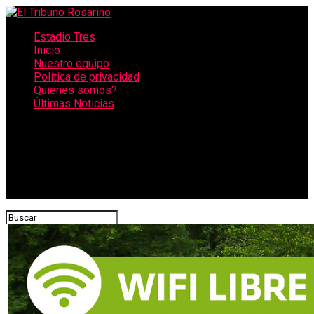
Estadio Tres
Inicio
Nuestro equipo
Política de privacidad
Quienes somos?
Últimas Noticias
CONECTATE CON NOSOTROS