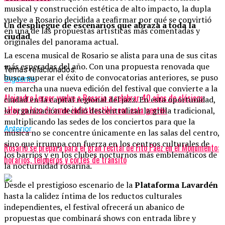
musical y construcción estética de alto impacto, la dupla
vuelve a Rosario decidida a reafirmar por qué se convirtió
Un despliegue de escenarios que abraza a toda la
en una de las propuestas artísticas más comentadas y
ciudad
originales del panorama actual.
La escena musical de Rosario se alista para una de sus citas
más esperadas del año. Con una propuesta renovada que
Temas relacionados:
busca superar el éxito de convocatorias anteriores, se puso
Siguente
en marcha una nueva edición del festival que convierte a la
Alejandro Lerner vuelve a Rosario a celebrar 40 años de clásicos:
ciudad en la capital regional del jazz. En esta oportunidad,
«Hay un lazo de amor indestructible con esta gente»
la organización decidió descentralizar la grilla tradicional,
multiplicando las sedes de los conciertos para que la
Anterior
música no se concentre únicamente en las salas del centro,
sino que irrumpa con fuerza en los centros culturales de
Rosario se prepara para el gran recital de Fito Páez en el Monumento:
los barrios y en los clubes nocturnos más emblemáticos de
horarios, teloneros y cortes de tránsito
la nocturnidad rosarina.
Desde el prestigioso escenario de la
Plataforma Lavardén
hasta la calidez íntima de los reductos culturales
independientes, el festival ofrecerá un abanico de
propuestas que combinará shows con entrada libre y