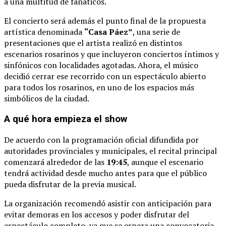
a
una
multitud
de
fanáticos.
El
concierto
será
además
el
punto
final
de
la
propuesta
artística
denominada
“
Casa
Páez”
,
una
serie
de
presentaciones
que
el
artista
realizó
en
distintos
escenarios
rosarinos
y
que
incluyeron
conciertos
íntimos
y
sinfónicos
con
localidades
agotadas.
Ahora,
el
músico
decidió
cerrar
ese
recorrido
con
un
espectáculo
abierto
para
todos
los
rosarinos,
en
uno
de
los
espacios
más
simbólicos
de
la
ciudad.
A
qué
hora
empieza
el
show
De
acuerdo
con
la
programación
oficial
difundida
por
autoridades
provinciales
y
municipales,
el
recital
principal
comenzará
alrededor
de
las
19:
45
,
aunque
el
escenario
tendrá
actividad
desde
mucho
antes
para
que
el
público
pueda
disfrutar
de
la
previa
musical.
La
organización
recomendó
asistir
con
anticipación
para
evitar
demoras
en
los
accesos
y
poder
disfrutar
del
espectáculo
completo,
ya
que
se
espera
una
convocatoria