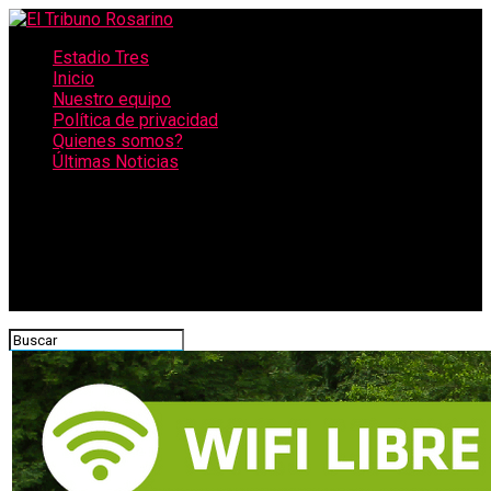
Estadio Tres
Inicio
Nuestro equipo
Política de privacidad
Quienes somos?
Últimas Noticias
CONECTATE CON NOSOTROS