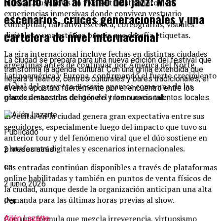
Rosario vibra al ritmo del jazz: Más
musical. Sus shows en vivo se transformaron en
experiencias inmersivas donde conviven vestuario
escenarios, cruces generacionales y una
conceptual, narrativa escénica, coreografías, visuales
cartelera de nivel internacional
digitales y una estética propia que desafía etiquetas.
La gira internacional incluye fechas en distintas ciudades
La ciudad se prepara para una nueva edición del festival que
argentinas antes de continuar por América del Norte,
transforma la agenda cultural. Con una grilla extendida que
Latinoamérica y Europa, confirmando el fuerte crecimiento
llegará a teatros, centros culturales y bares tradicionales, el
global del proyecto. Rosario aparece como una de las
evento apostará fuertemente por el encuentro entre los
plazas destacadas dentro del tramo nacional.
grandes maestros del género y los nuevos talentos locales.
El recital en la ciudad genera gran expectativa entre sus
seguidores, especialmente luego del impacto que tuvo su
Publicado
anterior tour y del fenómeno viral que el dúo sostiene en
plataformas digitales y escenarios internacionales.
2 meses atrás
Las entradas continúan disponibles a través de plataformas
en
online habilitadas y también en puntos de venta físicos de
2 junio 2026
la ciudad, aunque desde la organización anticipan una alta
demanda para las últimas horas previas al show.
Por
Con una fórmula que mezcla irreverencia, virtuosismo
Ailén Lazarte