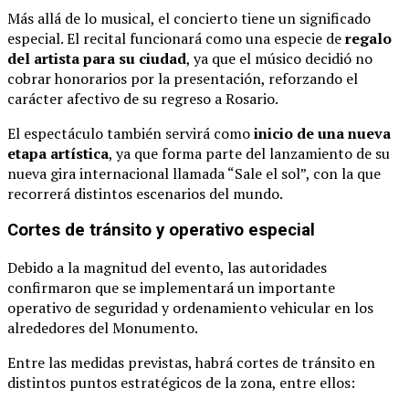
Más
allá
de
lo
musical,
el
concierto
tiene
un
significado
especial.
El
recital
funcionará
como
una
especie
de
regalo
del
artista
para
su
ciudad
,
ya
que
el
músico
decidió
no
cobrar
honorarios
por
la
presentación,
reforzando
el
carácter
afectivo
de
su
regreso
a
Rosario.
El
espectáculo
también
servirá
como
inicio
de
una
nueva
etapa
artística
,
ya
que
forma
parte
del
lanzamiento
de
su
nueva
gira
internacional
llamada “
Sale
el
sol”,
con
la
que
recorrerá
distintos
escenarios
del
mundo.
Cortes
de
tránsito
y
operativo
especial
Debido
a
la
magnitud
del
evento,
las
autoridades
confirmaron
que
se
implementará
un
importante
operativo
de
seguridad
y
ordenamiento
vehicular
en
los
alrededores
del
Monumento.
Entre
las
medidas
previstas,
habrá
cortes
de
tránsito
en
distintos
puntos
estratégicos
de
la
zona,
entre
ellos: