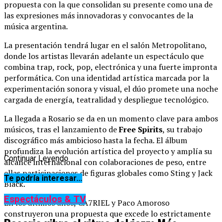
propuesta con la que consolidan su presente como una de
las expresiones más innovadoras y convocantes de la
música argentina.
La presentación tendrá lugar en el salón Metropolitano,
donde los artistas llevarán adelante un espectáculo que
combina trap, rock, pop, electrónica y una fuerte impronta
performática. Con una identidad artística marcada por la
experimentación sonora y visual, el dúo promete una noche
cargada de energía, teatralidad y despliegue tecnológico.
La llegada a Rosario se da en un momento clave para ambos
músicos, tras el lanzamiento de
Free Spirits
, su trabajo
discográfico más ambicioso hasta la fecha. El álbum
profundiza la evolución artística del proyecto y amplía su
Continuar Leyendo
alcance internacional con colaboraciones de peso, entre
ellas participaciones de figuras globales como
Sting
y
Jack
Te podría interesar...
Black
.
Espectáculos & TV
En los últimos años, CA7RIEL y Paco Amoroso
construyeron una propuesta que excede lo estrictamente