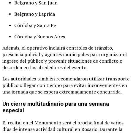
Belgrano
y
San
Juan
Belgrano
y
Laprida
Córdoba
y
Santa
Fe
Córdoba
y
Buenos
Aires
Además,
el
operativo
incluirá
controles
de
tránsito,
presencia
policial
y
agentes
municipales
para
organizar
el
ingreso
del
público
y
prevenir
situaciones
de
conflicto
o
desorden
en
los
alrededores
del
evento.
Las
autoridades
también
recomendaron
utilizar
transporte
público
o
llegar
con
tiempo
para
evitar
inconvenientes
en
una
jornada
que
se
espera
extremadamente
concurrida.
Un
cierre
multitudinario
para
una
semana
especial
El
recital
en
el
Monumento
será
el
broche
final
de
varios
días
de
intensa
actividad
cultural
en
Rosario.
Durante
la