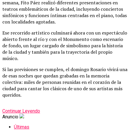
semana,
Fito Páez
realizó
diferentes
presentaciones
en
teatros
emblemáticos
de
la
ciudad,
incluyendo
conciertos
sinfónicos
y
funciones
íntimas
centradas
en
el
piano,
todas
con
localidades
agotadas.
Ese
recorrido
artístico
culminará
ahora
con
un
espectáculo
abierto
frente
al
río
y
con
el
Monumento
como
escenario
de
fondo,
un
lugar
cargado
de
simbolismo
para
la
historia
de
la
ciudad
y
también
para
la
trayectoria
del
propio
músico.
Si
las
previsiones
se
cumplen,
el
domingo
Rosario
vivirá
una
de
esas
noches
que
quedan
grabadas
en
la
memoria
colectiva:
miles
de
personas
reunidas
en
el
corazón
de
la
ciudad
para
cantar
los
clásicos
de
uno
de
sus
artistas
más
queridos.
Continuar Leyendo
Anuncio
Últimas