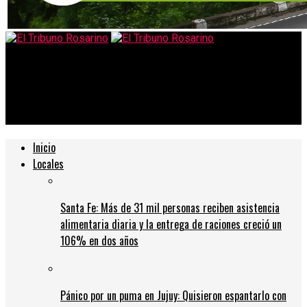
El Tribuno Rosarino
Alejandro Lerner vuelve a Rosario a celebrar 40 años de
clásicos: «Hay un lazo de amor indestructible con esta gente»
Inicio
Locales
Santa Fe: Más de 31 mil personas reciben asistencia
alimentaria diaria y la entrega de raciones creció un
106% en dos años
Pánico por un puma en Jujuy: Quisieron espantarlo con