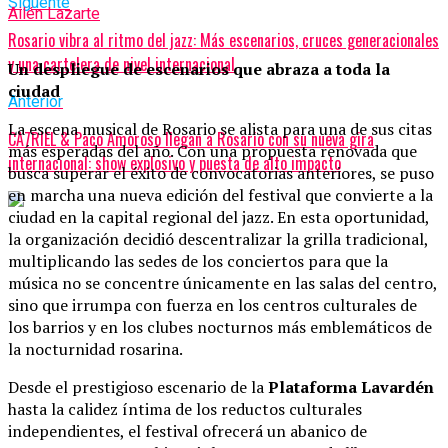
Siguente
Ailén Lazarte
Rosario vibra al ritmo del jazz: Más escenarios, cruces generacionales
y una cartelera de nivel internacional
Un despliegue de escenarios que abraza a toda la
ciudad
Anterior
La escena musical de Rosario se alista para una de sus citas
CA7RIEL & Paco Amoroso llegan a Rosario con su nueva gira
más esperadas del año. Con una propuesta renovada que
internacional: show explosivo y puesta de alto impacto
busca superar el éxito de convocatorias anteriores, se puso
en marcha una nueva edición del festival que convierte a la
ciudad en la capital regional del jazz. En esta oportunidad,
la organización decidió descentralizar la grilla tradicional,
multiplicando las sedes de los conciertos para que la
música no se concentre únicamente en las salas del centro,
sino que irrumpa con fuerza en los centros culturales de
los barrios y en los clubes nocturnos más emblemáticos de
la nocturnidad rosarina.
Desde el prestigioso escenario de la
Plataforma Lavardén
hasta la calidez íntima de los reductos culturales
independientes, el festival ofrecerá un abanico de