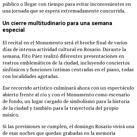
público
o
llegar
con
tiempo
para
evitar
inconvenientes
en
una
jornada
que
se
espera
extremadamente
concurrida.
Un
cierre
multitudinario
para
una
semana
especial
El
recital
en
el
Monumento
será
el
broche
final
de
varios
días
de
intensa
actividad
cultural
en
Rosario.
Durante
la
semana,
Fito Páez
realizó
diferentes
presentaciones
en
teatros
emblemáticos
de
la
ciudad,
incluyendo
conciertos
sinfónicos
y
funciones
íntimas
centradas
en
el
piano,
todas
con
localidades
agotadas.
Ese
recorrido
artístico
culminará
ahora
con
un
espectáculo
abierto
frente
al
río
y
con
el
Monumento
como
escenario
de
fondo,
un
lugar
cargado
de
simbolismo
para
la
historia
de
la
ciudad
y
también
para
la
trayectoria
del
propio
músico.
Si
las
previsiones
se
cumplen,
el
domingo
Rosario
vivirá
una
de
esas
noches
que
quedan
grabadas
en
la
memoria