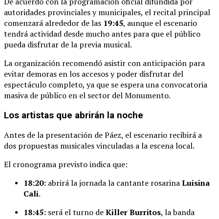
De
acuerdo
con
la
programación
oficial
difundida
por
autoridades
provinciales
y
municipales,
el
recital
principal
comenzará
alrededor
de
las
19:
45
,
aunque
el
escenario
tendrá
actividad
desde
mucho
antes
para
que
el
público
pueda
disfrutar
de
la
previa
musical.
La
organización
recomendó
asistir
con
anticipación
para
evitar
demoras
en
los
accesos
y
poder
disfrutar
del
espectáculo
completo,
ya
que
se
espera
una
convocatoria
masiva
de
público
en
el
sector
del
Monumento.
Los
artistas
que
abrirán
la
noche
Antes
de
la
presentación
de
Páez,
el
escenario
recibirá
a
dos
propuestas
musicales
vinculadas
a
la
escena
local.
El
cronograma
previsto
indica
que:
18:
20:
abrirá
la
jornada
la
cantante
rosarina
Luisina
Cali
.
18:
45:
será
el
turno
de
Killer
Burritos
,
la
banda