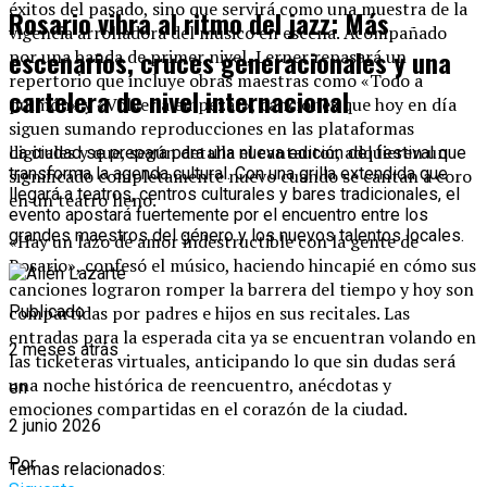
éxitos del pasado, sino que servirá como una muestra de la
Rosario vibra al ritmo del jazz: Más
vigencia arrolladora del músico en escena. Acompañado
escenarios, cruces generacionales y una
por una banda de primer nivel, Lerner repasará un
repertorio que incluye obras maestras como «Todo a
cartelera de nivel internacional
pulmón» y «Volver a empezar», canciones que hoy en día
siguen sumando reproducciones en las plataformas
digitales y que, según detalla el cantautor, adquieren un
La ciudad se prepara para una nueva edición del festival que
transforma la agenda cultural. Con una grilla extendida que
significado completamente nuevo cuando se cantan a coro
llegará a teatros, centros culturales y bares tradicionales, el
en un teatro lleno.
evento apostará fuertemente por el encuentro entre los
grandes maestros del género y los nuevos talentos locales.
«Hay un lazo de amor indestructible con la gente de
Rosario», confesó el músico, haciendo hincapié en cómo sus
canciones lograron romper la barrera del tiempo y hoy son
compartidas por padres e hijos en sus recitales. Las
Publicado
entradas para la esperada cita ya se encuentran volando en
2 meses atrás
las ticketeras virtuales, anticipando lo que sin dudas será
una noche histórica de reencuentro, anécdotas y
en
emociones compartidas en el corazón de la ciudad.
2 junio 2026
Por
Temas relacionados: