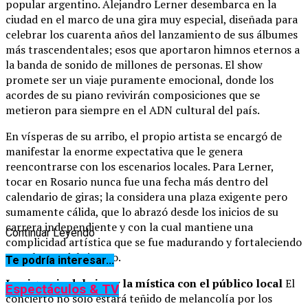
popular argentino. Alejandro Lerner desembarca en la
ciudad en el marco de una gira muy especial, diseñada para
celebrar los cuarenta años del lanzamiento de sus álbumes
más trascendentales; esos que aportaron himnos eternos a
la banda de sonido de millones de personas. El show
promete ser un viaje puramente emocional, donde los
acordes de su piano revivirán composiciones que se
metieron para siempre en el ADN cultural del país.
En vísperas de su arribo, el propio artista se encargó de
manifestar la enorme expectativa que le genera
reencontrarse con los escenarios locales. Para Lerner,
tocar en Rosario nunca fue una fecha más dentro del
calendario de giras; la considera una plaza exigente pero
sumamente cálida, que lo abrazó desde los inicios de su
carrera independiente y con la cual mantiene una
Continuar Leyendo
complicidad artística que se fue madurando y fortaleciendo
con el paso del tiempo.
Te podría interesar...
La vigencia del vivo y la mística con el público local
El
Espectáculos & TV
concierto no solo estará teñido de melancolía por los