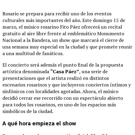
Rosario
se
prepara
para
recibir
uno
de
los
eventos
culturales
más
importantes
del
año.
Este
domingo
15
de
marzo,
el
músico
rosarino
Fito Páez
ofrecerá
un
recital
gratuito
al
aire
libre
frente
al
emblemático
Monumento
Nacional a la Bandera
,
un
show
que
marcará
el
cierre
de
una
semana
muy
especial
en
la
ciudad
y
que
promete
reunir
a
una
multitud
de
fanáticos.
El
concierto
será
además
el
punto
final
de
la
propuesta
artística
denominada
“
Casa
Páez”
,
una
serie
de
presentaciones
que
el
artista
realizó
en
distintos
escenarios
rosarinos
y
que
incluyeron
conciertos
íntimos
y
sinfónicos
con
localidades
agotadas.
Ahora,
el
músico
decidió
cerrar
ese
recorrido
con
un
espectáculo
abierto
para
todos
los
rosarinos,
en
uno
de
los
espacios
más
simbólicos
de
la
ciudad.
A
qué
hora
empieza
el
show