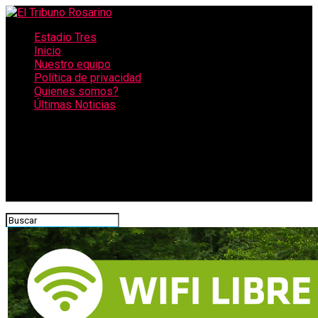
Estadio Tres
Inicio
Nuestro equipo
Política de privacidad
Quienes somos?
Últimas Noticias
CONECTATE CON NOSOTROS