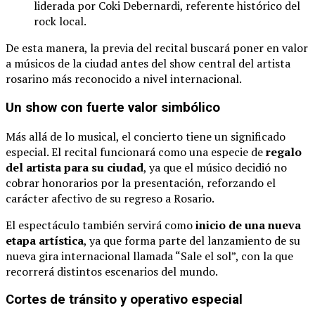
liderada
por
Coki
Debernardi,
referente
histórico
del
rock
local.
De
esta
manera,
la
previa
del
recital
buscará
poner
en
valor
a
músicos
de
la
ciudad
antes
del
show
central
del
artista
rosarino
más
reconocido
a
nivel
internacional.
Un
show
con
fuerte
valor
simbólico
Más
allá
de
lo
musical,
el
concierto
tiene
un
significado
especial.
El
recital
funcionará
como
una
especie
de
regalo
del
artista
para
su
ciudad
,
ya
que
el
músico
decidió
no
cobrar
honorarios
por
la
presentación,
reforzando
el
carácter
afectivo
de
su
regreso
a
Rosario.
El
espectáculo
también
servirá
como
inicio
de
una
nueva
etapa
artística
,
ya
que
forma
parte
del
lanzamiento
de
su
nueva
gira
internacional
llamada “
Sale
el
sol”,
con
la
que
recorrerá
distintos
escenarios
del
mundo.
Cortes
de
tránsito
y
operativo
especial