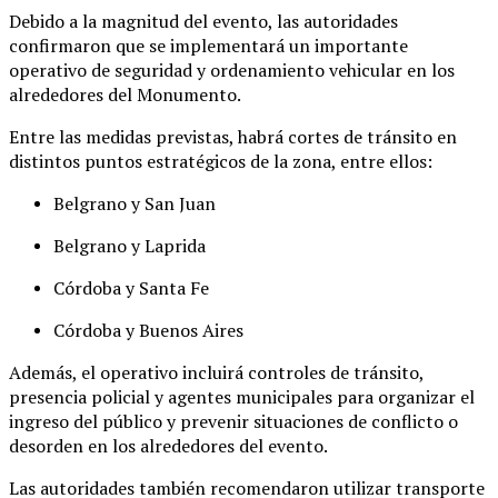
Debido
a
la
magnitud
del
evento,
las
autoridades
confirmaron
que
se
implementará
un
importante
operativo
de
seguridad
y
ordenamiento
vehicular
en
los
alrededores
del
Monumento.
Entre
las
medidas
previstas,
habrá
cortes
de
tránsito
en
distintos
puntos
estratégicos
de
la
zona,
entre
ellos:
Belgrano
y
San
Juan
Belgrano
y
Laprida
Córdoba
y
Santa
Fe
Córdoba
y
Buenos
Aires
Además,
el
operativo
incluirá
controles
de
tránsito,
presencia
policial
y
agentes
municipales
para
organizar
el
ingreso
del
público
y
prevenir
situaciones
de
conflicto
o
desorden
en
los
alrededores
del
evento.
Las
autoridades
también
recomendaron
utilizar
transporte