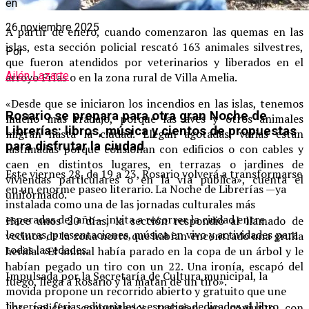
en
26 noviembre 2025
A partir de enero, cuando comenzaron las quemas en las
islas, esta sección policial rescató 163 animales silvestres,
Por
que fueron atendidos por veterinarios y liberados en el
Ailén Lazarte
arroyo Frías o en la zona rural de Villa Amelia.
«Desde que se iniciaron los incendios en las islas, tenemos
Rosario se prepara para otra gran Noche de
mucho más trabajo, porque las aves y otros animales
Librerías: libros, música y cientos de propuestas
migran hasta la ciudad. Llegan agotadas, varias están
para disfrutar la ciudad
lastimadas porque colisionan con edificios o con cables y
caen en distintos lugares, en terrazas o jardines de
Este viernes 28, de 19 a 23, Rosario volverá a transformarse
viviendas particulares o en la vía pública», cuenta el
en un enorme paseo literario. La Noche de Librerías —ya
uniformado.
instalada como una de las jornadas culturales más
esperadas del año— invita a recorrer la ciudad entre
Hace unos 20 días, la sección respondió al llamado de
lecturas, presentaciones, música en vivo y actividades para
vecinos de la zona norte que habían encontrado una grulla
todas las edades.
herida. «El animal había parado en la copa de un árbol y le
habían pegado un tiro con un 22. Una ironía, escapó del
Impulsada por la Secretaría de Cultura municipal, la
fuego, llega a Rosario y la matan de un tiro».
movida propone un recorrido abierto y gratuito que une
librerías, ferias editoriales y espacios dedicados al libro
Los policías comunitarios trabajan en conjunto con