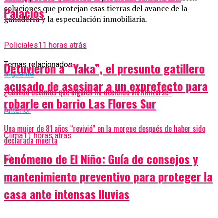
soluciones que protejan esas tierras del avance de la
Palacios
ganadería y la especulación inmobiliaria.
Policiales
11 horas atrás
Detuvieron a “Yaka”, el presunto gatillero
Temas relacionados:
Siguente
acusado de asesinar a un exprefecto para
¿Cuándo decimos que alguien ha decidido victimizarse?
robarle en barrio Las Flores Sur
Anterior
Una mujer de 81 años “revivió” en la morgue después de haber sido
Clima
11 horas atrás
declarada muerta
Fenómeno de El Niño: Guía de consejos y
mantenimiento preventivo para proteger la
casa ante intensas lluvias