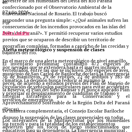
Silvestre de los Humedales del Delta del Río Paraná
en
confeccionado por el Observatorio Ambiental de la
27 julio 2026
Universidad Nacional de Rosario. El trabajo buscó
responder una pregunta simple: «¿Qué animales sufren las
Por
consecuencias de los incendios provocados en las islas del
Delta del Paraná?». Y permitió recuperar varios estudios
Ailén Lazarte
previos que se ocuparon de describir un territorio de
geografías complejas, formadas a capricho de las crecidas y
Alerta meteorológico y suspensión de clases
bajantes del río.
En el marco de una alerta meteorológico de nivel amarillo
El inventario preliminar contabilizó 472 especies de
por nevadas que se extenderá hasta el martes inclusive, el
vertebrados, entre las que se incluyen 200 especies de aves,
municipio de San Carlos de Bariloche declaró la Emergencia
36 de mamíferos, 29 de reptiles, 22 de anfibios y 185 de
climática. La decisión busca reducir al mínimo la
peces, de acuerdo a estudios previos del Plan de Manejo de
circulación de vehículos particulares para evitar accidentes
la Reserva, el Plan del Sitio Ramsar y el nunca aplicado Plan
y priorizar el desplazamiento de cuadrillas de trabajo y
Integral Estratégico para la Conservación y el
servicios de emergencia.
Aprovechamiento Sostenible de la Región Delta del Paraná
(Piecas).
De manera complementaria, el Consejo Escolar Bariloche
dispuso la suspensión de las clases presenciales en todos
Los integrantes de la Multisectorial por los Humedales
los turnos y para la totalidad de los establecimientos
advierten que los focos de fuego indiscriminados que
educativos bajo su dependencia. La Emergencia municipal