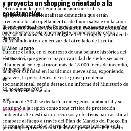
y proyecta un shopping orientado a la
Otros animales no tienen la misma suerte. Las
construcción
agrupaciones ambientalistas denuncian que están
creciendo los atropellamientos de fauna salvaje en la zona
El emblemático hiper de Rosario cierra sus puertas tras años
del puente Rosario-Victoria. Como en épocas de crecida del
para adentrarse a la modernidad y comodidad de estos
río, los animales buscan refugio en el terraplén y pierden la
tiempos.
vida cuando intentan cruzar del otro lado de la ruta.
Durante el año, en el contexto de una bajante histórica del
río Paraná, que generó mayor cantidad de suelos secos en
Publicado
el humedal, se registraron más de 18.000 focos de incendio,
9 meses atrás
la mayor cantidad en los últimos nueve años, exponiendo,
otra vez, la persistencia de este grave problema
en
socioambiental, según destaca un informe del Ministerio de
22 noviembre 2025
Ambiente de la Nación.
Por
En junio de 2020 se declaró la emergencia ambiental y se
consignó a la región como zona crítica de protección
Ailén Lazarte
ambiental. Se destinaron recursos y efectivos para asistir al
combate al fuego a través del Plan de Manejo del Fuego. En
Micropack anunció el cierre de su sucursal ubicada en la
paralelo, se presentó una denuncia penal ante la Fiscalía