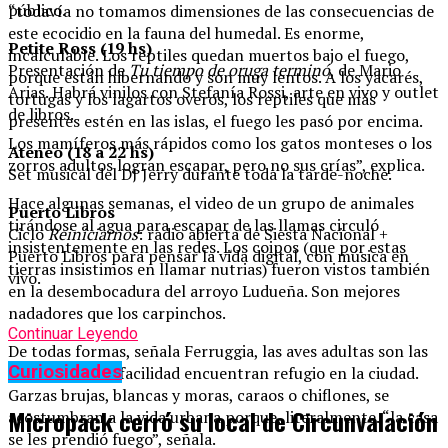
público.
“todavía no tomamos dimensiones de las consecuencias de
este ecocidio en la fauna del humedal. Es enorme,
Petite Ross (19 hs)
incalculable. Los reptiles quedan muertos bajo el fuego,
Presentación de
Tu tiempo de oruga terminó
, de Mario
porque están hibernando y son muy lentos. A los yacarés,
Arias. Habrá vinilos con Stefanía Rossi, arte en vivo y outlet
tortugas y los lagartos overos, los reptiles que más
de libros.
presentes estén en las islas, el fuego les pasó por encima.
Los mamíferos más rápidos como los gatos monteses o los
Ateneo (18 a 22 hs)
zorros adultos logran escapar, pero no sus crías”, explica.
Set musical del DJ Jerry durante toda la tarde-noche.
Hace algunas semanas, el video de un grupo de animales
Puerto Libros
tirándose al agua para escapar de las llamas circuló
Ciclo
Reiniciarnos
: radio abierta de Siesta Nacional +
insistentemente en las redes. Los coipos (que por estas
Puerto Libros para pensar la vida digital, con música en
tierras insistimos en llamar nutrias) fueron vistos también
vivo.
en la desembocadura del arroyo Ludueña. Son mejores
nadadores que los carpinchos.
Continuar Leyendo
De todas formas, señala Ferruggia, las aves adultas son las
Curiosidades
que con mayor facilidad encuentran refugio en la ciudad.
Garzas brujas, blancas y moras, caraos o chiflones, se
Micropack cerró su local de Circunvalación
acostumbran a la vida urbana porque, literalmente. “la casa
se les prendió fuego”, señala.