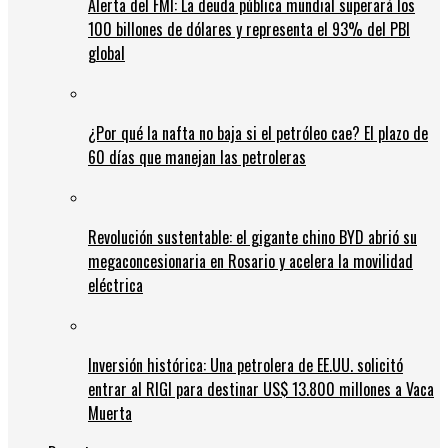
Alerta del FMI: La deuda pública mundial superará los
100 billones de dólares y representa el 93% del PBI
global
¿Por qué la nafta no baja si el petróleo cae? El plazo de
60 días que manejan las petroleras
Revolución sustentable: el gigante chino BYD abrió su
megaconcesionaria en Rosario y acelera la movilidad
eléctrica
Inversión histórica: Una petrolera de EE.UU. solicitó
entrar al RIGI para destinar US$ 13.800 millones a Vaca
Muerta