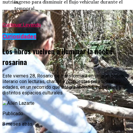
nutrias.
ingreso para disminuir el flujo vehicular durante el
temporal.
Continuar Leyendo
Curiosidades
Los libros vuelven a iluminar la noche
rosarina
Este viernes 28, Rosario se transformará en un gran paseo
literario con lecturas, charlas y propuestas para todas las
edades, en un recorrido que integra librerías, editoriales y
distintos espacios culturales.
Publicado
8 meses atrás