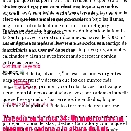
local porque su superficie estaba reducida respecto a otros
“Es temprano para estimar el daño que produjeron los
hipermercados, y prefieren reutilizar los activos para
incendios en las miles de hectáreas afectadas. Lo que queda
expandir su formato de cercanía Micro Go, que ya está
claro es que los animales que no murieron bajo las llamas,
creciendo en Rosario y otras provincias.
migraron a otro lado donde encontraron refugio y
El plan también incluye una expansión logística: la familia
alimento”, advierte Cantador.
Di Santo proyecta construir dos nuevas naves de 5.000 m²
Las imágenes tomadas el jueves en La Rosita son testigo de
cada una, con las que buscarán aumentar su capacidad
la tragedia: una inmensa superficie de polvo gris, animales
inmobiliaria a 20.000 m² de renta.
calcinados y algunas aves intentando rescatar comida
entre las cenizas.
Continuar Leyendo
Anuncio
La fauna del delta, advierte, “necesita acciones urgentes
para recuperarse” y destaca que los dos puntos más
Últimas
importantes son prohibir y controlar la caza furtiva que
Tendencias
tiene como blanco a carpincho y aves; pero además impedir
que se lleve ganado a los terrenos incendiados, lo que
Policiales
11 horas atrás
retardaría la posibilidad de los terrenos de recuperarse.
Tragedia en la ruta 34: Un muerto tras un
“Hace tiempo que venimos reclamando intervenciones que
protejan la zona de islas”, destaca Cantador y confía que el
choque en cadena a la altura de Luis
estado público que tomó el problema canalice también