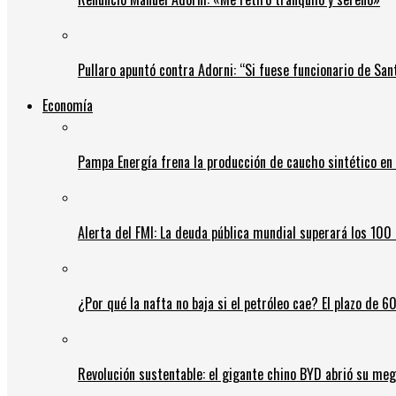
Pullaro apuntó contra Adorni: “Si fuese funcionario de Sant
Economía
Pampa Energía frena la producción de caucho sintético en 
Alerta del FMI: La deuda pública mundial superará los 100 
¿Por qué la nafta no baja si el petróleo cae? El plazo de 
Revolución sustentable: el gigante chino BYD abrió su meg