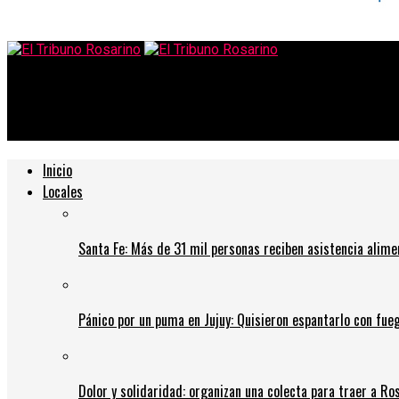
El Tribuno Rosarino
¿Cuándo decimos que alguien ha decidido victimizarse?
Inicio
Locales
Santa Fe: Más de 31 mil personas reciben asistencia alime
Pánico por un puma en Jujuy: Quisieron espantarlo con fue
Dolor y solidaridad: organizan una colecta para traer a Ros