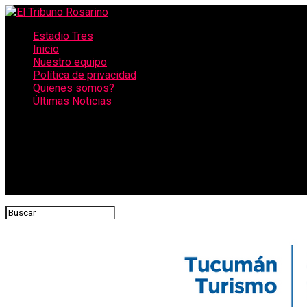
Estadio Tres
Inicio
Nuestro equipo
Política de privacidad
Quienes somos?
Últimas Noticias
CONECTATE CON NOSOTROS